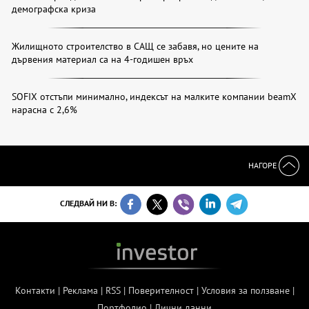
демографска криза
Жилищното строителство в САЩ се забавя, но цените на
дървения материал са на 4-годишен връх
SOFIX отстъпи минимално, индексът на малките компании beamX
нарасна с 2,6%
НАГОРЕ
СЛЕДВАЙ НИ В:
Контакти
|
Реклама
|
RSS
|
Поверителност
|
Условия за ползване
|
Портфолио
|
Лични данни