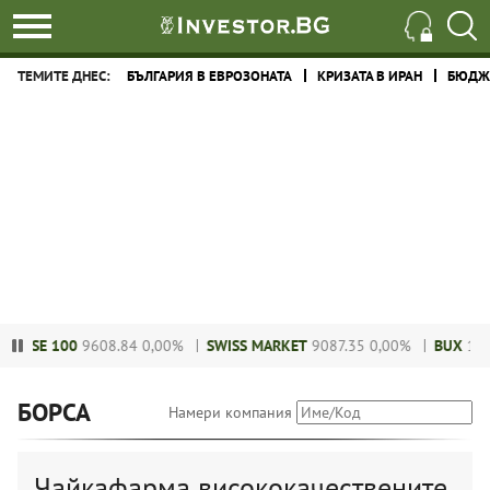
ТЕМИТЕ ДНЕС:
БЪЛГАРИЯ В ЕВРОЗОНАТА
КРИЗАТА В ИРАН
БЮДЖЕ
FTSE 100
9608.84
0,00%
SWISS MARKET
9087.35
0,00%
BUX
1465
БОРСА
Намери компания
Чайкафарма висококачествените