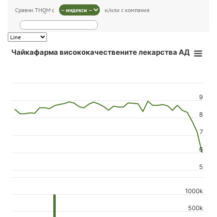
Сравни THQM с
и/или с компания
Чайкафарма висококачествените лекарства АД
9
8
7
6
5
1000k
500k