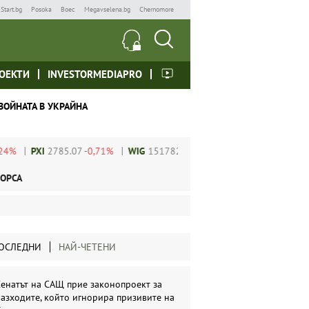
Start.bg
Posoka
Boec
Megavselena.bg
Chernomore
ОЕКТИ
INVESTORMEDIAPRO
ВОЙНАТА В УКРАЙНА
PXI
2785.07
-0,71%
WIG
151782.92
-0,24%
SP 500
6849.15
-0,0
ОРСА
ОСЛЕДНИ
НАЙ-ЧЕТЕНИ
енатът на САЩ прие законопроект за
азходите, който игнорира призивите на