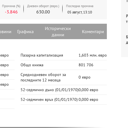
Промяна (%)
Дневен оборот (евро.)
Последна промяна
-3.846
630.00
05 август, 13:10
Р
т
Исторически
овини
Графика
Коментари
данни
Б
 евро
Пазарна капитализация
1,603 млн. евро
 евро
Общо книжа
801 706
 евро
Среднодневен оборот за
0 евро
последните 12 месеца
 евро
52-седмично дъно
(01/01/1970)
0,000 евро
52-седмичен връх
(01/01/1970)
0,000 евро