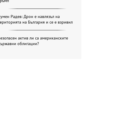
Тръмп
умен Радев: Дрон е навлязъл на
ериторията на България и се е взривил
езопасен актив ли са американските
държавни облигации?