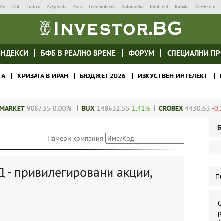
Air
Gol
Tialoto
Az-jenata
Puls
Teenproblem
Automedia
Imoti.net
Rabota
Az-deteto
ИНДЕКСИ
БФБ В РЕАЛНО ВРЕМЕ
ФОРУМ
СПЕЦИАЛНИ ПР
ТА
КРИЗАТА В ИРАН
БЮДЖЕТ 2026
ИЗКУСТВЕН ИНТЕЛЕКТ
KET
9087.35
0,00%
BUX
148632.55
1,41%
CROBEX
4430.63
-0,24%
Б
Намери компания
- привилегировани акции,
П
С
р