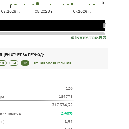
0
03.2026 г.
05.2026 г.
07.2026 г.
19.01
19.01
20.04
20.04
БЩЕН ОТЧЕТ ЗА ПЕРИОД:
3м
6м
1г
От началото на годината
126
.)
154775
317 374,35
ания период
+2,40%
о.)
1,94