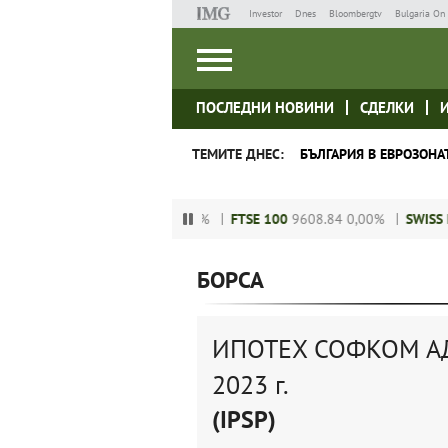
Investor
Dnes
Bloombergtv
Bulgaria On 
ПОСЛЕДНИ НОВИНИ
СДЕЛКИ
ТЕМИТЕ ДНЕС:
БЪЛГАРИЯ В ЕВРОЗОНА
,00%
DAX
24120.13
0,00%
FTSE 100
9608.84
0,00%
SWISS MAR
БОРСА
ИПОТЕХ СОФКОМ АД 
2023 г.
(IPSP)