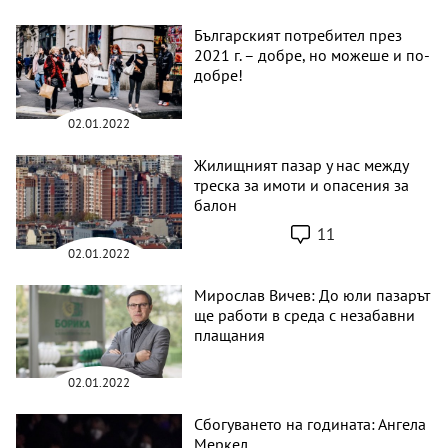
Българският потребител през
2021 г. – добре, но можеше и по-
добре!
02.01.2022
Жилищният пазар у нас между
треска за имоти и опасения за
балон
11
02.01.2022
Мирослав Вичев: До юли пазарът
ще работи в среда с незабавни
плащания
02.01.2022
Сбогуването на годината: Ангела
Меркел