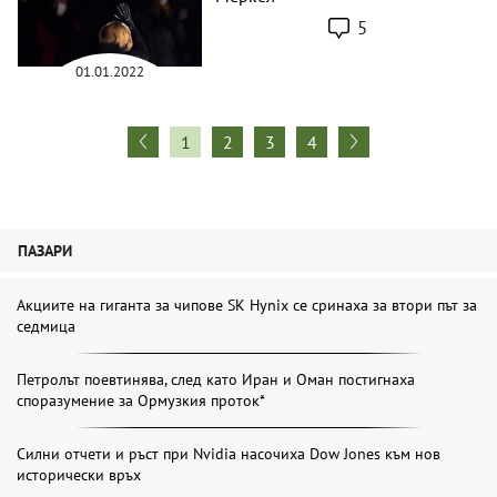
5
01.01.2022
1
2
3
4
ПАЗАРИ
Акциите на гиганта за чипове SK Hynix се сринаха за втори път за
седмица
Петролът поевтинява, след като Иран и Оман постигнаха
споразумение за Ормузкия проток*
Силни отчети и ръст при Nvidia насочиха Dow Jones към нов
исторически връх