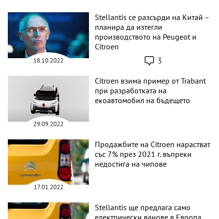
Stellantis се разсърди на Китай –
планира да изтегли
производството на Peugeot и
Citroen
3
18.10.2022
Citroen взима пример от Trabant
при разработката на
екоавтомобил на бъдещето
29.09.2022
Продажбите на Citroen нарастват
със 7% през 2021 г. въпреки
недостига на чипове
17.01.2022
Stellantis ще предлага само
електрически ванове в Европа