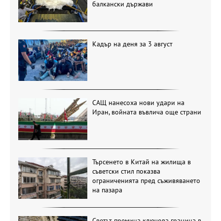
балкански държави
Кадър на деня за 3 август
САЩ нанесоха нови удари на
Иран, войната въвлича още страни
Търсенето в Китай на жилища в
съветски стил показва
ограниченията пред съживяването
на пазара
Светът премина ключова граница в