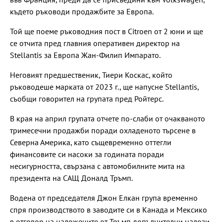
където ръководи продажбите за Европа.
Той ще поеме ръководния пост в Citroen от 2 юни и ще
се отчита пред главния оперативен директор на
Stellantis за Европа Жан-Филип Импарато.
Неговият предшественик, Тиери Коскас, който
ръководеше марката от 2023 г., ще напусне Stellantis,
съобщи говорител на групата пред Ройтерс.
В края на април групата отчете по-слаби от очакваното
тримесечни продажби поради охладеното търсене в
Северна Америка, като същевременно оттегли
финансовите си насоки за годината поради
несигурността, свързана с автомобилните мита на
президента на САЩ Доналд Тръмп.
Водена от председателя Джон Елкан група временно
спря производството в заводите си в Канада и Мексико
в отговор на наложените от Тръмп допълнителни налози