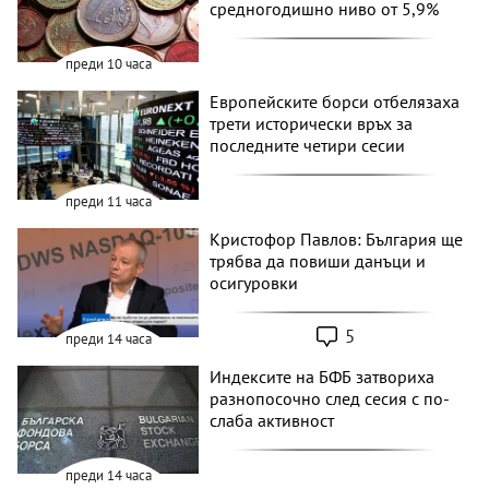
средногодишно ниво от 5,9%
преди 10 часа
Европейските борси отбелязаха
трети исторически връх за
последните четири сесии
преди 11 часа
Кристофор Павлов: България ще
трябва да повиши данъци и
осигуровки
5
преди 14 часа
Индексите на БФБ затвориха
разнопосочно след сесия с по-
слаба активност
преди 14 часа