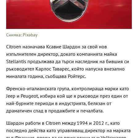
Снимка: Pixabay
Citroen назначава Ксавие Шардон за свой нов
изпълнителен директор, докато компанията майка
Stellantis продължава да търси наследник на бившия си
ръководител Карлос Таварес, който напусна внезапно
миналата година, съобщава Ройтерс.
Френско-италианската група, контролираща марки като
Jeep и Peugeot, избира кой ще я ръководи през един от
най-бурните периоди в индустрията, белязан от
драматичен спад в продажбите и печалбата.
Шардон работи в Citroen между 1994 и 2012 г., като
последно действа като управляващ директор на марката
във Франция, преди да се присъедини към Volkswagen,