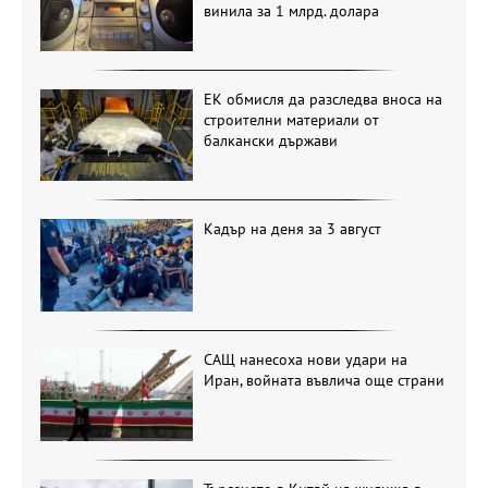
винила за 1 млрд. долара
ЕК обмисля да разследва вноса на
строителни материали от
балкански държави
Кадър на деня за 3 август
САЩ нанесоха нови удари на
Иран, войната въвлича още страни