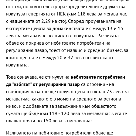
от тази, по която електроразпределителните дружества
изкупуват енергията от НЕК (към 118 лева за мегаватчас
с надценката от 2,29 на сто). Според проучванията на
експертите цената за домакинствата е с между 13 и 15
лева за мегаватчас по-ниска от изкупната. Разликата
обаче се покрива от небитовите потребители на
регулирания пазар, тоест от малкия и средния бизнес, за
които цената е с между 20 и 32 лева по-висока от
изкупната.
Това означава, че стимулът на
небитовите потребители
да "избягат" от регулирания пазар
са огромни - на
свободния пазар те ще получат цена от около 73 лева за
мегаватчас, каквото е в момента средното за региона
ниво, и с добавката за задължения към обществото
сумата ще бъде към 119 - 120 лева за мегаватчас. Сега те
плащат почти по 150 лева за мегаватчас.
Излизането на небитовите потребители обаче ще