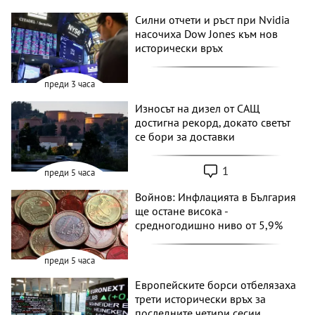
Силни отчети и ръст при Nvidia
насочиха Dow Jones към нов
исторически връх
преди 3 часа
Износът на дизел от САЩ
достигна рекорд, докато светът
се бори за доставки
1
преди 5 часа
Войнов: Инфлацията в България
ще остане висока -
средногодишно ниво от 5,9%
преди 5 часа
Европейските борси отбелязаха
трети исторически връх за
последните четири сесии