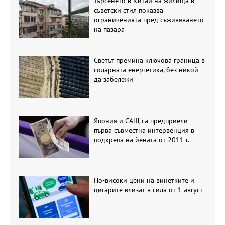
Търсенето в Китай на жилища в
съветски стил показва
ограниченията пред съживяването
на пазара
Светът премина ключова граница в
соларната енергетика, без никой
да забележи
Япония и САЩ са предприели
първа съвместна интервенция в
подкрепа на йената от 2011 г.
По-високи цени на винетките и
цигарите влизат в сила от 1 август