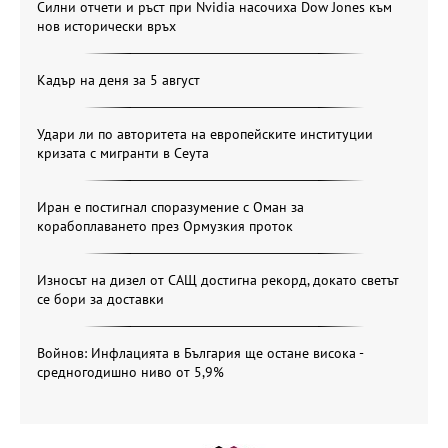
Силни отчети и ръст при Nvidia насочиха Dow Jones към
нов исторически връх
Кадър на деня за 5 август
Удари ли по авторитета на европейските институции
кризата с мигранти в Сеута
Иран е постигнал споразумение с Оман за
корабоплаването през Ормузкия проток
Износът на дизел от САЩ достигна рекорд, докато светът
се бори за доставки
Войнов: Инфлацията в България ще остане висока -
средногодишно ниво от 5,9%