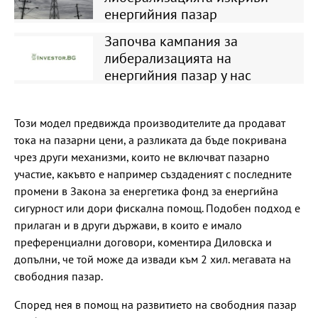
енергийния пазар
Започва кампания за
либерализацията на
енергийния пазар у нас
Този модел предвижда производителите да продават
тока на пазарни цени, а разликата да бъде покривана
чрез други механизми, които не включват пазарно
участие, какъвто е например създаденият с последните
промени в Закона за енергетика фонд за енергийна
сигурност или дори фискална помощ. Подобен подход е
прилаган и в други държави, в които е имало
преференциални договори, коментира Диловска и
допълни, че той може да извади към 2 хил. мегавата на
свободния пазар.
Според нея в помощ на развитието на свободния пазар