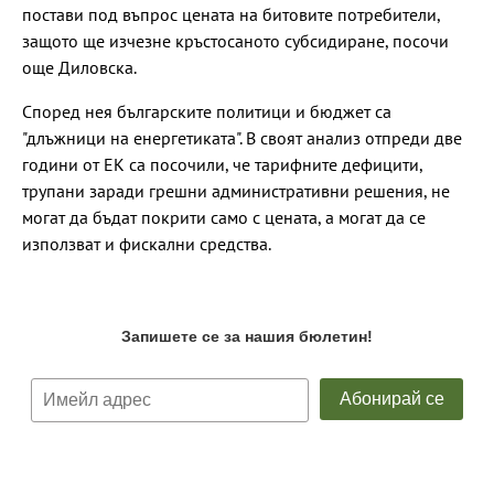
постави под въпрос цената на битовите потребители,
защото ще изчезне кръстосаното субсидиране, посочи
още Диловска.
Според нея българските политици и бюджет са
"длъжници на енергетиката". В своят анализ отпреди две
години от ЕК са посочили, че тарифните дефицити,
трупани заради грешни административни решения, не
могат да бъдат покрити само с цената, а могат да се
използват и фискални средства.