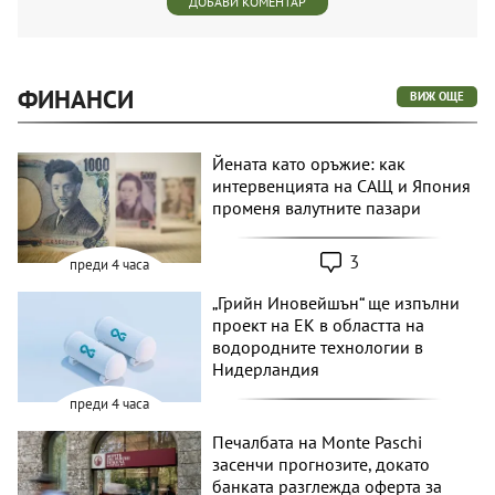
ДОБАВИ КОМЕНТАР
ФИНАНСИ
ВИЖ ОЩЕ
Йената като оръжие: как
интервенцията на САЩ и Япония
променя валутните пазари
3
преди 4 часа
„Грийн Иновейшън“ ще изпълни
проект на ЕК в областта на
водородните технологии в
Нидерландия
преди 4 часа
Печалбата на Monte Paschi
засенчи прогнозите, докато
банката разглежда оферта за