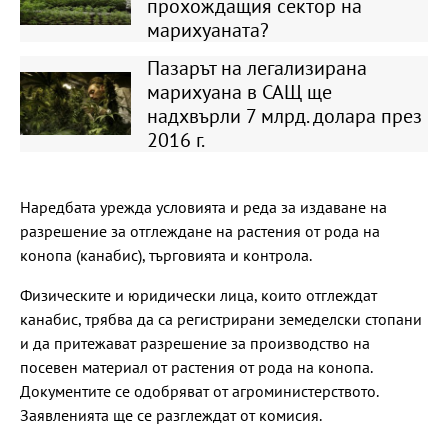
прохождащия сектор на
марихуаната?
Пазарът на легализирана
марихуана в САЩ ще
надхвърли 7 млрд. долара през
2016 г.
Наредбата урежда условията и реда за издаване на
разрешение за отглеждане на растения от рода на
конопа (канабис), търговията и контрола.
Физическите и юридически лица, които отглеждат
канабис, трябва да са регистрирани земеделски стопани
и да притежават разрешение за производство на
посевен материал от растения от рода на конопа.
Документите се одобряват от агроминистерството.
Заявленията ще се разглеждат от комисия.