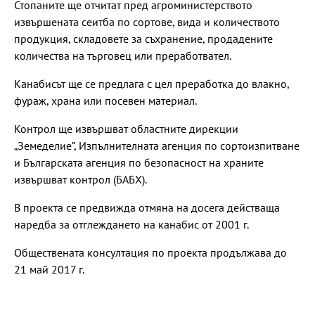
Стопаните ще отчитат пред агроминистерството
извършената сеитба по сортове, вида и количеството
продукция, складовете за съхранение, продадените
количества на търговец или преработвател.
Канабисът ще се предлага с цел преработка до влакно,
фураж, храна или посевен материал.
Контрол ще извършват областните дирекции
„Земеделие”, Изпълнителната агенция по сортоизпитване
и Българската агенция по безопасност на храните
извършват контрол (БАБХ).
В проекта се предвижда отмяна на досега действаща
наредба за отглеждането на канабис от 2001 г.
Обществената консултация по проекта продължава до
21 май 2017 г.