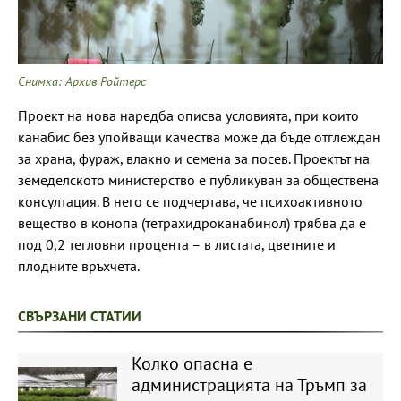
Снимка: Архив Ройтерс
Проект на нова наредба описва условията, при които
канабис без упойващи качества може да бъде отглеждан
за храна, фураж, влакно и семена за посев. Проектът на
земеделското министерство е публикуван за обществена
консултация. В него се подчертава, че психоактивното
вещество в конопа (тетрахидроканабинол) трябва да е
под 0,2 тегловни процента – в листата, цветните и
плодните връхчета.
СВЪРЗАНИ СТАТИИ
Колко опасна е
администрацията на Тръмп за