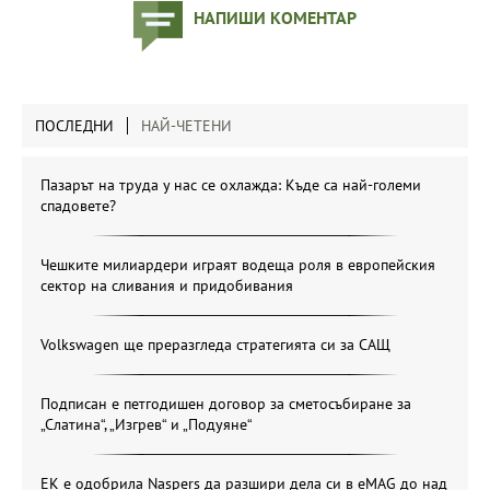
НАПИШИ КОМЕНТАР
ПОСЛЕДНИ
НАЙ-ЧЕТЕНИ
Пазарът на труда у нас се охлажда: Къде са най-големи
спадовете?
Чешките милиардери играят водеща роля в европейския
сектор на сливания и придобивания
Volkswagen ще преразгледа стратегията си за САЩ
Подписан е петгодишен договор за сметосъбиране за
„Слатина“, „Изгрев“ и „Подуяне“
ЕК е одобрила Naspers да разшири дела си в eMAG до над