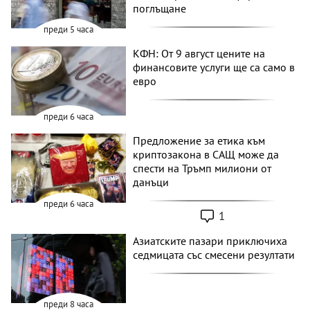
поглъщане
преди 5 часа
КФН: От 9 август цените на
финансовите услуги ще са само в
евро
преди 6 часа
Предложение за етика към
криптозакона в САЩ може да
спести на Тръмп милиони от
данъци
преди 6 часа
1
Азиатските пазари приключиха
седмицата със смесени резултати
преди 8 часа