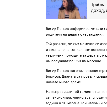
Трябва
доход, 
Бисер Петков информира, че тази 
родители на децата с увреждания.
Той разясни, че към момента се из
изплащане на социалните помощи къ
увеличени помощите за децата с на
им получават по 930 лв. месечно.
Бисер Петков посочи, че министерс
Борисов. Двамата са провели среща
нямало много време.
На въпрос дали той самият е направ
се пенсионира, министърът сподели,
години и 10 месеца. Той напомни о