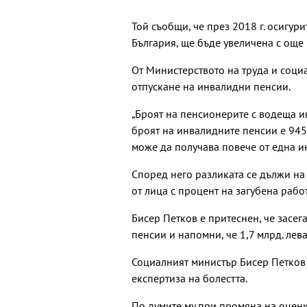
Той съобщи, че през 2018 г. осигур
България, ще бъде увеличена с още 
От Министерството на труда и соци
отпускане на инвалидни пенсии.
„Броят на пенсионерите с водеща ин
броят на инвалидните пенсии е 945 
може да получава повече от една и
Според него разликата се дължи на
от лица с процент на загубена раб
Бисер Петков е притеснен, че засег
пенсии и напомни, че 1,7 млрд. лев
Социалният министър Бисер Петков 
експертиза на болестта.
По думите му при промяна на оценк