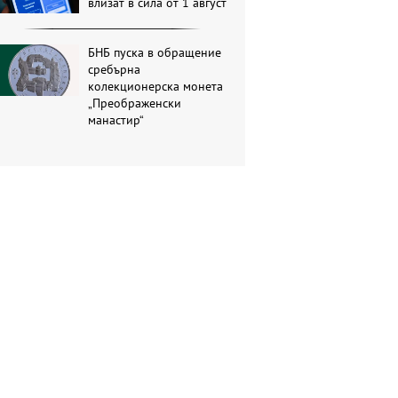
влизат в сила от 1 август
БНБ пуска в обращение
сребърна
колекционерска монета
„Преображенски
манастир“