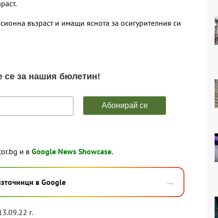
раст.
сионна възраст и имащи яснота за осигурителния си
tor.bg и в
Google News Showcase
.
→
източници в Google
13.09.22 г.