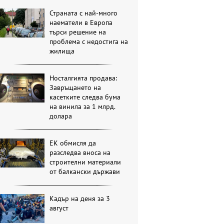
Страната с най-много
наематели в Европа
търси решение на
проблема с недостига на
жилища
Носталгията продава:
Завръщането на
касетките следва бума
на винила за 1 млрд.
долара
ЕК обмисля да
разследва вноса на
строителни материали
от балкански държави
Кадър на деня за 3
август