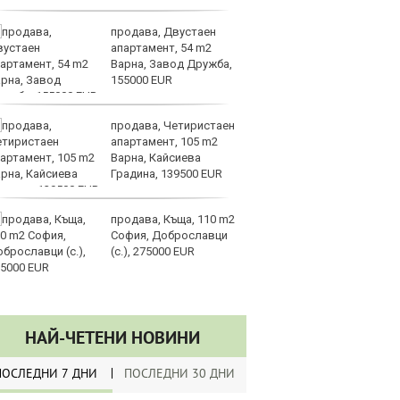
продава, Двустаен
Па
апартамент, 54 m2
„
Варна, Завод Дружба,
с
155000 EUR
продава, Четиристаен
Sp
апартамент, 105 m2
ри
Варна, Кайсиева
си
Градина, 139500 EUR
те
продава, Къща, 110 m2
Go
София, Доброславци
р
(с.), 275000 EUR
Ка
на
си
НАЙ-ЧЕТЕНИ НОВИНИ
ПОСЛЕДНИ 7 ДНИ
ПОСЛЕДНИ 30 ДНИ