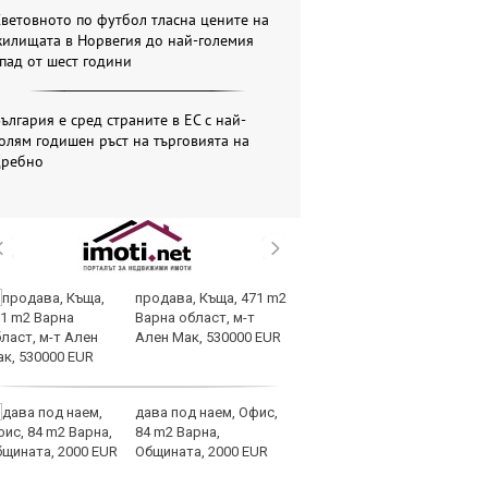
ветовното по футбол тласна цените на
жилищата в Норвегия до най-големия
пад от шест години
ългария е сред страните в ЕС с най-
олям годишен ръст на търговията на
дребно
продава, Къща, 471 m2
Ев
Варна област, м-т
р
Ален Мак, 530000 EUR
о
по
капитала
дава под наем, Офис,
Мо
84 m2 Варна,
п
Общината, 2000 EUR
си
ки