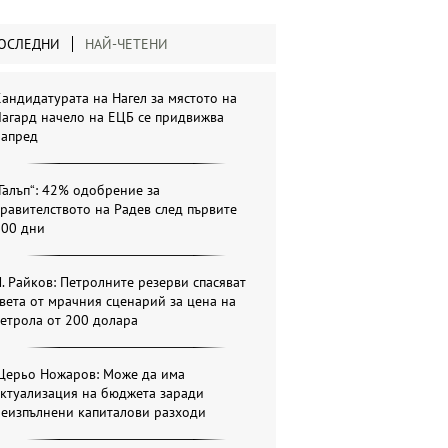
ОСЛЕДНИ
НАЙ-ЧЕТЕНИ
андидатурата на Нагел за мястото на
агард начело на ЕЦБ се придвижва
напред
Галъп“: 42% одобрение за
равителството на Радев след първите
100 дни
. Райков: Петролните резерви спасяват
вета от мрачния сценарий за цена на
етрола от 200 долара
Щерьо Ножаров: Може да има
актуализация на бюджета заради
неизпълнени капиталови разходи