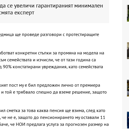
 да се увеличи гарантираният минимален
смята експерт
седмица ще проведе разговори с протестиращите
работват конкретни стъпки за промяна на модела на
м семействата и изчисли, че от тази година са
д 90% констатирани увреждания, като семействата
кият пост му е бил предложен лично от премиера
 и той е трябвало спешно да вземе решение, защото
ил сметка за това каква пенсия ще взима, след като
 че не е, защото до пенсионирането му оставали 11
баче, че НОИ предлага услуга за прогнозен размер на