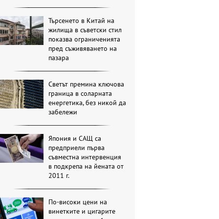
Търсенето в Китай на
жилища в съветски стил
показва ограниченията
пред съживяването на
пазара
Светът премина ключова
граница в соларната
енергетика, без никой да
забележи
Япония и САЩ са
предприели първа
съвместна интервенция
в подкрепа на йената от
2011 г.
По-високи цени на
винетките и цигарите