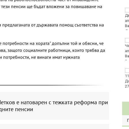
от тези пенсии ще бъдат вложени за повишаване на
Стотици трудови
инциденти у нас са
свързани с работата в
и предлаганата от държавата помощ съответства на
жегите
Глобиха мъж за
 потребности на хората" допълни той и обясни, че
хулигански прояви на
ава, защото социалните работници, които трябва да
плажа във Варна
и потребности, не винаги имат нужната
Изплащат пенсиите от
утре
Петков е натоварен с тежката реформа при
дните пенсии