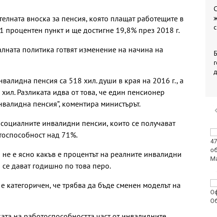
С
ителната вноска за пенсия, която плащат работещите в
с
1 процентен пункт и ще достигне 19,8% през 2018 г.
алната политика готвят изменение на начина на
Б
г
валидна пенсия са 518 хил. души в края на 2016 г., а
хил. Разликата идва от това, че един пенсионер
нвалидна пенсия”, коментира министърът.
 социалните инвалидни пенсии, които се получават
НАП: Всяко трето
отоспособност над 71%.
проверено заведение
по Черноморието е с
а не е ясно какъв е процентът на реалните инвалидни
нарушения
а се дават годишно по това перо.
Спартак обяви
е категоричен, че трябва да бъде сменен моделът на
продажбата на свой
футболист в елита на
Катар
ата на работоспособността част от инвалидните