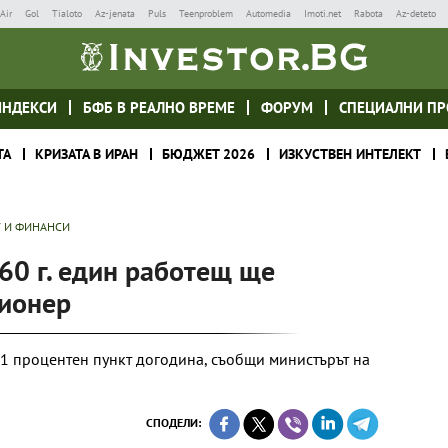
Air
Gol
Tialoto
Az-jenata
Puls
Teenproblem
Automedia
Imoti.net
Rabota
Az-deteto
ИНДЕКСИ
БФБ В РЕАЛНО ВРЕМЕ
ФОРУМ
СПЕЦИАЛНИ ПР
ТА
КРИЗАТА В ИРАН
БЮДЖЕТ 2026
ИЗКУСТВЕН ИНТЕЛЕКТ
 И ФИНАНСИ
60 г. един работещ ще
сионер
с 1 процентен пункт догодина, съобщи министърът на
СПОДЕЛИ: