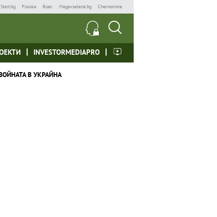
Start.bg
Posoka
Boec
Megavselena.bg
Chernomore
ОЕКТИ
INVESTORMEDIAPRO
ВОЙНАТА В УКРАЙНА