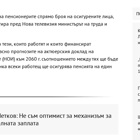
П
на пенсионерите спрямо броя на осигурените лица,
ира пред Нова телевизия министърът на труда и
К
Л
 тези, които работят и които финансират
ласно прогнозите на актюерския доклад на
 (НОИ) към 2060 г. съотношението между тях ще бъде
„
п
тика всеки работещ ще осигурява пенсията на един
П
с
п
етков: Не съм оптимист за механизъм за
лната заплата