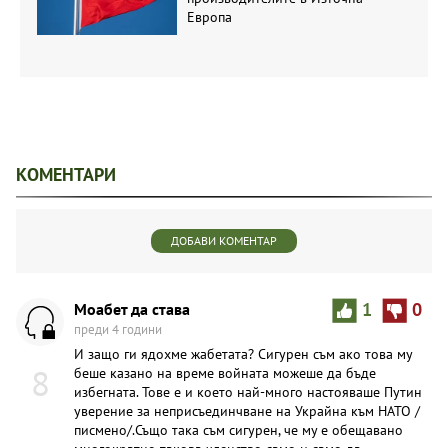
Европа
КОМЕНТАРИ
ДОБАВИ КОМЕНТАР
Моабет да става
1
0
преди 4 години
И защо ги ядохме жабетата? Сигурен съм ако това му
8
беше казано на време войната можеше да бъде
избегната. Тове е и което най-много настояваше Путин
уверение за неприсъединчване на Украйна към НАТО /
писмено/.Също така съм сигурен, че му е обещавано