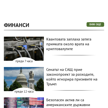
ФИНАНСИ
ВИЖ ОЩЕ
Квантовата заплаха затяга
примката около врата на
криптовалутите
преди 7 часа
Сенатът на САЩ прие
законопроект за разходите,
който игнорира призивите на
Тръмп
преди 12 часа
Безопасен актив ли са
американските държавни