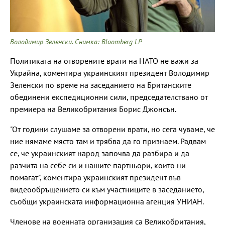
Володимир Зеленски. Снимка: Bloomberg LP
Политиката на отворените врати на НАТО не важи за
Украйна, коментира украинският президент Володимир
Зеленски по време на заседанието на Британските
обединени експедиционни сили, председателствано от
премиера на Великобритания Борис Джонсън.
"От години слушаме за отворени врати, но сега чуваме, че
ние нямаме място там и трябва да го признаем. Радвам
се, че украинският народ започва да разбира и да
разчита на себе си и нашите партньори, които ни
помагат", коментира украинският президент във
видеообръщението си към участниците в заседанието,
съобщи украинската информационна агенция УНИАН.
Членове на военната организация са Великобритания,