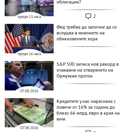
облигации?
2
преди 13 часа
Фед трябва да започне да се
вслушва в мнението на
обикновените хора
преди 16 часа
S&P 500 записа нов рекорд в
очакване на отварянето на
Ормузкия проток
07.08.2026
Кредитите у нас нараснаха с
повече от 16% за година до
близо 66 млрд. евро в края на
юни
07.08.2026