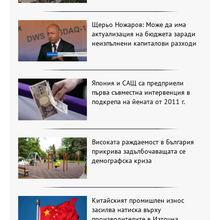
Щерьо Ножаров: Може да има
актуализация на бюджета заради
неизпълнени капиталови разходи
Япония и САЩ са предприели
първа съвместна интервенция в
подкрепа на йената от 2011 г.
Високата раждаемост в България
прикрива задълбочаващата се
демографска криза
Китайският промишлен износ
засилва натиска върху
производителите в Източна