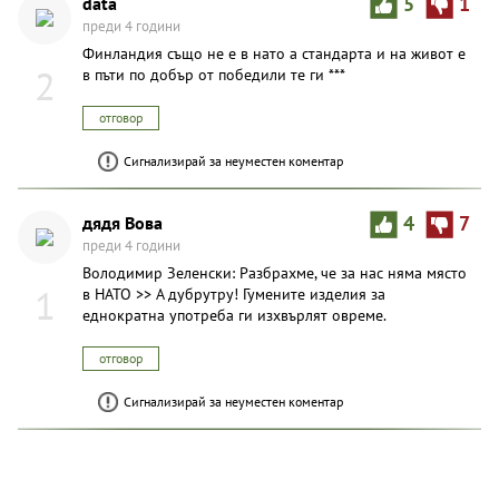
data
5
1
преди 4 години
Финландия също не е в нато а стандарта и на живот е
2
в пъти по добър от победили те ги ***
отговор
Сигнализирай за неуместен коментар
дядя Вова
4
7
преди 4 години
Володимир Зеленски: Разбрахме, че за нас няма място
1
в НАТО >> А дубрутру! Гумените изделия за
еднократна употреба ги изхвърлят овреме.
отговор
Сигнализирай за неуместен коментар