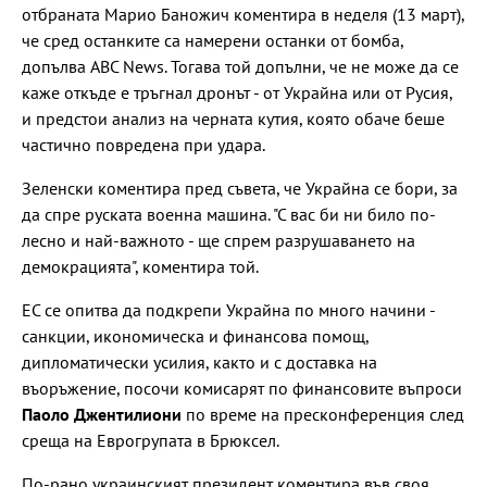
отбраната Марио Баножич коментира в неделя (13 март),
че сред останките са намерени останки от бомба,
допълва ABC News. Тогава той допълни, че не може да се
каже откъде е тръгнал дронът - от Украйна или от Русия,
и предстои анализ на черната кутия, която обаче беше
частично повредена при удара.
Зеленски коментира пред съвета, че Украйна се бори, за
да спре руската военна машина. "С вас би ни било по-
лесно и най-важното - ще спрем разрушаването на
демокрацията", коментира той.
ЕС се опитва да подкрепи Украйна по много начини -
санкции, икономическа и финансова помощ,
дипломатически усилия, както и с доставка на
въоръжение, посочи комисарят по финансовите въпроси
Паоло Джентилиони
по време на пресконференция след
среща на Еврогрупата в Брюксел.
По-рано украинският президент коментира във своя