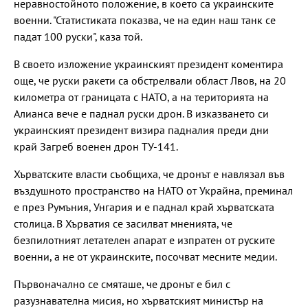
неравностойното положение, в което са украинските
военни. "Статистиката показва, че на един наш танк се
падат 100 руски", каза той.
В своето изложение украинският президент коментира
още, че руски ракети са обстрелвали област Лвов, на 20
километра от границата с НАТО, а на територията на
Алианса вече е паднал руски дрон. В изказването си
украинският президент визира падналия преди дни
край Загреб военен дрон ТУ-141.
Хърватските власти съобщиха, че дронът е навлязал във
въздушното пространство на НАТО от Украйна, преминал
е през Румъния, Унгария и е паднал край хърватската
столица. В Хърватия се засилват мненията, че
безпилотният летателен апарат е изпратен от руските
военни, а не от украинските, посочват месните медии.
Първоначално се смяташе, че дронът е бил с
разузнавателна мисия, но хърватският министър на