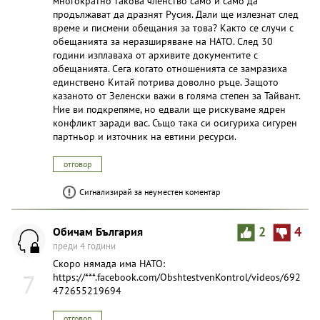
многократно такова членство само и само да
продължават да дразнят Русия. Дали ще излезнат след
време и писмени обещания за това? Както се случи с
обещанията за неразширяване на НАТО. След 30
години изплаваха от архивите документите с
обещанията. Сега когато отношенията се замразиха
единствено Китай потрива доволно ръце. Защото
казаното от Зеленски важи в голяма степен за Тайвант.
Ние ви подкрепяме, но едвали ще рискуваме ядрен
конфликт заради вас. Също така си осигуриха сигурен
партньор и източник на евтини ресурси.
отговор
Сигнализирай за неуместен коментар
Oбичам България
2
4
преди 4 години
Скоро нямада има НАТО:
7
https://***.facebook.com/ObshtestvenKontrol/videos/692
472655219694
отговор