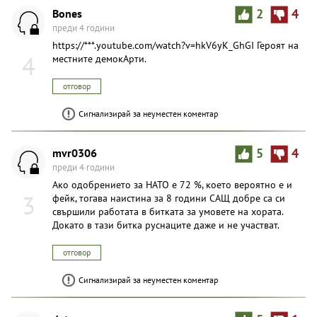
Bones
2
4
преди 4 години
https://***.youtube.com/watch?v=hkV6yK_GhGI Героят на
4
местните демокАрти.
отговор
Сигнализирай за неуместен коментар
mvr0306
5
4
преди 4 години
Ако одобрението за НАТО е 72 %, което вероятно е и
3
фейк, тогава наистина за 8 години САЩ добре са си
свършили работата в битката за умовете на хората.
Докато в тази битка руснаците даже и не участват.
отговор
Сигнализирай за неуместен коментар