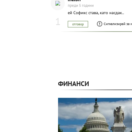
преди 5 години
ей Софикс става, като насдак..
1
Сигнализирай за 
отговор
ФИНАНСИ