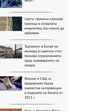
август
Светът премина ключова
граница в соларната
енергетика, без никой да
забележи
Търсенето в Китай на
жилища в съветски стил
показва ограниченията
пред съживяването на
пазара
Япония и САЩ са
предприели първа
съвместна интервенция
в подкрепа на йената от
2011 г.
Щерьо Ножаров: Може