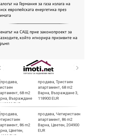
алогът на Германия за газа излага на
иск европейската енергетика през
зимата
енатът на САЩ прие законопроект за
азходите, който игнорира призивите на
Тръмп
продава, Тристаен
Ту
апартамент, 68 m2
дв
Варна, Възраждане 3,
къ
118900 EUR
в
продава, Четиристаен
За
апартамент, 86 m2
мо
Варна, Цветен, 204900
ск
EUR