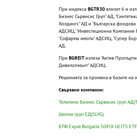
При индекса
BGTR30
влизат 6 и изл
Бизнес Сървисис Груп" АД, "Синтети
Холдингс" АД и "Българска фондова 
АДСИЦ, "Инвестиционна Компания Га
"Софарма имоти" АДСИЦ, "Супер Бо
АД.
При
BGREIT
излиза "Актив Пропърти
Дивелопмънт" АДСИЦ.
Решенията за промяна в базите на и
Свързани компании:
Телелинк Бизнес Сървисис груп АД(
Шелли груп ЕД(SLYG)
БТФ Expat Bulgaria SOFIX UCITS ETF