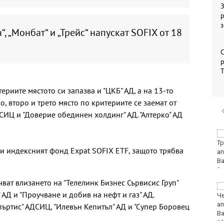
З
р
“, „Монбат“ и „Трейс“ напускат SOFIX от 18
С
р
ериите мястото си запазва и "ЦКБ" АД, а на 13-то
о, второ и трето място по критериите се заемат от
СИЦ и "Доверие обединен холдинг" АД. "Алтерко" АД
"Ние, потребителите":
Всеки има право сам
 и индексният фонд Expat SOFIX ETF, защото трябва
да избере кои плажни
принадлежности да
наеме
ват влизането на "Телелинк Бизнес Сървисис Груп"
Почина бащата на Лео
АД и "Проучване и добив на нефт и газ" АД.
Меси
пъртис" АДСИЦ, "Илевън Кепитъл" АД и "Супер Боровец