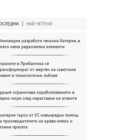
ОСЛЕДНИ
НАЙ-ЧЕТЕНИ
инландия разработи пясъчна батерия, в
която няма редкоземни елементи
траните в Прибалтика се
рансформират от жертви на съветския
режим в технологични хъбове
урция ограничава корабоплаването в
ерно море след нарастване на атаките
ългария търси от ЕС извънредна помощ
а производителите на краве мляко и
гоени прасета