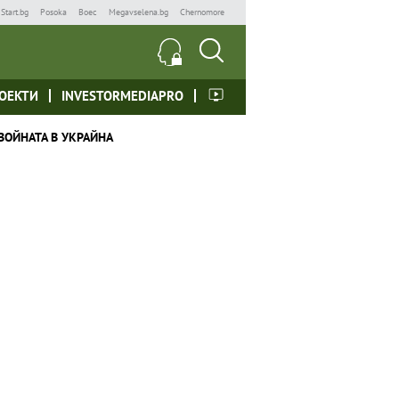
Start.bg
Posoka
Boec
Megavselena.bg
Chernomore
ОЕКТИ
INVESTORMEDIAPRO
ВОЙНАТА В УКРАЙНА