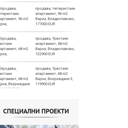
продава, Четиристаен
Др
апартамент, 96 m2
д
Варна, Владиславово,
г
177000 EUR
Б
продава, Тристаен
По
апартамент, 68 m2
ка
Варна, Владиславово,
п
122900 EUR
п
облигации
продава, Тристаен
Ю
апартамент, 68 m2
не
Варна, Възраждане 3,
съ
119900 EUR
СПЕЦИАЛНИ ПРОЕКТИ