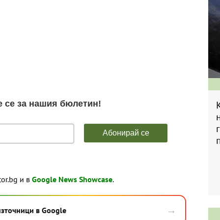
tor.bg и в
Google News Showcase
.
→
източници в Google