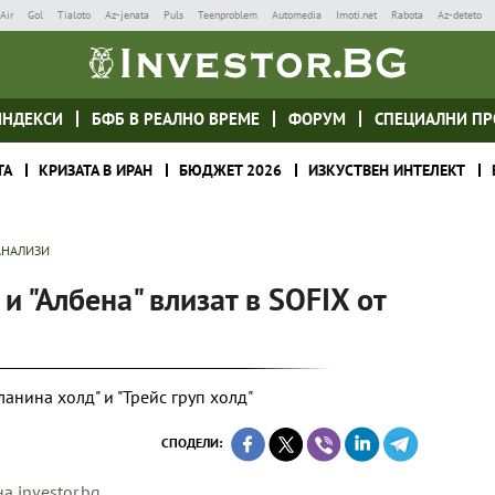
Air
Gol
Tialoto
Az-jenata
Puls
Teenproblem
Automedia
Imoti.net
Rabota
Az-deteto
ИНДЕКСИ
БФБ В РЕАЛНО ВРЕМЕ
ФОРУМ
СПЕЦИАЛНИ ПР
ТА
КРИЗАТА В ИРАН
БЮДЖЕТ 2026
ИЗКУСТВЕН ИНТЕЛЕКТ
АНАЛИЗИ
 и "Албена" влизат в SOFIX от
ланина холд" и "Трейс груп холд"
СПОДЕЛИ:
а investor.bg