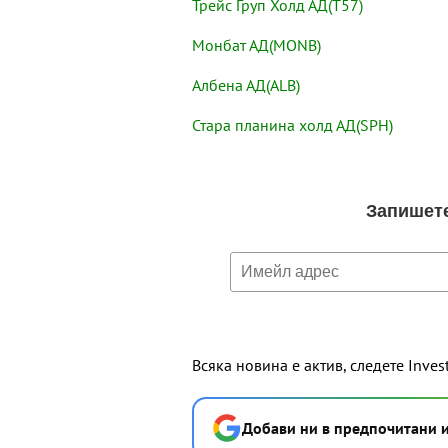
Трейс Груп Холд АД(T57)
Монбат АД(MONB)
Албена АД(ALB)
Стара планина холд АД(SPH)
Всяка новина е актив, следете Inves
Добави ни в предпочитани 