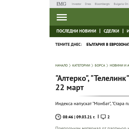
Investor
Dnes
Bloombergtv
Bulgaria On 
ПОСЛЕДНИ НОВИНИ
СДЕЛКИ
ТЕМИТЕ ДНЕС:
БЪЛГАРИЯ В ЕВРОЗОНА
НАЧАЛО
КАТЕГОРИИ
БОРСА
НОВИНИ И 
"Алтерко", "Телелинк"
22 март
Индекса напускат "Монбат", "Стара п
08:46 | 09.03.21 г.
2
Препоръчан материал от партньор н