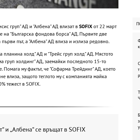
П
исис груп" АД и "Албена" АД влизат в
SOFIX
от 22 март
те на "Българска фондова борса" АД. Първите две
Ф
първи път, а "Албена" АД влиза и излиза редовно.
а планина холд" АД и "Трейс груп холд" АД. Мястото
ма груп холдинг" АД, заемайки последното 15-то
С
. Помага му фактът, че "Софарма Трейдинг" АД, което
т
 не влиза, защото теглото му с компанията майка
0% тежест в SOFIX.
Т
Ч
Б
з
у
“ и „Албена“ се връщат в SOFIX