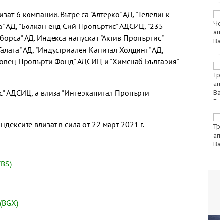
изат 6 компании. Вътре са "Алтерко" АД, "Телелинк
Вучич: Украйна е
приятелска държава
ка" АД, "Болкан енд Сий Пропъртис" АДСИЦ, "235
на Сърбия
борса" АД. Индекса напускат "Актив Пропъртис"
лата" АД, "Индустриален Капитал Холдинг" АД,
ровец Пропърти Фонд" АДСИЦ и "Химснаб България"
София попадна в
десетката на
дестинациите с най-
с" АДСИЦ, а влиза "Интеркапитал Пропърти
голям риск от
джебчийство
Министърът на
ндексите влизат в сила от 22 март 2021 г.
отбраната: Усилихме
наблюденията върху
въздушното
пространство, както и охраната
TBS)
(BGX)