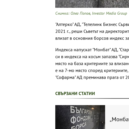
Снимка: Олег Попов, Investor Media Group
"Алтерко" АД, "Телелинк Бизнес Сърв
2021 г., реши Съветът на директори
влизат в основния борсов индекс за 
Индекса напускат "Монбат" АД, "Стар
си в индекса на косъм запазва "Сир
място на база критериите за влизане
е на 7-мо място според критериите,
"Софарма" АД преминава прага от 2
СВЪРЗАНИ СТАТИИ
„Монбат