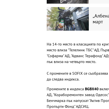
„Албена
март
На 14-то място в класацията по крит
място влиза "Телелинк ТБС" АД. Първ
"Софарма" АД, "Адванс Терафонд" АД
пък влиза на четвърто място.
С промените в SOFIX се съобразява
да следва индекса.
Промените в индекса
BGBX40
включ
АД, "Кораборемонтен завод Одесос" 
Бенчмарка пък напускат "Актив Про
Пропърти Фонд" АДСИЦ.