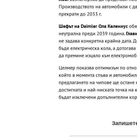
Производството на автомобили с дв
прекрати до 2033 г.
Шефът на Daimler Ола Келениус
обя
неутрална преди 2039 година.
Глав
не задава конкретна крайна дата. 
бъде електрическа кола, а дотогав
да премине изцяло към електромоб
Целмер показва оптимизъм по отно
който в момента спъва и автомобил
предлагането на чипове ще остане 
достигната и най-ниската точка на 
бъдат изключени допълнителни кор