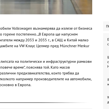
П
обили Volkswagen възнамерява да излезе от бизнеса
но горене постепенно. „В Европа ще напуснем
Е
игатели между 2033 и 2035 г., в САЩ и Китай малко
одажбите на VW Клаус Целмер пред Münchner Merkur
 липсата на политически и инфраструктурни рамкови
с
повече време“, пояснява той. Като масов
азлични предизвикателства, които трябва да
тколкото например производителите на автомобили,
i
н
основно в Европа.
W
д