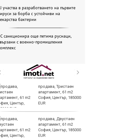
I участва в разработването на първите
ируси за борба с устойчиви на
екарства бактерии
С санкционира още петима руснаци,
свързани с военно-промишления
комплекс
продава, Тристаен
Се
апартамент, 61 m2
Ми
София, Център, 185000
си
EUR
ко
продава, Двустаен
Па
апартамент, 61 m2
се
София, Център, 185000
на
EUR
но