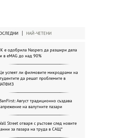
ОСЛЕДНИ
НАЙ-ЧЕТЕНИ
К е одобрила Naspers да разшири дела
си в eMAG до над 90%
Ще успеят ли филмовите микродрами на
тудентите да решат проблемите в
НАТФИЗ
BanFirst: Август традиционно създава
апрежение на валутните пазари
all Street отваря с ръстове след новите
анни за пазара на труда в САЩ*