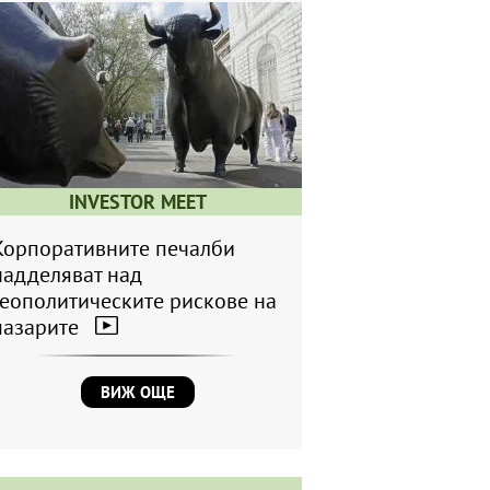
INVESTOR MEET
Корпоративните печалби
надделяват над
геополитическите рискове на
пазарите
ВИЖ ОЩЕ