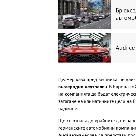
Брюксе
автомоб
Audi се
Целмер каза пред вестника, че най-
въглеродно неутрален
. В Европа т
на компанията да бъдат електричес
затягане на климатичните цели на 
надмине.
Що се отнася до крайните дати за 
германските автомобилни компани
Audi
възнамерява да представи посл