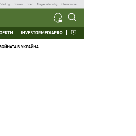
Start.bg
Posoka
Boec
Megavselena.bg
Chernomore
ОЕКТИ
INVESTORMEDIAPRO
ВОЙНАТА В УКРАЙНА