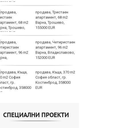
продава, Тристаен
Хи
апартамент, 68 m2
Ки
Варна, Трошево,
ев
155000 EUR
по
част 2
продава, Четиристаен
Би
апартамент, 96 m2
му
Варна, Владиславово,
от
152000 EUR
да
алгоритми
продава, Къща, 370 m2
Кл
София област, гр.
Ев
Костинброд, 358000
на
EUR
СПЕЦИАЛНИ ПРОЕКТИ