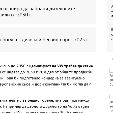
A
л планира да забрани дизеловите
в
или от 2030 г.
л
Е
 сбогува с дизела и бензина през 2025 г.
късно до 2050 г.
целият флот на VW трябва да стане
40 пияни и дрогирани
ой се надява до 2030 г. 70% дял от общите продажби
шофьори спипа КАТ за
ки. Това би подготвило концерна за евентуално
ден
Европейския съюз и дори компанията би могла да г
DARA, Орлин Павлов и
двигателите с вътрешно горене, има разлики между
любими варненски
и. Например дъщерното дружество на Volkswagen
изпълнители ще пеят
на празника на Варна
едния SUV с такова гориво през 2026 година.