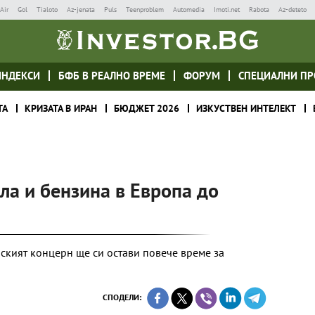
Air
Gol
Tialoto
Az-jenata
Puls
Teenproblem
Automedia
Imoti.net
Rabota
Az-deteto
ИНДЕКСИ
БФБ В РЕАЛНО ВРЕМЕ
ФОРУМ
СПЕЦИАЛНИ ПР
ТА
КРИЗАТА В ИРАН
БЮДЖЕТ 2026
ИЗКУСТВЕН ИНТЕЛЕКТ
ела и бензина в Европа до
нският концерн ще си остави повече време за
СПОДЕЛИ: