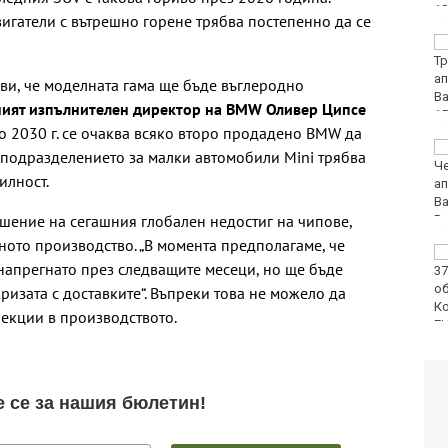
игатели с вътрешно горене трябва постепенно да се
БАБХ и ДАНС иззеха
115 кг и 527 литра
опасни и забранени
ви, че моделната гама ще бъде въглеродно
продукти за
ният изпълнителен директор на BMW Оливер Ципсе
растителна защита
До 2030 г. се очаква всяко второ продадено BMW да
Симеон Наковски
а подразделението за малки автомобили Mini трябва
преди SENSHI 33: Няма
илност.
слаби бойци, ще
заложа на всичко!
шение на сегашния глобален недостиг на чипове,
ното производство. „В момента предполагаме, че
Затварят
напрегнато през следващите месеци, но ще бъде
междуселски път във
Варненско за ремонт
кризата с доставките“. Въпреки това не можело да
екции в производството.