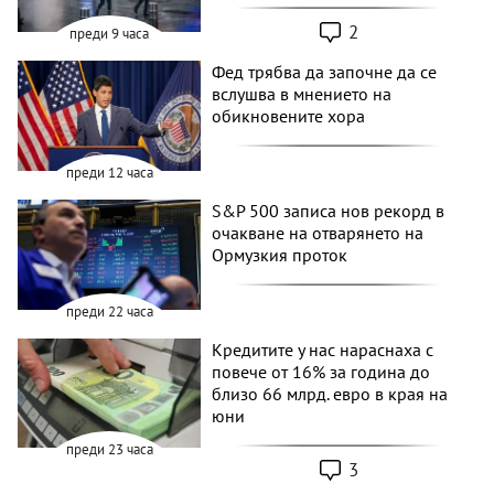
2
преди 9 часа
Фед трябва да започне да се
вслушва в мнението на
обикновените хора
преди 12 часа
S&P 500 записа нов рекорд в
очакване на отварянето на
Ормузкия проток
преди 22 часа
Кредитите у нас нараснаха с
повече от 16% за година до
близо 66 млрд. евро в края на
юни
преди 23 часа
3