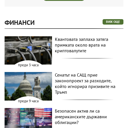
ФИНАНСИ
ВИЖ ОЩЕ
Квантовата заплаха затяга
примката около врата на
криптовалутите
преди 3 часа
Сенатът на САЩ прие
законопроект за разходите,
който игнорира призивите на
Тръмп
преди 9 часа
Безопасен актив ли са
американските държавни
облигации?