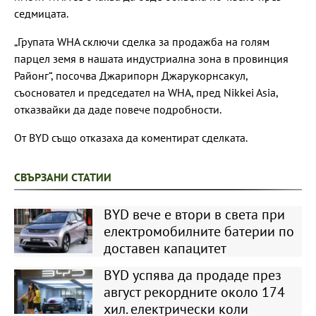
седмицата.
„Групата WHA сключи сделка за продажба на голям
парцел земя в нашата индустриална зона в провинция
Районг“, посочва Джарипорн Джарукорнсакул,
съосновател и председател на WHA, пред Nikkei Asia,
отказвайки да даде повече подробности.
От BYD също отказаха да коментират сделката.
СВЪРЗАНИ СТАТИИ
BYD вече е втори в света при
електромобилните батерии по
доставен капацитет
BYD успява да продаде през
август рекордните около 174
хил. електрически коли