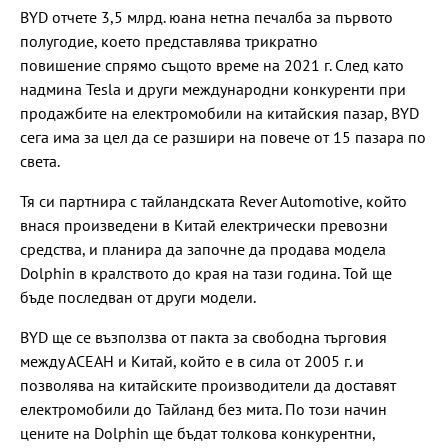
BYD отчете 3,5 млрд. юана нетна печалба за първото
полугодие, което представлява трикратно
повишение спрямо същото време на 2021 г. След като
надмина Tesla и други международни конкуренти при
продажбите на електромобили на китайския пазар, BYD
сега има за цел да се разшири на повече от 15 пазара по
света.
Тя си партнира с тайландската Rever Automotive, който
внася произведени в Китай електрически превозни
средства, и планира да започне да продава модела
Dolphin в кралството до края на тази година. Той ще
бъде последван от други модели.
BYD ще се възползва от пакта за свободна търговия
между АСЕАН и Китай, който е в сила от 2005 г. и
позволява на китайските производители да доставят
електромобили до Тайланд без мита. По този начин
цените на Dolphin ще бъдат толкова конкурентни,