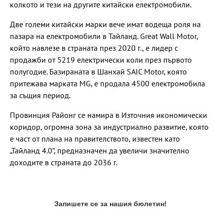
колкото и тези на другите китайски електромобили.
Две големи китайски марки вече имат водеща роля на
пазара на електромобили в Тайланд. Great Wall Motor,
който навлезе в страната през 2020 г., е лидер с
продажби от 5219 електрически коли през първото
полугодие. Базираната в Шанхай SAIC Motor, която
притежава марката MG, е продала 4500 електромобила
за същия период.
Провинция Районг се намира в Източния икономически
коридор, огромна зона за индустриално развитие, която
е част от плана на правителството, известен като
„Тайланд 4.0“, предназначен да увеличи значително
доходите в страната до 2036 г.