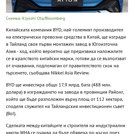
Снимка: Kiyoshi Ota/Bloomberg
Китайската компания BYD, най-големият производител
на електрически превозни средства в Китай, ще изгради
в Тайланд своя първи монтажен завод в Югоизточна
Азия - ход, който вероятно ще предизвика наложилите
се в кралството китайски марки, готови да се възползват
от очаквания, подпомаган от правителството скок на
търсенето, съобщава Nikkei Asia Review.
BYD ще инвестира общо 17,9 млрд. бата (488 млн.
долара) в изграждането на завода в провинция Районг,
който ще бъде разположен върху площ от 112 хектара,
споделя служител на Тайландския инвестиционен съвет
(BoI).
Сделката между китайците и строителя на индустриални
имоти WHA се очаква да бъде обявена по-късно през