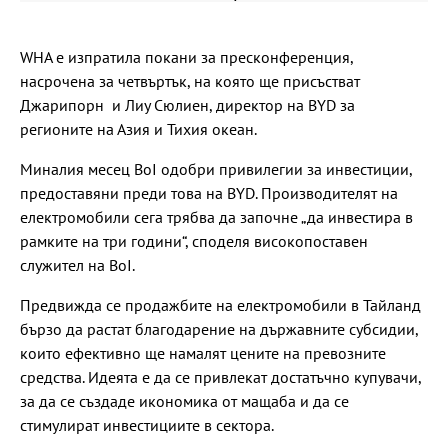
WHA е изпратила покани за пресконференция,
насрочена за четвъртък, на която ще присъстват
Джарипорн и Лиу Сюлиен, директор на BYD за
регионите на Азия и Тихия океан.
Миналия месец BoI одобри привилегии за инвестиции,
предоставяни преди това на BYD. Производителят на
електромобили сега трябва да започне „да инвестира в
рамките на три години“, споделя високопоставен
служител на BoI.
Предвижда се продажбите на електромобили в Тайланд
бързо да растат благодарение на държавните субсидии,
които ефективно ще намалят цените на превозните
средства. Идеята е да се привлекат достатъчно купувачи,
за да се създаде икономика от мащаба и да се
стимулират инвестициите в сектора.