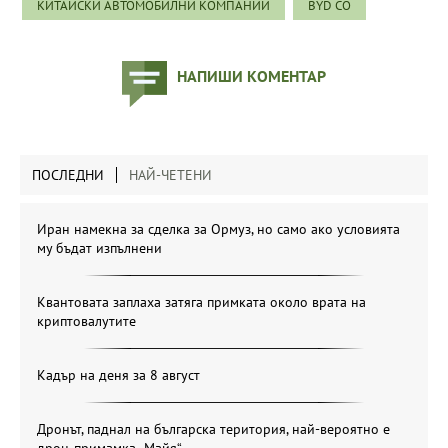
КИТАЙСКИ АВТОМОБИЛНИ КОМПАНИИ
BYD CO
НАПИШИ КОМЕНТАР
ПОСЛЕДНИ
НАЙ-ЧЕТЕНИ
Иран намекна за сделка за Ормуз, но само ако условията
му бъдат изпълнени
Квантовата заплаха затяга примката около врата на
криптовалутите
Кадър на деня за 8 август
Дронът, паднал на българска територия, най-вероятно е
дрон-примамка „Майя“