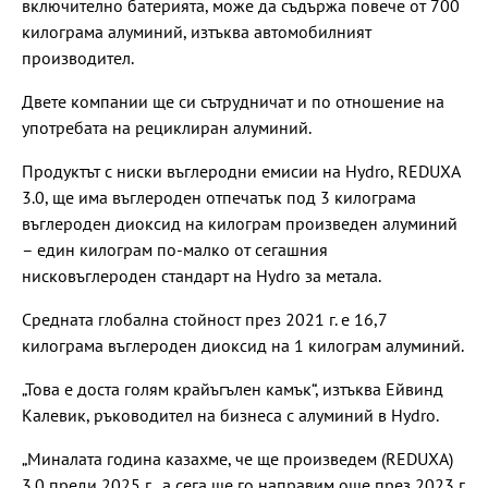
включително батерията, може да съдържа повече от 700
килограма алуминий, изтъква автомобилният
производител.
Двете компании ще си сътрудничат и по отношение на
употребата на рециклиран алуминий.
Продуктът с ниски въглеродни емисии на Hydro, REDUXA
3.0, ще има въглероден отпечатък под 3 килограма
въглероден диоксид на килограм произведен алуминий
– един килограм по-малко от сегашния
нисковъглероден стандарт на Hydro за метала.
Средната глобална стойност през 2021 г. е 16,7
килограма въглероден диоксид на 1 килограм алуминий.
„Това е доста голям крайъгълен камък“, изтъква Ейвинд
Калевик, ръководител на бизнеса с алуминий в Hydro.
„Миналата година казахме, че ще произведем (REDUXA)
3.0 преди 2025 г., а сега ще го направим още през 2023 г.