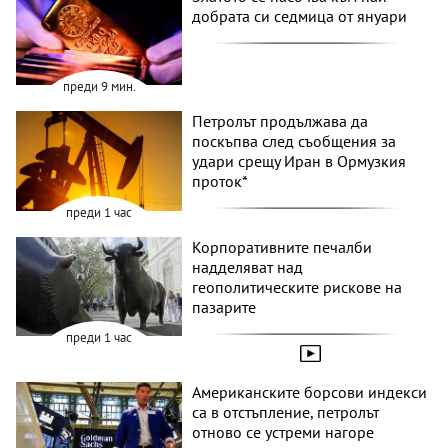
добрата си седмица от януари
преди 9 мин.
Петролът продължава да
поскъпва след съобщения за
удари срещу Иран в Ормузкия
проток*
преди 1 час
Корпоративните печалби
надделяват над
геополитическите рискове на
пазарите
преди 1 час
Американските борсови индекси
са в отстъпление, петролът
отново се устреми нагоре