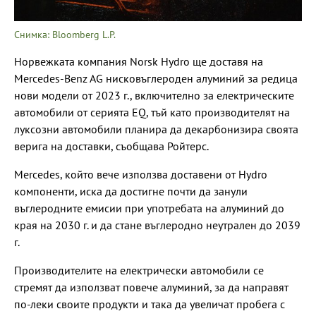
Снимка: Bloomberg L.P.
Норвежката компания Norsk Hydro ще доставя на
Mercedes-Benz AG нисковъглероден алуминий за редица
нови модели от 2023 г., включително за електрическите
автомобили от серията EQ, тъй като производителят на
луксозни автомобили планира да декарбонизира своята
верига на доставки, съобщава Ройтерс.
Mercedes, който вече използва доставени от Hydro
компоненти, иска да достигне почти да занули
въглеродните емисии при употребата на алуминий до
края на 2030 г. и да стане въглеродно неутрален до 2039
г.
Производителите на електрически автомобили се
стремят да използват повече алуминий, за да направят
по-леки своите продукти и така да увеличат пробега с