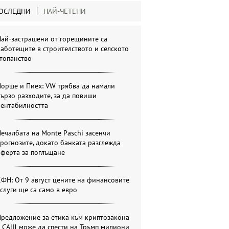
ОСЛЕДНИ
НАЙ-ЧЕТЕНИ
ай-застрашени от горещините са
аботещите в строителството и селското
топанство
Порше и Пиех: VW трябва да намали
ързо разходите, за да повиши
рентабилността
ечалбата на Monte Paschi засенчи
рогнозите, докато банката разглежда
оферта за поглъщане
ФН: От 9 август цените на финансовите
слуги ще са само в евро
Предложение за етика към криптозакона
в САЩ може да спести на Тръмп милиони