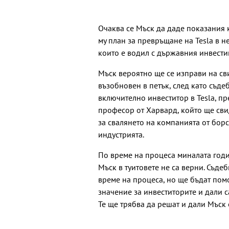
Очаква се Мъск да даде показания к
му план за превръщане на Tesla в н
които е водил с държавния инвест
Мъск вероятно ще се изправи на св
възобновен в петък, след като съде
включително инвеститор в Tesla, пре
професор от Харвард, който ще сви
за свалянето на компанията от борс
индустрията.
По време на процеса миналата годи
Мъск в туитовете не са верни. Съде
време на процеса, но ще бъдат пом
значение за инвеститорите и дали с
Те ще трябва да решат и дали Мъск 