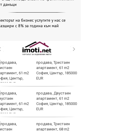
от данъци
екторът на бизнес услугите у нас се
азшири с 8% за година към май
продава, Тристаен
Ч
апартамент, 61 m2
иг
София, Център, 185000
е
EUR
сл
придобивания
продава, Двустаен
Тъ
апартамент, 61 m2
Ки
София, Център, 185000
ек
EUR
по
търсенето
продава, Тристаен
Op
апартамент, 68 m2
70