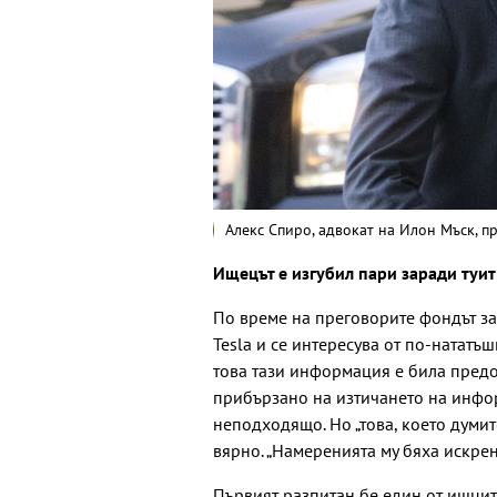
Алекс Спиро, адвокат на Илон Мъск, п
Ищецът е изгубил пари заради туи
По време на преговорите фондът за
Tesla и се интересува от по-нататъ
това тази информация е била предос
прибързано на изтичането на инфор
неподходящо. Но „това, което думит
вярно. „Намеренията му бяха искрени
Първият разпитан бе един от ищците