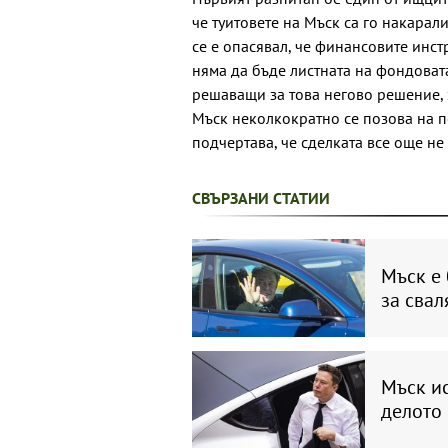
че туитовете на Мъск са го накарали
се е опасявал, че финансовите инстр
няма да бъде листната на фондоват
решаващи за това негово решение, 
Мъск неколкократно се позова на по
подчертава, че сделката все още не
СВЪРЗАНИ СТАТИИ
Мъск е 
за свал
Мъск ис
делото 