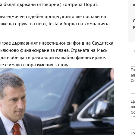
да бъдат държани отговорни", контрира Порит.
двуседмичен съдебен процес, който ще постави на
С
оже да струва на него, Tesla и борда на компанията
р
 играе държавният инвестиционен фонд на Саудитска
 ключово финансиране за плана. Страната на Мъск
нда е обещал в разговори мащабно финансиране.
не е имало споразумения за това.
Костадинов: Радев се
крие зад
колективната
безотговорност,
докато търгува с държавата
Днес е
Международният ден
на бирата
Варна е сред
водещите области по