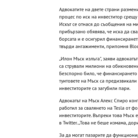
Адвокатите на двете страни размен
процес по иск на инвеститор срещу
Искът се отнася до съобщения на мил
прибързано обявява, че иска да св
борсата и е осигурил финансирането
твърди ангажименти, припомня Blo
„Илон Мъск излъга", заяви адвокатъ
са стрували милиони на обикновени
Безспорно било, че финансирането 
туитовете на Мъск са предизвикали
инвеститорите са загубили пари.
Адвокатът на Мъск Алекс Спиро кон
работил за свалянето на Tesla от ф
инвеститорите. Въпреки това Мъск е
в Twitter. „Това не беше измама, дор
За да могат пазарите да функциони