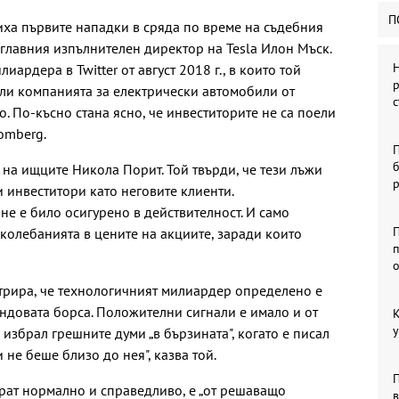
П
иха първите нападки в сряда по време на съдебния
 главния изпълнителен директор на Tesla Илон Мъск.
Н
иардера в Twitter от август 2018 г., в които той
р
али компанията за електрически автомобили от
с
. По-късно стана ясно, че инвеститорите не са поели
omberg.
б
т на ищците Никола Порит. Той твърди, че тези лъжи
 инвеститори като неговите клиенти.
не е било осигурено в действителност. И само
П
 колебанията в цените на акциите, заради които
п
трира, че технологичният милиардер определено е
ондовата борса. Положителни сигнали е имало и от
К
у
 избрал грешните думи „в бързината", когато е писал
и не беше близо до нея", казва той.
рат нормално и справедливо, е „от решаващо