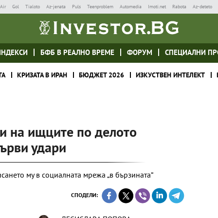
Air
Gol
Tialoto
Az-jenata
Puls
Teenproblem
Automedia
Imoti.net
Rabota
Az-deteto
ИНДЕКСИ
БФБ В РЕАЛНО ВРЕМЕ
ФОРУМ
СПЕЦИАЛНИ ПР
ТА
КРИЗАТА В ИРАН
БЮДЖЕТ 2026
ИЗКУСТВЕН ИНТЕЛЕКТ
и на ищците по делото
първи удари
ането му в социалната мрежа „в бързината“
СПОДЕЛИ: