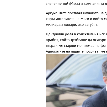
значение той (Мъск) и компанията 
Аргументите поставят началото на 
карта авторитета на Мъск и който м
милиарди долари, ако загубят.
Централна роля в колективния иск
Арабия, който трябваше да осигури
твърди, че старши мениджър на фо
Адвокатите на ищците посочват, че 