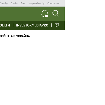
Start.bg
Posoka
Boec
Megavselena.bg
Chernomore
ОЕКТИ
INVESTORMEDIAPRO
ВОЙНАТА В УКРАЙНА