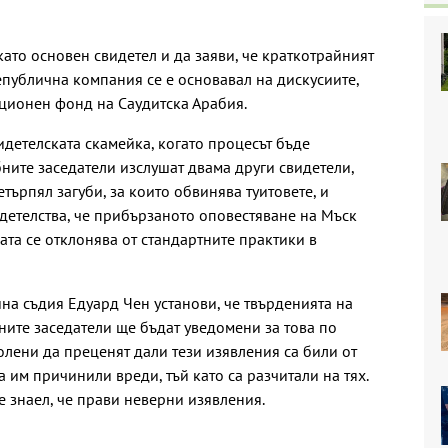
ато основен свидетел и да заяви, че краткотрайният
епублична компания се е основавал на дискусиите,
иционен фонд на Саудитска Арабия.
идетелската скамейка, когато процесът бъде
бните заседатели изслушат двама други свидетели,
търпял загуби, за които обвинява туитовете, и
детелства, че прибързаното оповестяване на Мъск
ата се отклонява от стандартните практики в
на съдия Едуард Чен установи, че твърденията на
бните заседатели ще бъдат уведомени за това по
олени да преценят дали тези изявления са били от
а им причинили вреди, тъй като са разчитали на тях.
е знаел, че прави неверни изявления.