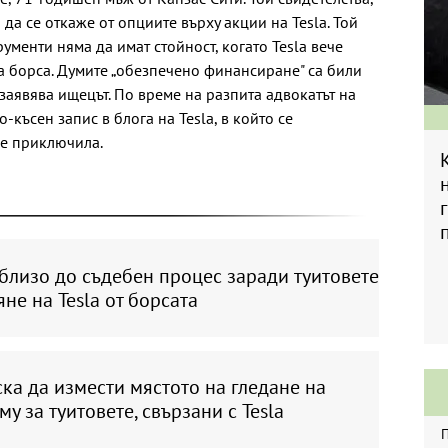
 да се откаже от опциите върху акции на Tesla. Той
ументи няма да имат стойност, когато Tesla вече
а борса. Думите „обезпечено финансиране" са били
заявява ищецът. По време на разпита адвокатът на
-късен запис в блога на Tesla, в който се
 е приключила.
близо до съдебен процес заради туитовете
яне на Tesla от борсата
ка да измести мястото на гледане на
му за туитовете, свързани с Tesla