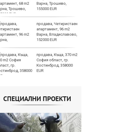
Варна, Трошево,
Mi
155000 EUR
ин
продава, Четиристаен
Це
апартамент, 96 m2
ст
Варна, Владиславово,
вр
152000 EUR
оп
доставките
продава, Къща, 370 m2
По
София област, гр.
и
Костинброд, 358000
на
EUR
от
СПЕЦИАЛНИ ПРОЕКТИ