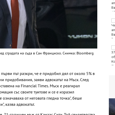
нови жилища с "Акт
16"
Бързият влак за Варна
блъсна и уби жена
ЕЦТП: „Туризмът за
шофьорски книжки“
ред сградата на съда в Сан Франциско. Снимка: Bloomberg
заобикаля закона и
създава риск за
т
всички на пътя
 първи път разкри, че е придобил дял от около 5% в
шни придобивания, заяви адвокатът на Мъск. След
тавена на Financial Times. Мъск е реагирал
мация със своите туитове и се е изразил
е означаваха от неговата гледна точка", беше
", казва адвокатът.
, 71-годишен мъж от Канзас Сити. Той свидетелства,