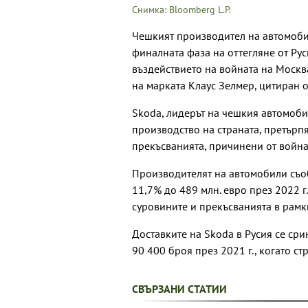
Снимка: Bloomberg L.P.
Чешкият производител на автомобил
финалната фаза на оттегляне от Руси
въздействието на войната на Москв
на марката Клаус Зелмер, цитиран о
Skoda, лидерът на чешкия автомоби
производство на страната, претърпя
прекъсванията, причинени от война
Производителят на автомобили съоб
11,7% до 489 млн. евро през 2022 г
суровините и прекъсванията в рамки
Доставките на Skoda в Русия се сри
90 400 броя през 2021 г., когато с
СВЪРЗАНИ СТАТИИ