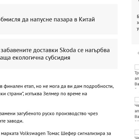
Б
бмисля да напусне пазара в Китай
з
у
забавените доставки Skoda се нагърбва
лаща екологична субсидия
Няма дълбоки кратери
на мястото, на което
се взриви дрон у нас
в финален етап, но не мога да ви дам подробности,
чки страни“, изтъква Зелмер по време на
Хванаха за ден 31
шофьори с алкохол
или наркотици
 замени загубеното руско производство чрез
те заводи.
а марката Volkswagen Томас Шефер сигнализира за
Хаджирусев смени
Черно море Тича с