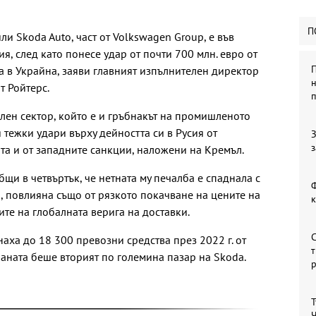
П
и Skoda Auto, част от Volkswagen Group, е във
я, след като понесе удар от почти 700 млн. евро от
П
а в Украйна, заяви главният изпълнителен директор
н
т Ройтерс.
лен сектор, който е и гръбнакът на промишленото
 тежки удари върху дейността си в Русия от
З
з
та и от западните санкции, наложени на Кремъл.
щи в четвъртък, че нетната му печалба е спаднала с
Ф
., повлияна също от рязкото покачване на цените на
те на глобалната верига на доставки.
С
наха до 18 300 превозни средства през 2022 г. от
т
траната беше вторият по големина пазар на Skoda.
Т
Ч