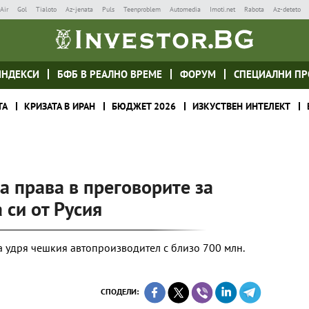
Air
Gol
Tialoto
Az-jenata
Puls
Teenproblem
Automedia
Imoti.net
Rabota
Az-deteto
ИНДЕКСИ
БФБ В РЕАЛНО ВРЕМЕ
ФОРУМ
СПЕЦИАЛНИ ПР
ТА
КРИЗАТА В ИРАН
БЮДЖЕТ 2026
ИЗКУСТВЕН ИНТЕЛЕКТ
а права в преговорите за
 си от Русия
а удря чешкия автопроизводител с близо 700 млн.
СПОДЕЛИ: