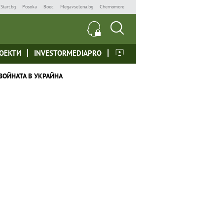
Start.bg
Posoka
Boec
Megavselena.bg
Chernomore
ОЕКТИ
INVESTORMEDIAPRO
ВОЙНАТА В УКРАЙНА