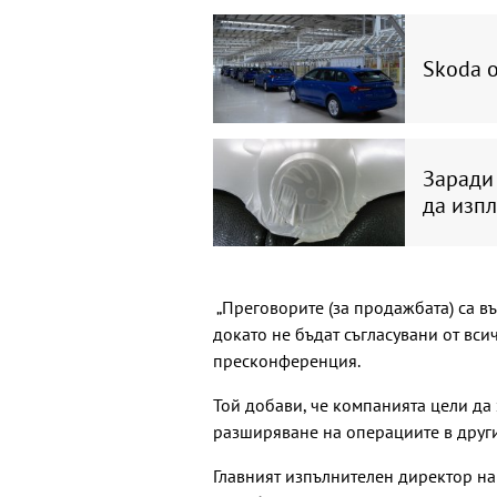
Skoda о
Заради 
да изп
„Преговорите (за продажбата) са въ
докато не бъдат съгласувани от вси
пресконференция.
Той добави, че компанията цели да
разширяване на операциите в други
Главният изпълнителен директор н