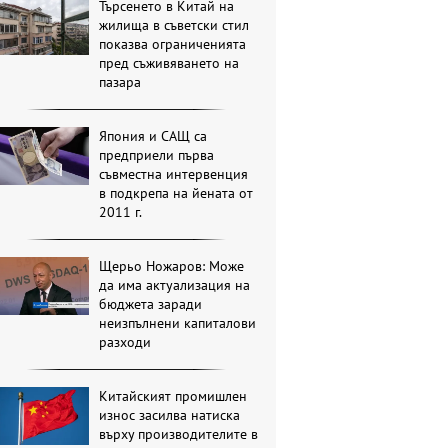
Търсенето в Китай на
жилища в съветски стил
показва ограниченията
пред съживяването на
пазара
Япония и САЩ са
предприели първа
съвместна интервенция
в подкрепа на йената от
2011 г.
Щерьо Ножаров: Може
да има актуализация на
бюджета заради
неизпълнени капиталови
разходи
Китайският промишлен
износ засилва натиска
върху производителите в