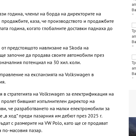
Локо (Пд)
ази година, членът на борда на директорите на
а продажбите, каза, че производството и продажбите
"Ние, потребителите":
лата година, когато глобалните доставки паднаха до
Всеки има право сам
да избере кои плажни
принадлежности да
 от предстоящото навлизане на Skoda на
наеме
 ще започне да продава своите автомобили през
Почина бащата на Лео
оначалния потенциал на 30 хил. коли.
Меси
управление на експанзията на Volkswagen в
ия.
 в стратегията на Volkswagen за електрификация на
 пролет бившият изпълнителен директор на
яви, че разработването на малки електромобили за
е „в ход“ преди пазарния им дебют през 2025 г.
ъдат с размерите на VW Polo, като ще се продават
а по-масовия пазар.