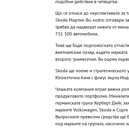
подобни действия в четвъртък.
Що се отнася до перспективите за т
Skoda Мартин Ян, който отговаря з
трябва да надвишат нивата от мина
731 300 автомобила.
Това ще бъде подпомогнато отчасти
виетнамския пазар, където марката
второто тримесечие. Ян оцени първ
Skoda ще поеме и стратегическото 
Югоизточна Азия с фокус върху Инд
Чешката компания играе важна роля
продуктовото портфолио. Миналата
германската група Херберт Дийс за
марките Volkswagen, Skoda и Cupra 
Въпросните превозни средства ще б
под марките на групата, насочени з