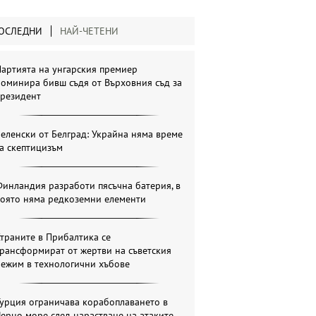
ОСЛЕДНИ
НАЙ-ЧЕТЕНИ
артията на унгарския премиер
оминира бивш съдя от Върховния съд за
президент
еленски от Белград: Украйна няма време
а скептицизъм
инландия разработи пясъчна батерия, в
която няма редкоземни елементи
траните в Прибалтика се
рансформират от жертви на съветския
режим в технологични хъбове
урция ограничава корабоплаването в
ерно море след нарастване на атаките