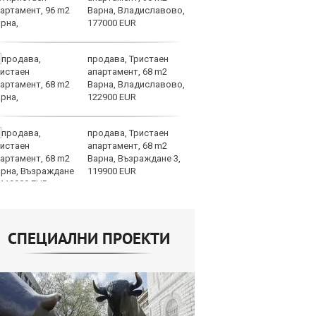
Варна, Владиславово,
ск
177000 EUR
продава, Тристаен
Др
апартамент, 68 m2
д
Варна, Владиславово,
г
122900 EUR
Б
продава, Тристаен
По
апартамент, 68 m2
ка
Варна, Възраждане 3,
п
119900 EUR
п
облигации
СПЕЦИАЛНИ ПРОЕКТИ