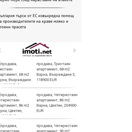
ългария търси от ЕС извънредна помощ
а производителите на краве мляко и
гоени прасета
продава, Тристаен
И
апартамент, 68 m2
ин
Варна, Възраждане 3,
с 
118900 EUR
те
продава, Четиристаен
Ту
апартамент, 86 m2
дв
Варна, Цветен, 204900
къ
EUR
в
продава, Четиристаен
За
апартамент, 96 m2
мо