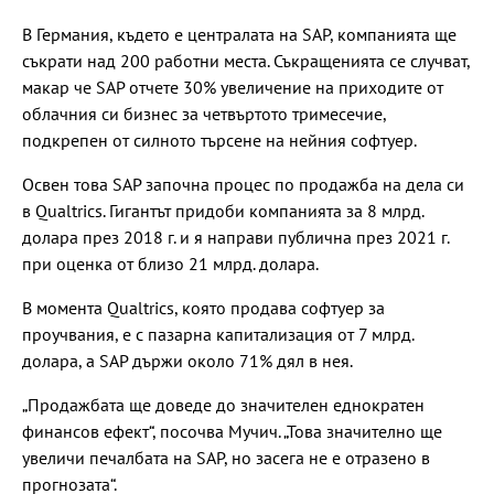
В Германия, където е централата на SAP, компанията ще
съкрати над 200 работни места. Съкращенията се случват,
макар че SAP отчете 30% увеличение на приходите от
облачния си бизнес за четвъртото тримесечие,
подкрепен от силното търсене на нейния софтуер.
Освен това SAP започна процес по продажба на дела си
в Qualtrics. Гигантът придоби компанията за 8 млрд.
долара през 2018 г. и я направи публична през 2021 г.
при оценка от близо 21 млрд. долара.
В момента Qualtrics, която продава софтуер за
проучвания, е с пазарна капитализация от 7 млрд.
долара, а SAP държи около 71% дял в нея.
„Продажбата ще доведе до значителен еднократен
финансов ефект“, посочва Мучич. „Това значително ще
увеличи печалбата на SAP, но засега не е отразено в
прогнозата“.