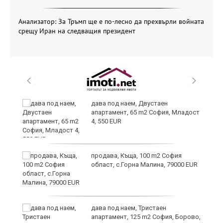
Анализатор: За Тръмп ще е по-лесно да прехвърли войната
срещу Иран на следващия президент
и
дава под наем, Двустаен
апартамент, 65 m2 София, Младост
4, 550 EUR
и
продава, Къща, 100 m2 София
област, с.Горна Малина, 79000 EUR
дава под наем, Тристаен
апартамент, 125 m2 София, Борово,