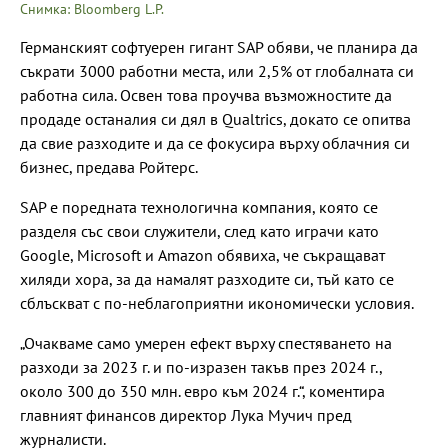
Снимка: Bloomberg L.P.
Германският софтуерен гигант SAP обяви, че планира да
съкрати 3000 работни места, или 2,5% от глобалната си
работна сила. Освен това проучва възможностите да
продаде останалия си дял в Qualtrics, докато се опитва
да свие разходите и да се фокусира върху облачния си
бизнес, предава Ройтерс.
SAP е поредната технологична компания, която се
разделя със свои служители, след като играчи като
Google, Microsoft и Amazon обявиха, че съкращават
хиляди хора, за да намалят разходите си, тъй като се
сблъскват с по-неблагоприятни икономически условия.
„Очакваме само умерен ефект върху спестяването на
разходи за 2023 г. и по-изразен такъв през 2024 г.,
около 300 до 350 млн. евро към 2024 г.“, коментира
главният финансов директор Лука Мучич пред
журналисти.