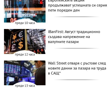
Европейските акции
продължават успешната си серия
пети пореден ден
преди 10 часа
iBanFirst: Август традиционно
създава напрежение на
валутните пазари
преди 12 часа
Wall Street отваря с ръстове след
новите данни за пазара на труда
в САЩ*
преди 13 часа