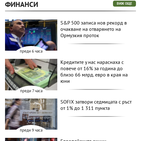
ФИНАНСИ
ВИЖ ОЩЕ
S&P 500 записа нов рекорд в
очакване на отварянето на
Ормузкия проток
преди 6 часа
Кредитите у нас нараснаха с
повече от 16% за година до
близо 66 млрд. евро в края на
юни
преди 7 часа
SOFIX затвори седмицата с ръст
от 1% до 1 311 пункта
преди 9 часа