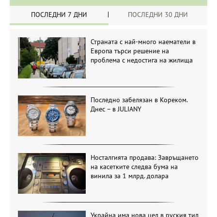
ПОСЛЕДНИ 7 ДНИ
ПОСЛЕДНИ 30 ДНИ
Страната с най-много наематели в
Европа търси решение на
проблема с недостига на жилища
Последно забелязан в Кореком.
Днес – в JULIANY
Носталгията продава: Завръщането
на касетките следва бума на
винила за 1 млрд. долара
Украйна има нова цел в руския тил