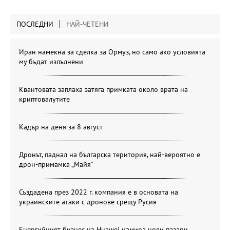
ПОСЛЕДНИ
НАЙ-ЧЕТЕНИ
Иран намекна за сделка за Ормуз, но само ако условията
му бъдат изпълнени
Квантовата заплаха затяга примката около врата на
криптовалутите
Кадър на деня за 8 август
Дронът, паднал на българска територия, най-вероятно е
дрон-примамка „Майя“
Създадена през 2022 г. компания е в основата на
украинските атаки с дронове срещу Русия
Енергийният бизнес на Huawei намира нови пазари