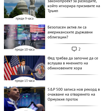
законопроект за разходите,
който игнорира призивите на
Тръмп
преди 9 часа
Безопасен актив ли са
американските държавни
облигации?
2
преди 10 часа
Фед трябва да започне да се
вслушва в мнението на
обикновените хора
преди 13 часа
S&P 500 записа нов рекорд в
очакване на отварянето на
Ормузкия проток