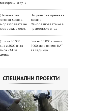
92
Национална мрежа за
пр
децата:
ап
Саморазправата не е
Пл
правосъдие след
12
учая с „ловци на педофили“
Близо 30 000 фиша и
пр
3000 акта написа КАТ
ап
за седмица
Пл
17
СПЕЦИАЛНИ ПРОЕКТИ