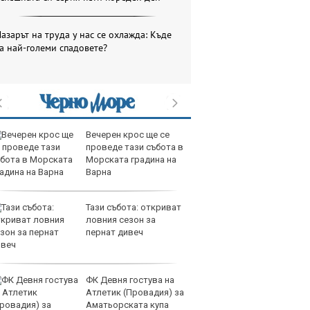
азарът на труда у нас се охлажда: Къде
а най-големи спадовете?
Вечерен крос ще се
пр
проведе тази събота в
П
Морската градина на
с.
Варна
17
Тази събота: откриват
пр
ловния сезон за
ап
пернат дивеч
Пл
13
ФК Девня гостува на
пр
Атлетик (Провадия) за
ап
Аматьорската купа
П