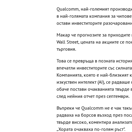
Qualcomm, най-големият производит
в най-голямата компания за чипове
остави инвеститорите разочаровани
Макар че прогнозите за приходите 
Wall Street, цената на акциите се 
търговия.
Това се превръща в позната история
впечатли инвеститорите със силната
Компанията, която е най-близкият 
изкуствен интелект (AI), се радваше
обаче постави очакванията твърде в
след нейния отчет през септември.
Въпреки че Qualcomm не е чак такъв
радваха на борсов възход през пос
твърде високо, коментира анализатор
„Хората очакваха по-голям ръст“.