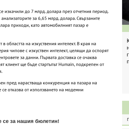
е изкачили до 7 млрд. долара през отчетния период.
 анализаторите за 6,65 млрд. долара. Свързаните
олара приходи, като автомобилният пазар е
в областта на изкуствения интелект. В края на
рия чипове с изкуствен интелект, целящи да оспорят
ентровете за данни. Първата доставка се очаква
ят клиент ще бъде стартъпът Humain, подкрепен от
я.
вен пред нарастваща конкуренция на пазара на
e се отказва от използването на модемни