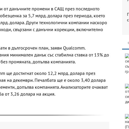
 и от данъчните промени в САЩ през последното
П
обезценка за 5,7 млрд. долара през периода, което
с
 млрд. долара. Други технологични компании наскоро
зходи, свързани с данъчни корекции, включително
лати в дългосрочен план, заяви Qualcomm.
ния минимален данък със стабилна ставка от 13% до
 без промяната, допълва компанията.
m ще достигнат около 12,2 млрд. долара през
ая на декември. Печалбата ще е около 3,40 долара
лементи, допълва компанията. Анализаторите очакват
а от 3,26 долара на акция.