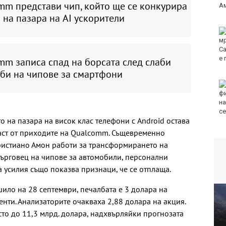
mm представи чип, който ще се конкурира
a на пазара на AI ускорители
mm записа спад на борсата след слаби
сл
би на чипове за смартфони
о на пазара на висок клас телефони с Android остава
част от приходите на Qualcomm. Същевременно
ристиано Амон работи за трансформирането на
ърговец на чипове за автомобили, персонални
а усилия също показва признаци, че се отплаща.
шило на 28 септември, печалбата е 3 долара на
енти. Анализаторите очакваха 2,88 долара на акция.
сто до 11,3 млрд. долара, надхвърляйки прогнозата