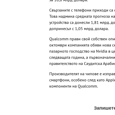
Свързаните с телефони приходи са с
Това надмина средната прогноза на
устройства са донесли 1,81 млрд. д
допринесъл с 1,05 млрд. долара.
Qualcomm прави свой собствен опит 
октомври компанията обяви нова се
пазарното господство на Nvidia в ц
следващата година, а първоначални
правителството на Саудитска Араби
Производителят на чипове е изпра
смартфони, особено след като Appl
компоненти на Qualcomm.