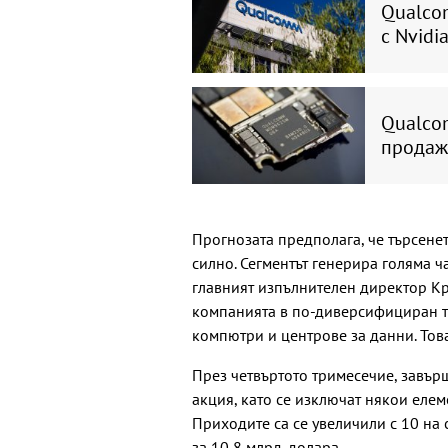
Qualco
с Nvidi
Qualco
продаж
Прогнозата предполага, че търсенет
силно. Сегментът генерира голяма 
главният изпълнителен директор К
компанията в по-диверсифициран т
компютри и центрове за данни. Тов
През четвъртото тримесечие, завър
акция, като се изключат някои елем
Приходите са се увеличили с 10 на 
за 10,8 млрд. долара.