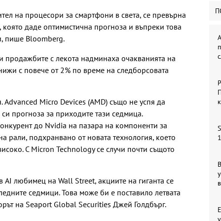
П
ел на процесори за смартфони в света, се превърна
, която даде оптимистична прогноза и въпреки това
А
, пише Bloomberg.
и продажбите с лекота надминаха очакванията на
понижи с повече от 2% по време на следборсовата
Р
П
. Advanced Micro Devices (AMD) също не успя да
 си прогноза за приходите тази седмица.
конкурент до Nvidia на пазара на компоненти за
S
 на рали, подхранвано от новата технология, което
1
исоко. С Micron Technology се случи почти същото
В
у
 AI любимец на Wall Street, акциите на гиганта се
ледните седмици. Това може би е поставило летвата
ът на Seaport Global Securities Джей Голдбърг.
у