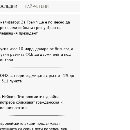
ОСЛЕДНИ
НАЙ-ЧЕТЕНИ
нализатор: За Тръмп ще е по-лесно да
прехвърли войната срещу Иран на
следващия президент
усия иззе 10 млрд. долара от бизнеса, а
утин разчита ФСБ да държи елита под
контрол
OFIX затвори седмицата с ръст от 1% до
 311 пункта
. Нейков: Технологиите с двойна
потреба сближават гражданския и
военния сектор
Европейските акции продължават
спешната си серия пети пореден ден