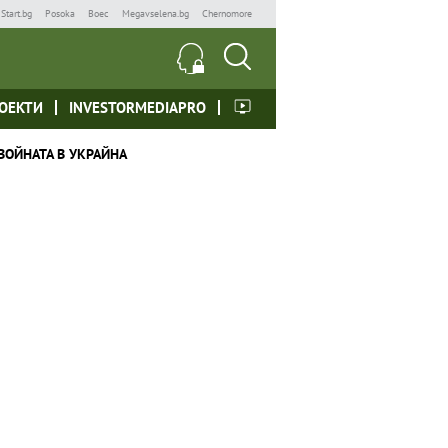
Start.bg
Posoka
Boec
Megavselena.bg
Chernomore
ОЕКТИ
INVESTORMEDIAPRO
ВОЙНАТА В УКРАЙНА