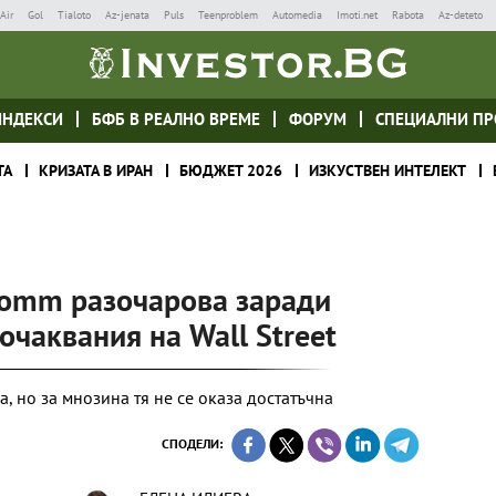
Air
Gol
Tialoto
Az-jenata
Puls
Teenproblem
Automedia
Imoti.net
Rabota
Az-deteto
ИНДЕКСИ
БФБ В РЕАЛНО ВРЕМЕ
ФОРУМ
СПЕЦИАЛНИ ПР
ТА
КРИЗАТА В ИРАН
БЮДЖЕТ 2026
ИЗКУСТВЕН ИНТЕЛЕКТ
comm разочарова заради
очаквания на Wall Street
 но за мнозина тя не се оказа достатъчна
СПОДЕЛИ: