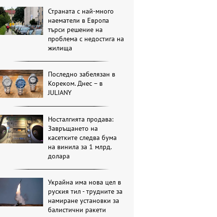
Страната с най-много
наематели в Европа
търси решение на
проблема с недостига на
жилища
Последно забелязан в
Кореком. Днес – в
JULIANY
Носталгията продава:
Завръщането на
касетките следва бума
на винила за 1 млрд.
долара
Украйна има нова цел в
руския тил - трудните за
намиране установки за
балистични ракети