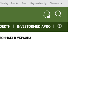
Start.bg
Posoka
Boec
Megavselena.bg
Chernomore
ОЕКТИ
INVESTORMEDIAPRO
ВОЙНАТА В УКРАЙНА