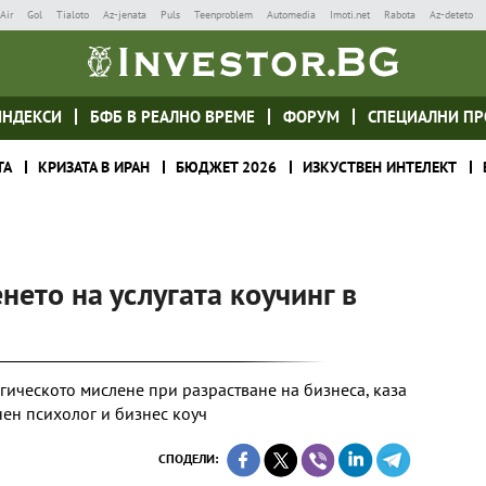
Air
Gol
Tialoto
Az-jenata
Puls
Teenproblem
Automedia
Imoti.net
Rabota
Az-deteto
ИНДЕКСИ
БФБ В РЕАЛНО ВРЕМЕ
ФОРУМ
СПЕЦИАЛНИ ПР
ТА
КРИЗАТА В ИРАН
БЮДЖЕТ 2026
ИЗКУСТВЕН ИНТЕЛЕКТ
нето на услугата коучинг в
егическото мислене при разрастване на бизнеса, каза
ен психолог и бизнес коуч
СПОДЕЛИ: