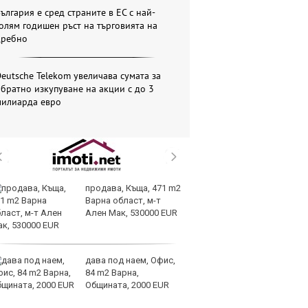
ългария е сред страните в ЕС с най-
олям годишен ръст на търговията на
дребно
eutsche Telekom увеличава сумата за
братно изкупуване на акции с до 3
милиарда евро
продава, Къща, 471 m2
Ев
Варна област, м-т
р
Ален Мак, 530000 EUR
о
по
капитала
дава под наем, Офис,
Мо
84 m2 Варна,
п
Общината, 2000 EUR
си
ки