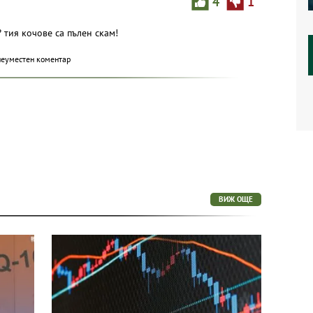
4
1
? тия кочове са пълен скам!
неуместен коментар
ВИЖ ОЩЕ