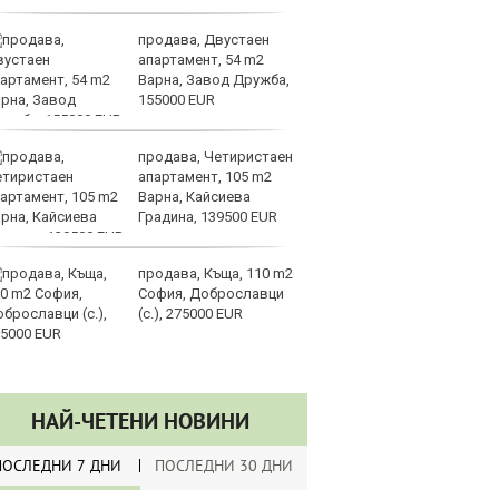
продава, Двустаен
Па
апартамент, 54 m2
„
Варна, Завод Дружба,
с
155000 EUR
продава, Четиристаен
Sp
апартамент, 105 m2
ри
Варна, Кайсиева
си
Градина, 139500 EUR
те
продава, Къща, 110 m2
Go
София, Доброславци
р
(с.), 275000 EUR
Ка
на
си
НАЙ-ЧЕТЕНИ НОВИНИ
ПОСЛЕДНИ 7 ДНИ
ПОСЛЕДНИ 30 ДНИ