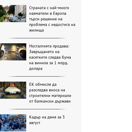
Страната с най-много
наематели в Европа
търси решение на
проблема с недостига на
жилища
Носталгията продава:
Завръщането на
касетките следва бума
на винила за 1 млрд.
долара
ЕК обмисля да
разследва вноса на
строителни материали
от балкански държави
Кадър на деня за 3
август