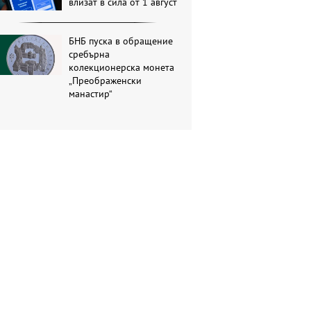
влизат в сила от 1 август
БНБ пуска в обращение
сребърна
колекционерска монета
„Преображенски
манастир“