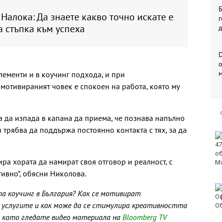
Б
Налока: Да знаете какво точно искате е
г
 стъпка към успеха
D
о
елементи и в коучинг подхода, и при
 мотивираният човек е спокоен на работа, която му
 да изпада в капана да приема, че познава напълно
и трябва да поддържа постоянно контакта с тях, за да
Спартак обяви
продажбата на свой
футболист в елита на
ира хората да намират своя отговор и реалност, с
Катар
ивно“, обясни Николова.
Стотици трудови
та коучинг в България? Как се мотивират
инциденти у нас са
ч услугите и как може да се стимулира креативността
свързани с работата в
жегите
, като гледате видео материала на
Bloomberg TV