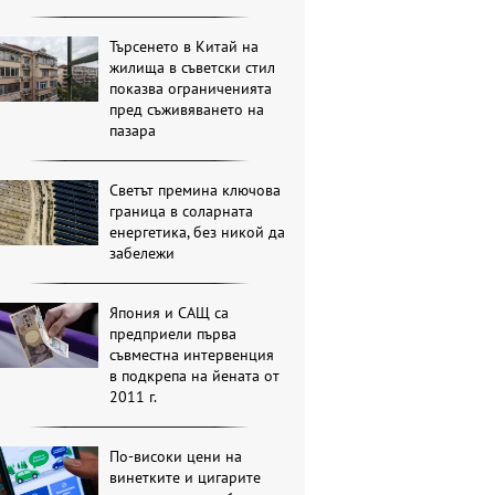
Търсенето в Китай на
жилища в съветски стил
показва ограниченията
пред съживяването на
пазара
Светът премина ключова
граница в соларната
енергетика, без никой да
забележи
Япония и САЩ са
предприели първа
съвместна интервенция
в подкрепа на йената от
2011 г.
По-високи цени на
винетките и цигарите