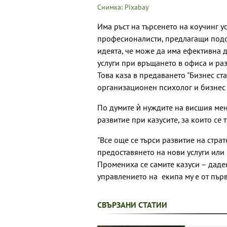
Снимка: Pixabay
Има ръст на търсенето на коучинг у
професионалисти, предлагащи подо
идеята, че може да има ефективна 
услуги при връщането в офиса и ра
Това каза в предаването "Бизнес ст
организационен психолог и бизнес 
По думите ѝ нуждите на висшия ме
развитие при казусите, за които се т
"Все още се търси развитие на стра
предоставянето на нови услуги или
Промениха се самите казуси – даде
управлението на екипа му е от първ
СВЪРЗАНИ СТАТИИ