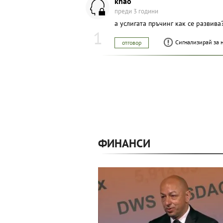
khao
преди 3 години
а услигата пръчинг как се развива
1
Сигнализирай за 
отговор
ФИНАНСИ