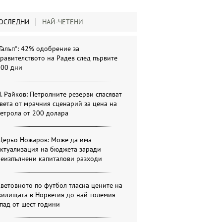
ОСЛЕДНИ
НАЙ-ЧЕТЕНИ
Галъп“: 42% одобрение за
равителството на Радев след първите
100 дни
. Райков: Петролните резерви спасяват
вета от мрачния сценарий за цена на
етрола от 200 долара
Щерьо Ножаров: Може да има
актуализация на бюджета заради
неизпълнени капиталови разходи
ветовното по футбол тласна цените на
жилищата в Норвегия до най-големия
пад от шест години