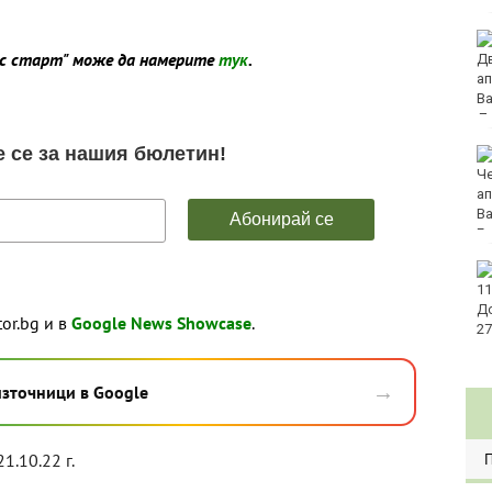
Глобиха мъж за
ес старт" може да намерите
тук
.
хулигански прояви на
плажа във Варна
Изплащат пенсиите от
утре
Интерактивна карта
дава бърз достъп до
водните бази по
tor.bg и в
Google News Showcase
.
Черноморието
→
източници в Google
21.10.22 г.