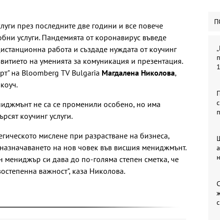
П
слуги през последните две години и все повече
бни услуги. Пандемията от коронавирус въведе
„
дистанционна работа и създаде нуждата от коучинг
п
звитието на уменията за комуникация и презентация.
арт" на Bloomberg TV Bulgaria
Магдалена Николова
,
коуч.
П
с
ниджмънт не са се променили особено, но има
п
ърсят коучинг услуги.
тегическото мислене при разрастване на бизнеса,
 назначаването на нов човек във висшия мениджмънт.
н мениджър си дава до по-голяма степен сметка, че
остепенна важност", каза Николова.
С
с