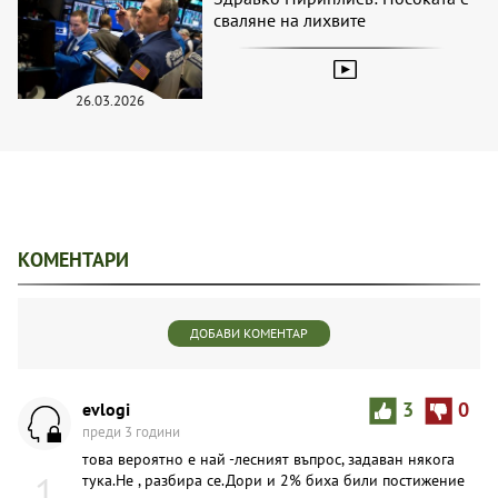
сваляне на лихвите
26.03.2026
КОМЕНТАРИ
ДОБАВИ КОМЕНТАР
evlogi
3
0
преди 3 години
това вероятно е най -лесният въпрос, задаван някога
1
тука.Не , разбира се.Дори и 2% биха били постижение