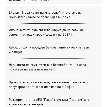
Експерт: Идва краят на многослойните опаковки,
мономатериалите се превръщат в норма
Икономистите очакват Швейцария да не повиши
основните лихви преди средата на 2027 г.
Revolut получи пореден банков лиценз - този път във
Франция
Наемането на служители във Великобритания дава
признаци на възстановяване
Проектите със смесено предназначение стават все по-
популярни при търговските площи в София
Разширението на АЕЦ "Пакш" с руската "Росатом" смути
новата власт в Унгария