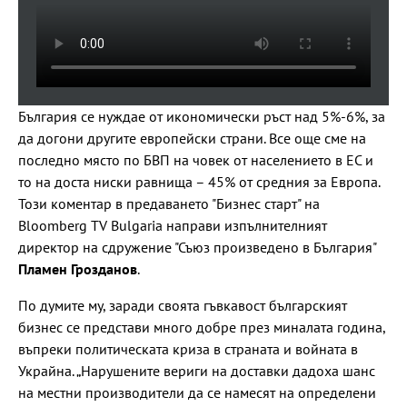
България се нуждае от икономически ръст над 5%-6%, за
да догони другите европейски страни. Все още сме на
последно място по БВП на човек от населението в ЕС и
то на доста ниски равнища – 45% от средния за Европа.
Този коментар в предаването "Бизнес старт" на
Bloomberg TV Bulgaria направи изпълнителният
директор на сдружение "Съюз произведено в България"
Пламен Грозданов
.
По думите му, заради своята гъвкавост българският
бизнес се представи много добре през миналата година,
въпреки политическата криза в страната и войната в
Украйна. „Нарушените вериги на доставки дадоха шанс
на местни производители да се намесят на определени