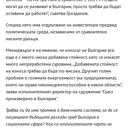
могат да се развиват в България, просто трябва да бъдат
оставени да работят“, съветва Грозданов.
Според него има отдръпване на инвеститори предвид
политическата среда, независимо от сравнително
ниските данъци.
Мениджърът е на мнение, че износът на България все
още е с много ниска добавена стойност, като се изнасят
много непреработени суровини. „Добавената стойност
на износа трябва да бъде по-висока. Другият голям
проблем е голямата енергоемкост (на предприятията),
която ни прави неконкурентоспособни в някои области“,
заяви изпълнителният директор на сдружение "Съюз
произведено в България".
Трябва ли да има промяна в данъчната система, за да се
посрещнат бъдещите разходи пред България в
социалната сфера? Кои са отличителните черти на