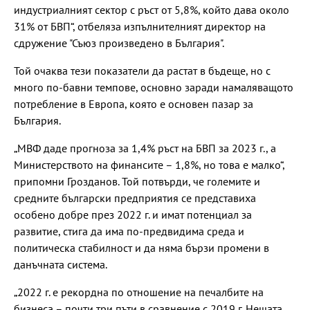
индустриалният сектор с ръст от 5,8%, който дава около
31% от БВП“, отбеляза изпълнителният директор на
сдружение "Съюз произведено в България".
Той очаква тези показатели да растат в бъдеще, но с
много по-бавни темпове, основно заради намаляващото
потребление в Европа, която е основен пазар за
България.
„МВФ даде прогноза за 1,4% ръст на БВП за 2023 г., а
Министерството на финансите – 1,8%, но това е малко“,
припомни Грозданов. Той потвърди, че големите и
средните български предприятия се представиха
особено добре през 2022 г. и имат потенциал за
развитие, стига да има по-предвидима среда и
политическа стабилност и да няма бързи промени в
данъчната система.
„2022 г. е рекордна по отношение на печалбите на
бизнеса – почти три пъти в сравнение с 2019 г. Нещата