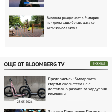
Високата раждаемост в България
прикрива задълбочаващата се
демографска криза
ОЩЕ ОТ BLOOMBERG TV
ВИЖ ОЩЕ
Предприемач: Българската
стартъп екосистема не е
достатъчно развита за хардуерни
компании
25.05.2026
Здравко Пиринлиев: Посоката е