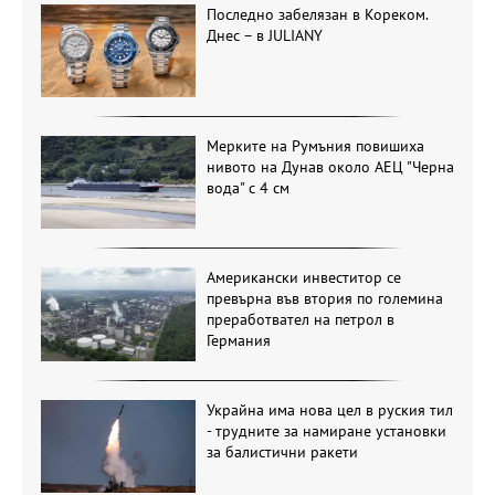
Последно забелязан в Кореком.
Днес – в JULIANY
Мерките на Румъния повишиха
нивото на Дунав около АЕЦ "Черна
вода" с 4 см
Американски инвеститор се
превърна във втория по големина
преработвател на петрол в
Германия
Украйна има нова цел в руския тил
- трудните за намиране установки
за балистични ракети