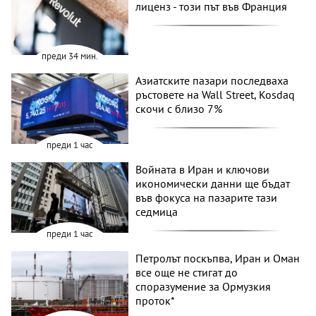
лиценз - този път във Франция
преди 34 мин.
Азиатските пазари последваха
ръстовете на Wall Street, Kosdaq
скочи с близо 7%
преди 1 час
Войната в Иран и ключови
икономически данни ще бъдат
във фокуса на пазарите тази
седмица
преди 1 час
Петролът поскъпва, Иран и Оман
все още не стигат до
споразумение за Ормузкия
проток*