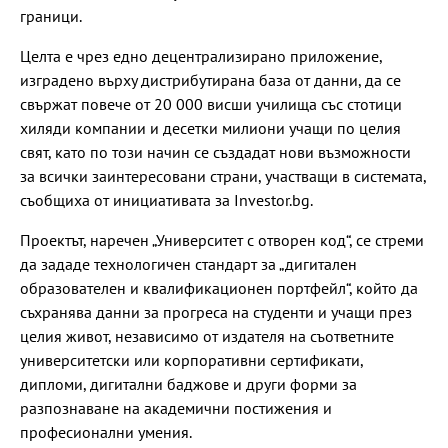
граници.
Целта е чрез едно децентрализирано приложение,
изградено върху дистрибутирана база от данни, да се
свържат повече от 20 000 висши училища със стотици
хиляди компании и десетки милиони учащи по целия
свят, като по този начин се създадат нови възможности
за всички заинтересовани страни, участващи в системата,
съобщиха от инициативата за Investor.bg.
Проектът, наречен „Университет с отворен код“, се стреми
да зададе технологичен стандарт за „дигитален
образователен и квалификационен портфейл“, който да
съхранява данни за прогреса на студенти и учащи през
целия живот, независимо от издателя на съответните
университетски или корпоративни сертификати,
дипломи, дигитални баджове и други форми за
разпознаване на академични постижения и
професионални умения.