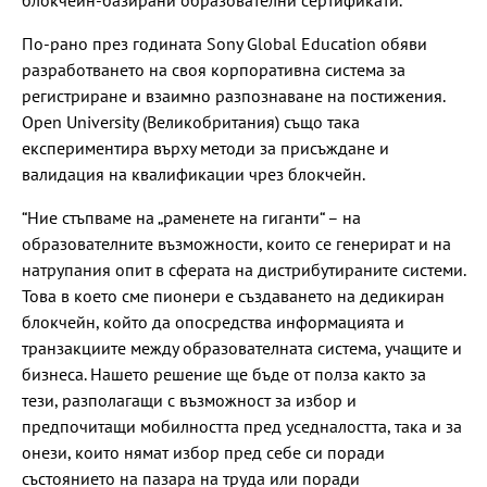
По-рано през годината Sony Global Education обяви
разработването на своя корпоративна система за
регистриране и взаимно разпознаване на постижения.
Open University (Великобритания) също така
експериментира върху методи за присъждане и
валидация на квалификации чрез блокчейн.
“Ние стъпваме на „раменете на гиганти“ – на
образователните възможности, които се генерират и на
натрупания опит в сферата на дистрибутираните системи.
Това в което сме пионери е създаването на дедикиран
блокчейн, който да опосредства информацията и
транзакциите между образователната система, учащите и
бизнеса. Нашето решение ще бъде от полза както за
тези, разполагащи с възможност за избор и
предпочитащи мобилността пред уседналостта, така и за
онези, които нямат избор пред себе си поради
състоянието на пазара на труда или поради