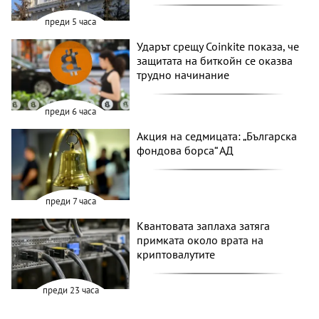
преди 5 часа
Ударът срещу Coinkite показа, че
защитата на биткойн се оказва
трудно начинание
преди 6 часа
Акция на седмицата: „Българска
фондова борса“ АД
преди 7 часа
Квантовата заплаха затяга
примката около врата на
криптовалутите
преди 23 часа