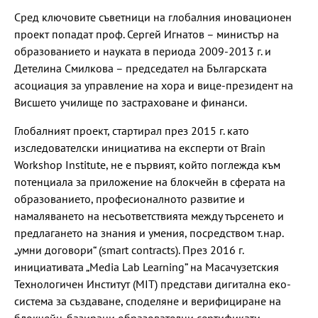
Сред ключовите съветници на глобалния иновационен
проект попадат проф. Сергей Игнатов – министър на
образованието и науката в периода 2009-2013 г. и
Детелина Смилкова – председател на Българската
асоциация за управление на хора и вице-президент на
Висшето училище по застраховане и финанси.
Глобалният проект, стартирал през 2015 г. като
изследователски инициатива на експерти от Brain
Workshop Institute, не е първият, който поглежда към
потенциала за приложение на блокчейн в сферата на
образованието, професионалното развитие и
намаляването на несъответствията между търсенето и
предлагането на знания и умения, посредством т.нар.
„умни договори“ (smart contracts). През 2016 г.
инициативата „Media Lab Learning” на Масачузетския
Технологичен Институт (MIT) представи дигитална еко-
система за създаване, споделяне и верифициране на
блокчейн-базирани образователни сертификати.