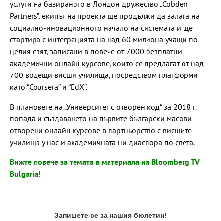
услуги на базираното в Лондон дружество „Cobden
Partners”, екипът на проекта ще продължи да залага на
социално-иновационното начало на системата и ще
стартира с интеграцията на над 60 милиона учащи по
целия свят, записани в повече от 7000 безплатни
академични онлайн курсове, които се предлагат от над
700 водещи висши училища, посредством платформи
като “Coursera” и “EdX”.
В плановете на „Университет с отворен код“ за 2018 г.
попада и създаването на първите български масови
отворени онлайн курсове в партньорство с висшите
училища у нас и академичната ни диаспора по света.
Вижте повече за темата в материала на Bloomberg TV
Bulgaria!