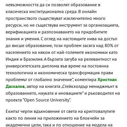
невъзможността да си позволят образование в
класическа институционална среда. В онлайн
пространството съществуват изключително много
ресурси, но не съществува инструмент за организацията,
верификацията и разпознаването на придобитите
знания и умения. С оглед на настоящите нива на достъп
до висше образование, този проблем засяга над 80% от
населението на някои от най-големите икономики като
Индия и Бразилия. А бързата загуба на релевантност на
университетската диплома във време на постоянна
технологична и икономическа трансформация прави
проблемът от глобално значение”, коментира
Христиан
Даскалов
, автор на книгата „Стейкхолдър мениджмънт в
образованието, науката и иновациите“ и ръководител на
проекта “Open Source University”.
Екипът черпи вдъхновение от света на криптовалутите
както по линия на приложението на блокчейн за
академични цели, така и по отношение на модела на