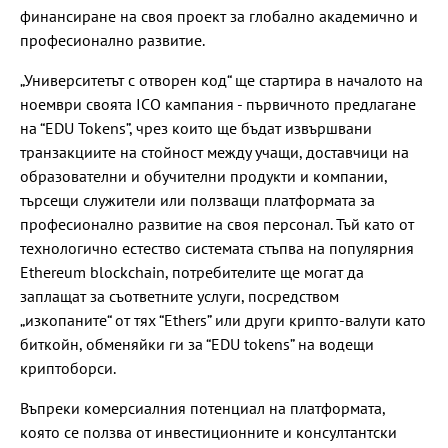
финансиране на своя проект за глобално академично и
професионално развитие.
„Университетът с отворен код“ ще стартира в началото на
ноември своята ICO кампания - първичното предлагане
на “EDU Tokens”, чрез които ще бъдат извършвани
транзакциите на стойност между учащи, доставчици на
образователни и обучителни продукти и компании,
търсещи служители или ползващи платформата за
професионално развитие на своя персонал. Тъй като от
технологично естество системата стъпва на популярния
Еthereum blockchain, потребителите ще могат да
заплащат за съответните услуги, посредством
„изкопаните“ от тях “Еthers” или други крипто-валути като
биткойн, обменяйки ги за “ЕDU tokens” на водещи
криптоборси.
Въпреки комерсиалния потенциал на платформата,
която се ползва от инвестиционните и консултантски