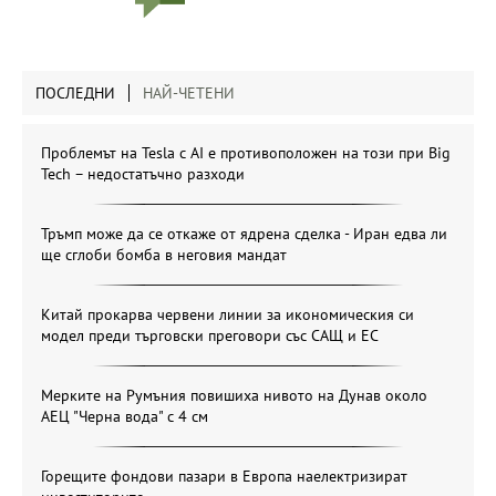
ПОСЛЕДНИ
НАЙ-ЧЕТЕНИ
Проблемът на Tesla с AI е противоположен на този при Big
Tech – недостатъчно разходи
Тръмп може да се откаже от ядрена сделка - Иран едва ли
ще сглоби бомба в неговия мандат
Китай прокарва червени линии за икономическия си
модел преди търговски преговори със САЩ и ЕС
Мерките на Румъния повишиха нивото на Дунав около
АЕЦ "Черна вода" с 4 см
Горещите фондови пазари в Европа наелектризират