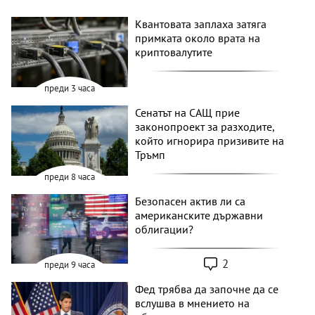
Квантовата заплаха затяга
примката около врата на
криптовалутите
преди 3 часа
Сенатът на САЩ прие
законопроект за разходите,
който игнорира призивите на
Тръмп
преди 8 часа
Безопасен актив ли са
американските държавни
облигации?
2
преди 9 часа
Фед трябва да започне да се
вслушва в мнението на