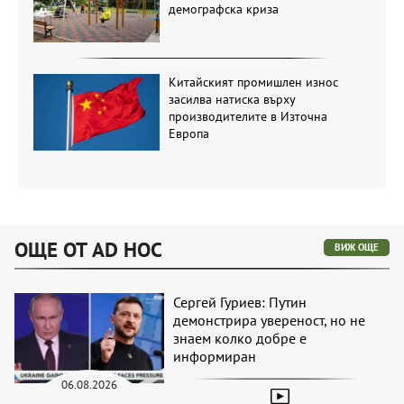
демографска криза
Китайският промишлен износ
засилва натиска върху
производителите в Източна
Европа
ОЩЕ ОТ AD HOC
ВИЖ ОЩЕ
Сергей Гуриев: Путин
демонстрира увереност, но не
знаем колко добре е
информиран
06.08.2026