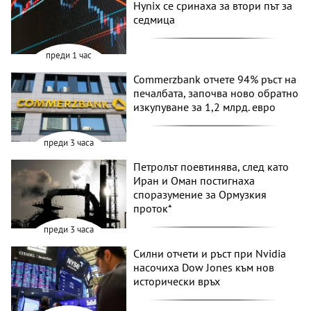
Hynix се сринаха за втори път за
седмица
преди 1 час
Commerzbank отчете 94% ръст на
печалбата, започва ново обратно
изкупуване за 1,2 млрд. евро
преди 3 часа
Петролът поевтинява, след като
Иран и Оман постигнаха
споразумение за Ормузкия
проток*
преди 3 часа
Силни отчети и ръст при Nvidia
насочиха Dow Jones към нов
исторически връх