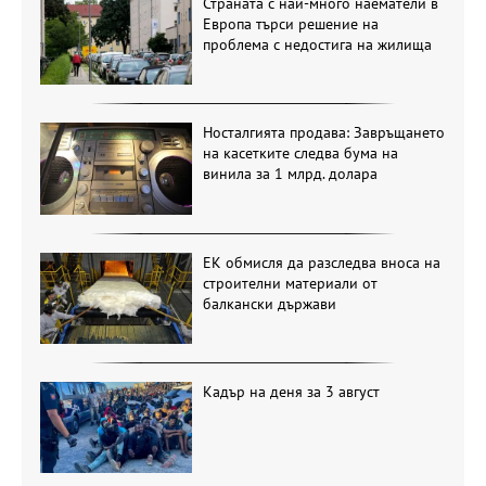
Страната с най-много наематели в
Европа търси решение на
проблема с недостига на жилища
Носталгията продава: Завръщането
на касетките следва бума на
винила за 1 млрд. долара
ЕК обмисля да разследва вноса на
строителни материали от
балкански държави
Кадър на деня за 3 август