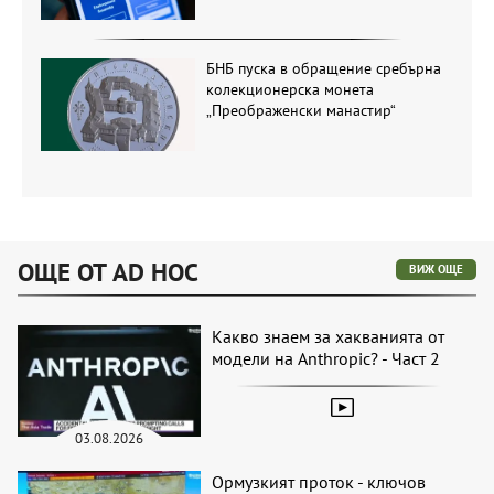
БНБ пуска в обращение сребърна
колекционерска монета
„Преображенски манастир“
ОЩЕ ОТ AD HOC
ВИЖ ОЩЕ
Какво знаем за хакванията от
модели на Anthropic? - Част 2
03.08.2026
Ормузкият проток - ключов