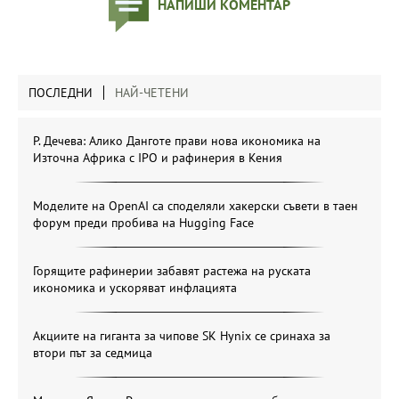
НАПИШИ КОМЕНТАР
ПОСЛЕДНИ
НАЙ-ЧЕТЕНИ
Р. Дечева: Алико Данготе прави нова икономика на
Източна Африка с IPO и рафинерия в Кения
Моделите на OpenAI са споделяли хакерски съвети в таен
форум преди пробива на Hugging Face
Горящите рафинерии забавят растежа на руската
икономика и ускоряват инфлацията
Акциите на гиганта за чипове SK Hynix се сринаха за
втори път за седмица