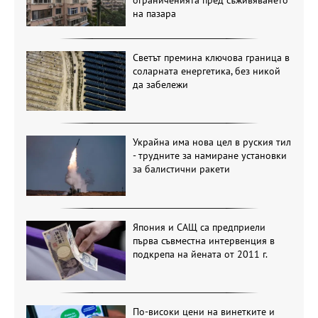
на пазара
Светът премина ключова граница в
соларната енергетика, без никой
да забележи
Украйна има нова цел в руския тил
- трудните за намиране установки
за балистични ракети
Япония и САЩ са предприели
първа съвместна интервенция в
подкрепа на йената от 2011 г.
По-високи цени на винетките и