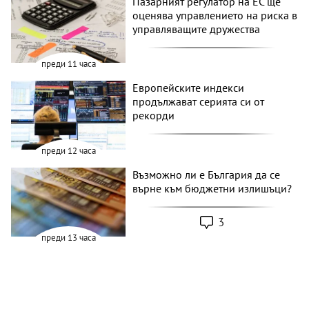
Пазарният регулатор на ЕС ще
оценява управлението на риска в
управляващите дружества
преди 11 часа
Европейските индекси
продължават серията си от
рекорди
преди 12 часа
Възможно ли е България да се
върне към бюджетни излишъци?
3
преди 13 часа