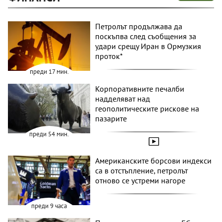
Петролът продължава да
поскъпва след съобщения за
удари срещу Иран в Ормузкия
проток*
преди 17 мин.
Корпоративните печалби
надделяват над
геополитическите рискове на
пазарите
преди 54 мин.
Американските борсови индекси
са в отстъпление, петролът
отново се устреми нагоре
преди 9 часа