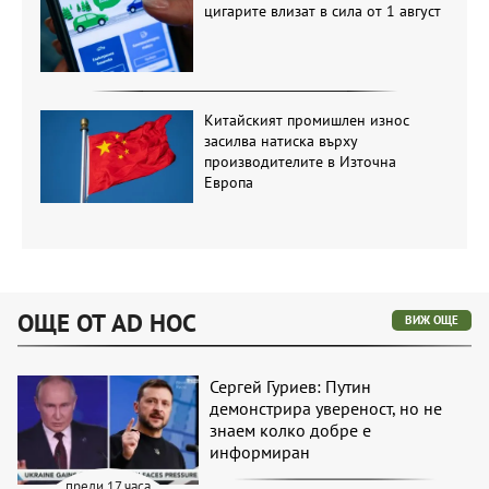
цигарите влизат в сила от 1 август
Китайският промишлен износ
засилва натиска върху
производителите в Източна
Европа
ОЩЕ ОТ AD HOC
ВИЖ ОЩЕ
Сергей Гуриев: Путин
демонстрира увереност, но не
знаем колко добре е
информиран
преди 17 часа