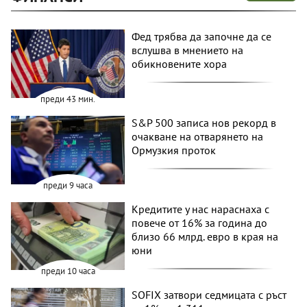
Фед трябва да започне да се
вслушва в мнението на
обикновените хора
преди 43 мин.
S&P 500 записа нов рекорд в
очакване на отварянето на
Ормузкия проток
преди 9 часа
Кредитите у нас нараснаха с
повече от 16% за година до
близо 66 млрд. евро в края на
юни
преди 10 часа
SOFIX затвори седмицата с ръст