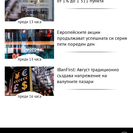
от 1% до 1 311 пункта
преди 13 часа
Европейските акции
продължават успешната си серия
пети пореден ден
преди 13 часа
iBanFirst: Август традиционно
създава напрежение на
валутните пазари
преди 16 часа