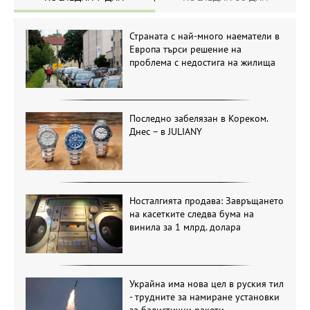
Страната с най-много наематели в
Европа търси решение на
проблема с недостига на жилища
Последно забелязан в Кореком.
Днес – в JULIANY
Носталгията продава: Завръщането
на касетките следва бума на
винила за 1 млрд. долара
Украйна има нова цел в руския тил
- трудните за намиране установки
за балистични ракети