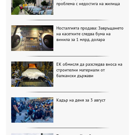
проблема с недостига на жилища
Носталгията продава: Завръщането
на касетките следва бума на
винила за 1 млрд. долара
ЕК обмисля да разследва вноса на
строителни материали от
балкански държави
Кадър на деня за 3 август