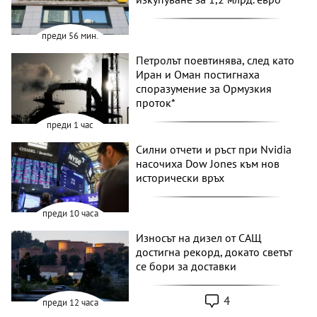
преди 56 мин.
Петролът поевтинява, след като
Иран и Оман постигнаха
споразумение за Ормузкия
проток*
преди 1 час
Силни отчети и ръст при Nvidia
насочиха Dow Jones към нов
исторически връх
преди 10 часа
Износът на дизел от САЩ
достигна рекорд, докато светът
се бори за доставки
4
преди 12 часа