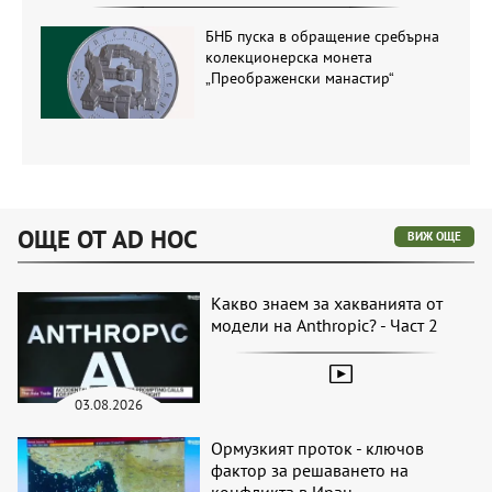
БНБ пуска в обращение сребърна
колекционерска монета
„Преображенски манастир“
ОЩЕ ОТ AD HOC
ВИЖ ОЩЕ
Какво знаем за хакванията от
модели на Anthropic? - Част 2
03.08.2026
Ормузкият проток - ключов
фактор за решаването на
конфликта в Иран