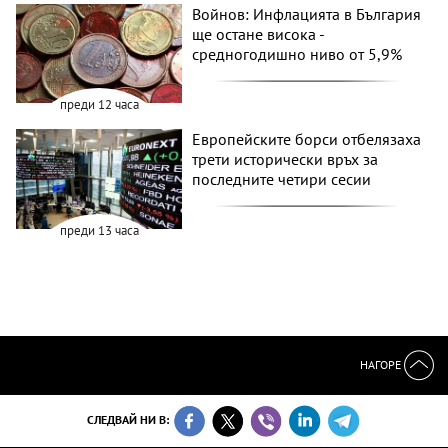
Войнов: Инфлацията в България
ще остане висока -
средногодишно ниво от 5,9%
преди 12 часа
Европейските борси отбелязаха
трети исторически връх за
последните четири сесии
преди 13 часа
НАГОРЕ
СЛЕДВАЙ НИ В: