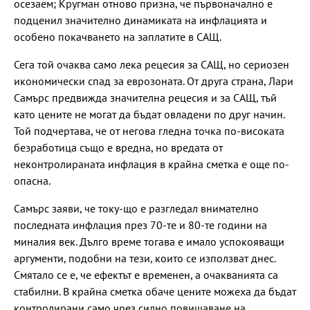
осезаем; Кругман отново призна, че първоначално е
подценил значително динамиката на инфлацията и
особено покачването на заплатите в САЩ.
Сега той очаква само лека рецесия за САЩ, но сериозен
икономически спад за еврозоната. От друга страна, Лари
Самърс предвижда значителна рецесия и за САЩ, тъй
като цените не могат да бъдат овладени по друг начин.
Той подчертава, че от негова гледна точка по-високата
безработица също е вредна, но вредата от
неконтролираната инфлация в крайна сметка е още по-
опасна.
Самърс заяви, че току-що е разгледал внимателно
последната инфлация през 70-те и 80-те години на
миналия век. Дълго време тогава е имало успокояващи
аргументи, подобни на тези, които се използват днес.
Смятало се е, че ефектът е временен, а очакванията са
стабилни. В крайна сметка обаче цените можеха да бъдат
контролирани само чрез силно повишаване на