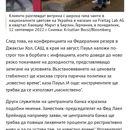
Клиенти разглеждат витрина с широка гама чанти в
националните цветове на Украйна в магазин на Freitag Lab AG
в квартал Хакешер Маркт в Берлин, Германия, в понеделник,
12 септември 2022 г. Снимка: Krisztian Bocsi/Bloomberg
След това, на конференцията на Федералния резерв в
Джаксън Хол, САЩ, в края на август, Пауъл наложи по-
строг тон в борбата с инфлацията, което доведе до ново
рязко покачване на доходността, представляващо
затягане на условията. Възстановяването на ценовата
стабилност ще изисква строга парична политика за
„известно време", каза Пауъл. И още: инструментите ще
трябва да се използват „насилствено".
Други служители на централната банка изразиха
подобни мнения. Заместник-председателят на Фед Лаел
Брейнард например заяви, че централната банка ще
трябва да повиши лихвените проценти до рестриктивно
ниво и да ги остави там „за известно време". Управителят