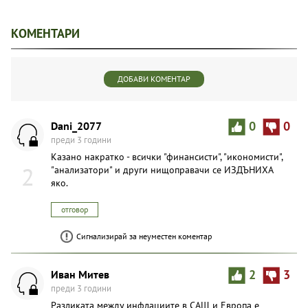
КОМЕНТАРИ
ДОБАВИ КОМЕНТАР
Dani_2077
0
0
преди 3 години
Казано накратко - всички "финансисти", "икономисти",
2
"анализатори" и други нищоправачи се ИЗДЪНИХА
яко.
отговор
Сигнализирай за неуместен коментар
Иван Митев
2
3
преди 3 години
Разликата между инфлациите в САЩ и Европа е