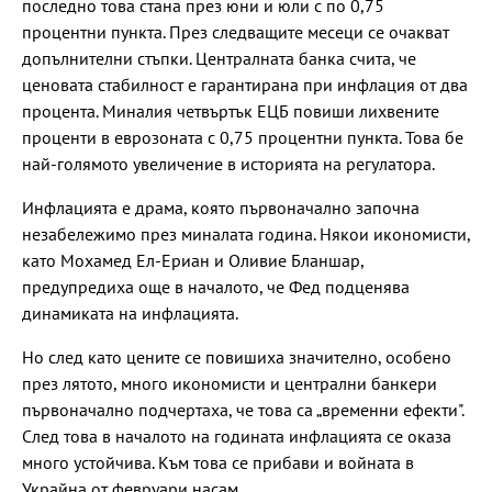
последно това стана през юни и юли с по 0,75
процентни пункта. През следващите месеци се очакват
допълнителни стъпки. Централната банка счита, че
ценовата стабилност е гарантирана при инфлация от два
процента. Миналия четвъртък ЕЦБ повиши лихвените
проценти в еврозоната с 0,75 процентни пункта. Това бе
най-голямото увеличение в историята на регулатора.
Инфлацията е драма, която първоначално започна
незабележимо през миналата година. Някои икономисти,
като Мохамед Ел-Ериан и Оливие Бланшар,
предупредиха още в началото, че Фед подценява
динамиката на инфлацията.
Но след като цените се повишиха значително, особено
през лятото, много икономисти и централни банкери
първоначално подчертаха, че това са „временни ефекти".
След това в началото на годината инфлацията се оказа
много устойчива. Към това се прибави и войната в
Украйна от февруари насам.