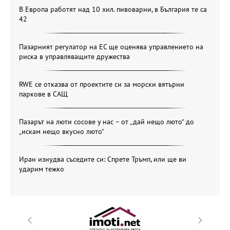
В Европа работят над 10 хил. пивоварни, в България те са
42
Пазарният регулатор на ЕС ще оценява управлението на
риска в управляващите дружества
RWE се отказва от проектите си за морски вятърни
паркове в САЩ
Пазарът на люти сосове у нас – от „дай нещо люто“ до
„искам нещо вкусно люто“
Иран изнудва съседите си: Спрете Тръмп, или ще ви
ударим тежко