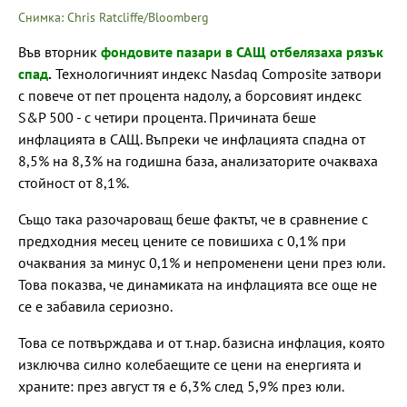
Снимка: Chris Ratcliffe/Bloomberg
Във вторник
фондовите пазари в САЩ отбелязаха рязък
спад
.
Технологичният индекс Nasdaq Composite затвори
с повече от пет процента надолу, а борсовият индекс
S&P 500 - с четири процента. Причината беше
инфлацията в САЩ. Въпреки че инфлацията спадна от
8,5% на 8,3% на годишна база, анализаторите очакваха
стойност от 8,1%.
Също така разочароващ беше фактът, че в сравнение с
предходния месец цените се повишиха с 0,1% при
очаквания за минус 0,1% и непроменени цени през юли.
Това показва, че динамиката на инфлацията все още не
се е забавила сериозно.
Това се потвърждава и от т.нар. базисна инфлация, която
изключва силно колебаещите се цени на енергията и
храните: през август тя е 6,3% след 5,9% през юли.