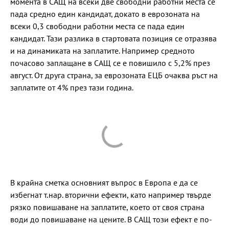
момента в САЩ на всеки две свободни работни места се
пада средно един кандидат, докато в еврозоната на
всеки 0,3 свободни работни места се пада един
кандидат. Тази разлика в стартовата позиция се отразява
и на динамиката на заплатите. Например средното
почасово заплащане в САЩ се е повишило с 5,2% през
август. От друга страна, за еврозоната ЕЦБ очаква ръст на
заплатите от 4% през тази година.
В крайна сметка основният въпрос в Европа е да се
избегнат т.нар. вторични ефекти, като например твърде
рязко повишаване на заплатите, което от своя страна
води до повишаване на цените. В САЩ този ефект е по-