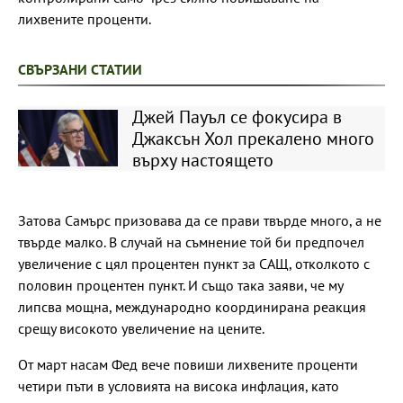
лихвените проценти.
СВЪРЗАНИ СТАТИИ
Джей Пауъл се фокусира в
Джаксън Хол прекалено много
върху настоящето
Затова Самърс призовава да се прави твърде много, а не
твърде малко. В случай на съмнение той би предпочел
увеличение с цял процентен пункт за САЩ, отколкото с
половин процентен пункт. И също така заяви, че му
липсва мощна, международно координирана реакция
срещу високото увеличение на цените.
От март насам Фед вече повиши лихвените проценти
четири пъти в условията на висока инфлация, като