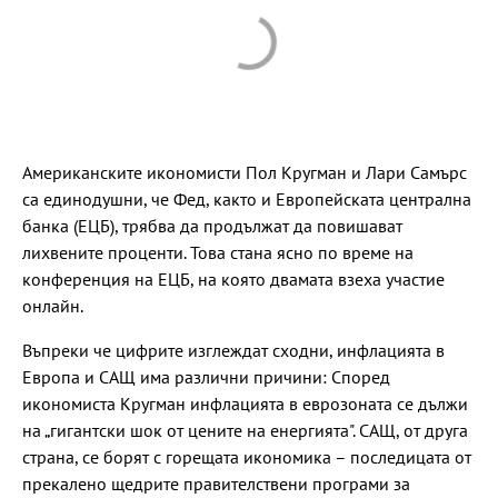
Американските икономисти Пол Кругман и Лари Самърс
са единодушни, че Фед, както и Европейската централна
банка (ЕЦБ), трябва да продължат да повишават
лихвените проценти. Това стана ясно по време на
конференция на ЕЦБ, на която двамата взеха участие
онлайн.
Въпреки че цифрите изглеждат сходни, инфлацията в
Европа и САЩ има различни причини: Според
икономиста Кругман инфлацията в еврозоната се дължи
на „гигантски шок от цените на енергията". САЩ, от друга
страна, се борят с горещата икономика – последицата от
прекалено щедрите правителствени програми за