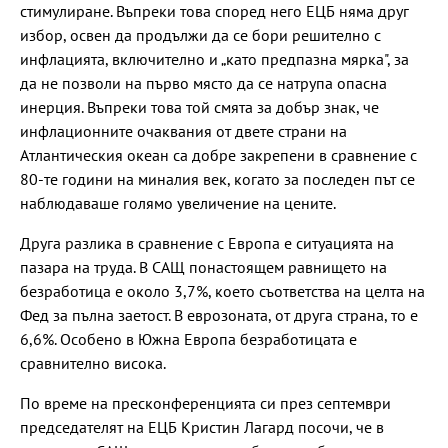
стимулиране. Въпреки това според него ЕЦБ няма друг
избор, освен да продължи да се бори решително с
инфлацията, включително и „като предпазна мярка", за
да не позволи на първо място да се натрупа опасна
инерция. Въпреки това той смята за добър знак, че
инфлационните очаквания от двете страни на
Атлантическия океан са добре закрепени в сравнение с
80-те години на миналия век, когато за последен път се
наблюдаваше голямо увеличение на цените.
Друга разлика в сравнение с Европа е ситуацията на
пазара на труда. В САЩ понастоящем равнището на
безработица е около 3,7%, което съответства на целта на
Фед за пълна заетост. В еврозоната, от друга страна, то е
6,6%. Особено в Южна Европа безработицата е
сравнително висока.
По време на пресконференцията си през септември
председателят на ЕЦБ Кристин Лагард посочи, че в