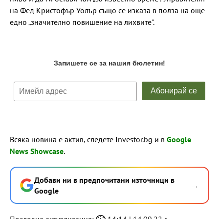
на Фед Кристофър Уолър също се изказа в полза на още
едно „значително повишение на лихвите".
Всяка новина е актив, следете Investor.bg и в
Google
News Showcase
.
Добави ни в предпочитани източници в
→
Google
Последна актуализация:
14:14 | 14.09.22 г.