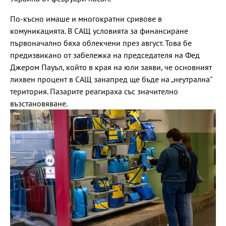
По-късно имаше и многократни сривове в
комуникацията. В САЩ условията за финансиране
първоначално бяха облекчени през август. Това бе
предизвикано от забележка на председателя на Фед
Джером Пауъл, който в края на юли заяви, че основният
лихвен процент в САЩ занапред ще бъде на „неутрална"
територия. Пазарите реагираха със значително
възстановяване.