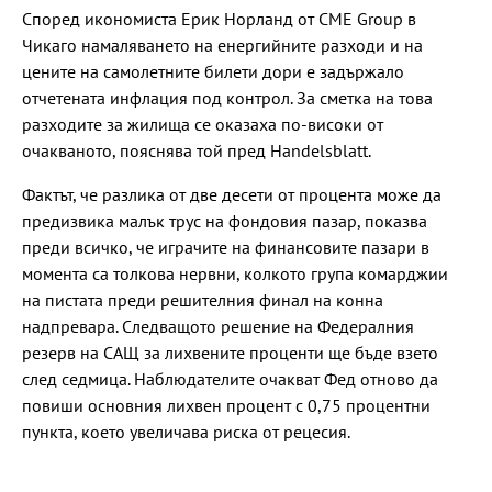
Според икономиста Ерик Норланд от CME Group в
Чикаго намаляването на енергийните разходи и на
цените на самолетните билети дори е задържало
отчетената инфлация под контрол. За сметка на това
разходите за жилища се оказаха по-високи от
очакваното, пояснява той пред Handelsblatt.
Фактът, че разлика от две десети от процента може да
предизвика малък трус на фондовия пазар, показва
преди всичко, че играчите на финансовите пазари в
момента са толкова нервни, колкото група комарджии
на пистата преди решителния финал на конна
надпревара. Следващото решение на Федералния
резерв на САЩ за лихвените проценти ще бъде взето
след седмица. Наблюдателите очакват Фед отново да
повиши основния лихвен процент с 0,75 процентни
пункта, което увеличава риска от рецесия.