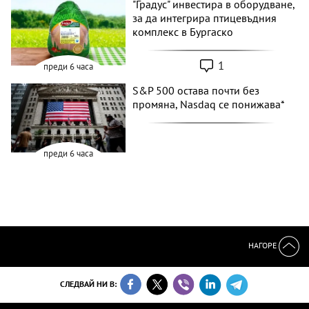
"Градус" инвестира в оборудване,
за да интегрира птицевъдния
комплекс в Бургаско
1
преди 6 часа
S&P 500 остава почти без
промяна, Nasdaq се понижава*
преди 6 часа
НАГОРЕ
СЛЕДВАЙ НИ В: