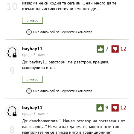
10
казарма не си ходил та сега ли ... най-много да те
вземат да чистиш септични ями некъде ...
отговор
Сигнализирай за неуместен коментар
baybay11
7
12
преди 3 години
До: baybay11 разстори- т.е. разстрои, прецака,
9
манипулира и т.н.
отговор
Сигнализирай за неуместен коментар
baybay11
9
12
преди 3 години
До: danchomentata ''...Нямам отговор на поставения от
8
вас въпрос...'' Няма и как да имате, защото този тип
манталитет не се вписва нито в традиционният