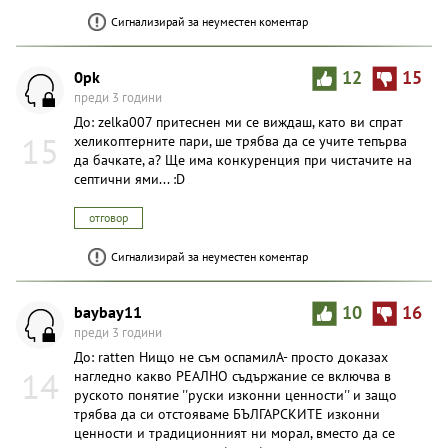
Сигнализирай за неуместен коментар
0pk
12
15
преди 3 години
До: zelka007 притеснен ми се виждаш, като ви спрат
15
хеликоптерните пари, ше трябва да се учите тепърва
да бачкате, а? Ще има конкуренция при чистачите на
септични ями... :D
отговор
Сигнализирай за неуместен коментар
baybay11
10
16
преди 3 години
До: ratten Нищо не съм оспамилА- просто доказах
14
нагледно какво РЕАЛНО съдържание се включва в
руското понятие ''руски изконни ценности'' и защо
трябва да си отстояваме БЪЛГАРСКИТЕ изконни
ценности и традиционният ни морал, вместо да се