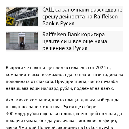
САЩ са започнали разследване
срещу дейността на Raiffeisen
Bank в Русия
Raiffeisen Bank коригира
целите си и все още няма
решение за Русия
Въпреки че налогът ще влезе в сила едва от 2024 г.,
компаниите имат възможност да го платят тази година на
половината от ставката. Предприятията, чиято печалба
надвишава един милиард рубли, подлежат на данък.
Ако всички компании, които плащат данъка, изберат да
плащат по-рано с отстъпка, Русия ще събере
300 млрд. рубли още тази година, което ще ѝ позволи да
похарчи сумата, без да увеличава фискалния дефицит,
заяви Дмитрий Полевой, икономист в Locko-Invest в