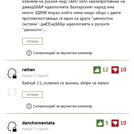
кланяме на руския мир/ свят/ като квазипротивник на
джендЪЪЪР идеологията. Българският народ има
много ЗДРАВ морал, който няма нищо общо с двете
противопоставящи се една на друга ''ценностни
системи''- джЕЕндЪЪЪр идеологията и руските
''ценности''....
отговор
Сигнализирай за неуместен коментар
ratten
12
10
преди 3 години
байxyй 11, оспамил си всичко, зАпри се малко
13
отговор
Сигнализирай за неуместен коментар
danchomentata
5
10
преди 3 години