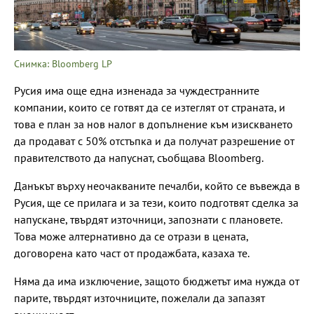
Снимка: Bloomberg LP
Русия има още една изненада за чуждестранните
компании, които се готвят да се изтеглят от страната, и
това е план за нов налог в допълнение към изискването
да продават с 50% отстъпка и да получат разрешение от
правителството да напуснат, съобщава Bloomberg.
Данъкът върху неочакваните печалби, който се въвежда в
Русия, ще се прилага и за тези, които подготвят сделка за
напускане, твърдят източници, запознати с плановете.
Това може алтернативно да се отрази в цената,
договорена като част от продажбата, казаха те.
Няма да има изключение, защото бюджетът има нужда от
парите, твърдят източниците, пожелали да запазят