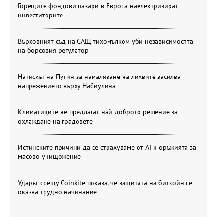
Горещите фондови пазари в Европа наелектризират
инвеститорите
Върховният съд на САЩ тихомълком уби независимостта
на борсовия регулатор
Натискът на Путин за намаляване на лихвите засилва
напрежението върху Набиулина
Климатиците не предлагат най-доброто решение за
охлаждане на градовете
Истинските причини да се страхуваме от AI и оръжията за
масово унищожение
Ударът срещу Coinkite показа, че защитата на биткойн се
оказва трудно начинание