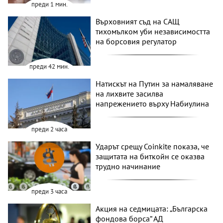
преди 1 мин.
Върховният съд на САЩ
тихомълком уби независимостта
на борсовия регулатор
преди 42 мин.
Натискът на Путин за намаляване
на лихвите засилва
напрежението върху Набиулина
преди 2 часа
Ударът срещу Coinkite показа, че
защитата на биткойн се оказва
трудно начинание
преди 3 часа
Акция на седмицата: „Българска
фондова борса“ АД