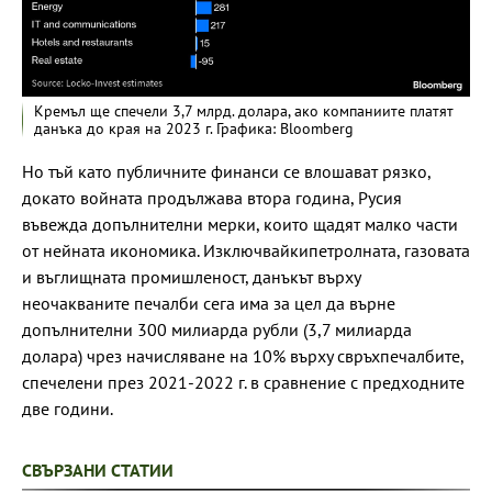
Кремъл ще спечели 3,7 млрд. долара, ако компаниите платят
данъка до края на 2023 г. Графика: Bloomberg
Но тъй като публичните финанси се влошават рязко,
докато войната продължава втора година, Русия
въвежда допълнителни мерки, които щадят малко части
от нейната икономика. Изключвайкипетролната, газовата
и въглищната промишленост, данъкът върху
неочакваните печалби сега има за цел да върне
допълнителни 300 милиарда рубли (3,7 милиарда
долара) чрез начисляване на 10% върху свръхпечалбите,
спечелени през 2021-2022 г. в сравнение с предходните
две години.
СВЪРЗАНИ СТАТИИ