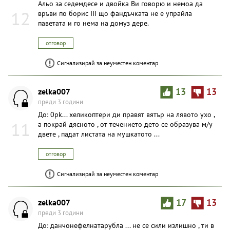
Альо за седемдесе и двойка Ви говорю и немоа да
12
връви по борис III що фандъчката не е упрайла
паветата и го нема на домуз дере.
отговор
Сигнализирай за неуместен коментар
zelka007
13
13
преди 3 години
До: 0pk... хеликоптери ди правят вятър на лявото ухо ,
11
а покрай дясното , от течението дето се образува м/у
двете , падат листата на мушкатото ...
отговор
Сигнализирай за неуместен коментар
zelka007
17
13
преди 3 години
До: данчонефелнатарубла ... не се сили излишно , ти в