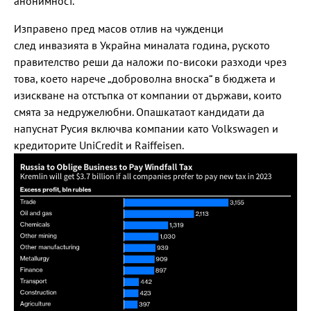
анонимност.
Изправено пред масов отлив на чужденци
след инвазията в Украйна миналата година, руското
правителство реши да наложи по-високи разходи чрез
това, което нарече „доброволна вноска“ в бюджета и
изискване на отстъпка от компании от държави, които
смята за недружелюбни. Опашкатаот кандидати да
напуснат Русия включва компании като Volkswagen и
кредиторите UniCredit и Raiffeisen.