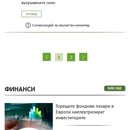
въоръжените сили.
отговор
Сигнализирай за неуместен коментар
1
2
ФИНАНСИ
ВИЖ ОЩЕ
Горещите фондови пазари в
Европа наелектризират
инвеститорите