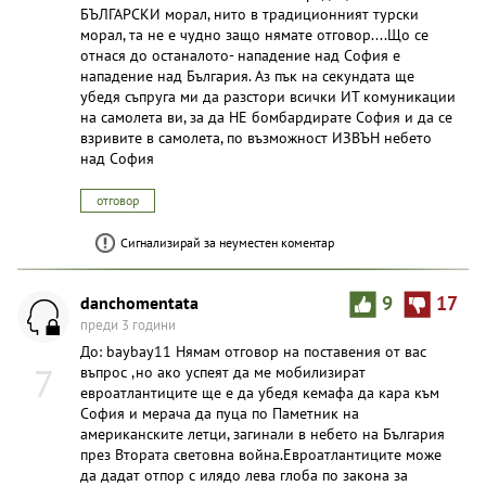
БЪЛГАРСКИ морал, нито в традиционният турски
морал, та не е чудно защо нямате отговор....Що се
отнася до останалото- нападение над София е
нападение над България. Аз пък на секундата ще
убедя съпруга ми да разстори всички ИТ комуникации
на самолета ви, за да НЕ бомбардирате София и да се
взривите в самолета, по възможност ИЗВЪН небето
над София
отговор
Сигнализирай за неуместен коментар
danchomentata
9
17
преди 3 години
До: baybay11 Нямам отговор на поставения от вас
7
въпрос ,но ако успеят да ме мобилизират
евроатлантиците ще е да убедя кемафа да кара към
София и мерача да пуца по Паметник на
американските летци, загинали в небето на България
през Втората световна война.Евроатлантиците може
да дадат отпор с илядо лева глоба по закона за