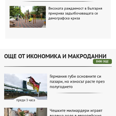
Високата раждаемост в България
прикрива задълбочаващата се
демографска криза
ОЩЕ ОТ ИКОНОМИКА И МАКРОДАННИ
ВИЖ ОЩЕ
Германия губи основните си
пазари, но износът расте през
полугодието
преди 3 часа
Чешките милиардери играят
водеща роля в европейския