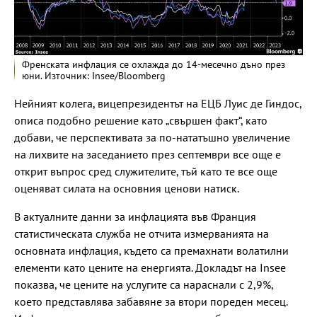
Френската инфлация се охлажда до 14-месечно дъно през
юни. Източник: Insee/Bloomberg
Нейният колега, вицепрезидентът на ЕЦБ Луис де Гиндос,
описа подобно решение като „свършен факт“, като
добави, че перспективата за по-нататъшно увеличение
на лихвите на заседанието през септември все още е
открит въпрос сред служителите, тъй като те все още
оценяват силата на основния ценови натиск.
В актуалните данни за инфлацията във Франция
статистическата служба не отчита измерванията на
основната инфлация, където са премахнати волатилни
елементи като цените на енергията. Докладът на Insee
показва, че цените на услугите са нараснали с 2,9%,
което представлява забавяне за втори пореден месец.