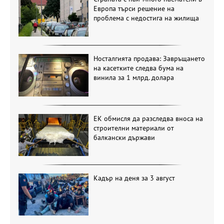
Европа търси решение на
проблема с недостига на жилища
Носталгията продава: Завръщането
на касетките следва бума на
винила за 1 млрд. долара
ЕК обмисля да разследва вноса на
строителни материали от
балкански държави
Кадър на деня за 3 август