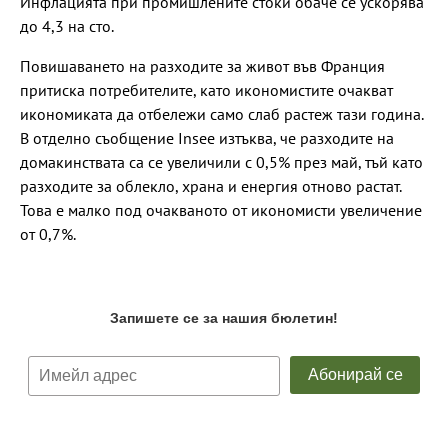
Инфлацията при промишлените стоки обаче се ускорява
до 4,3 на сто.
Повишаването на разходите за живот във Франция
притиска потребителите, като икономистите очакват
икономиката да отбележи само слаб растеж тази година.
В отделно съобщение Insee изтъква, че разходите на
домакинствата са се увеличили с 0,5% през май, тъй като
разходите за облекло, храна и енергия отново растат.
Това е малко под очакваното от икономисти увеличение
от 0,7%.