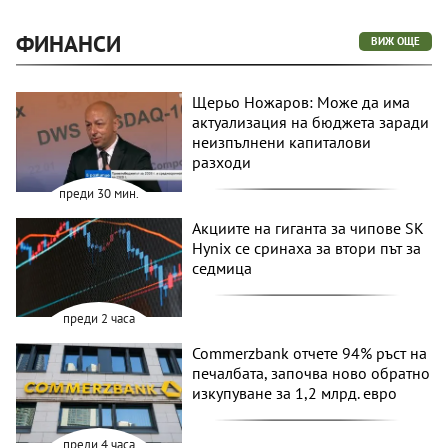
ФИНАНСИ
ВИЖ ОЩЕ
Щерьо Ножаров: Може да има
актуализация на бюджета заради
неизпълнени капиталови
разходи
преди 30 мин.
Акциите на гиганта за чипове SK
Hynix се сринаха за втори път за
седмица
преди 2 часа
Commerzbank отчете 94% ръст на
печалбата, започва ново обратно
изкупуване за 1,2 млрд. евро
преди 4 часа