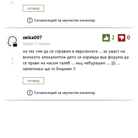
отговор
Сигнализирай за неуместен коментар
zelka007
2
0
преди 3 години
на път сме да се справим в еврозоната ... за ужаст на
1
всичкото апокалиптик дето се изрежда във форума да
се прави на насим талеб ... нъц чебyрашки ... :))) ...
паметника ще го бишнем !!
отговор
Сигнализирай за неуместен коментар