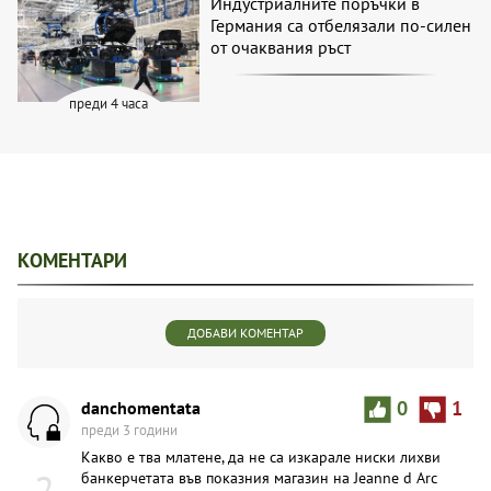
Индустриалните поръчки в
Германия са отбелязали по-силен
от очаквания ръст
преди 4 часа
КОМЕНТАРИ
ДОБАВИ КОМЕНТАР
danchomentata
0
1
преди 3 години
Какво е тва млатене, да не са изкарале ниски лихви
2
банкерчетата във показния магазин на Jeanne d Аrc