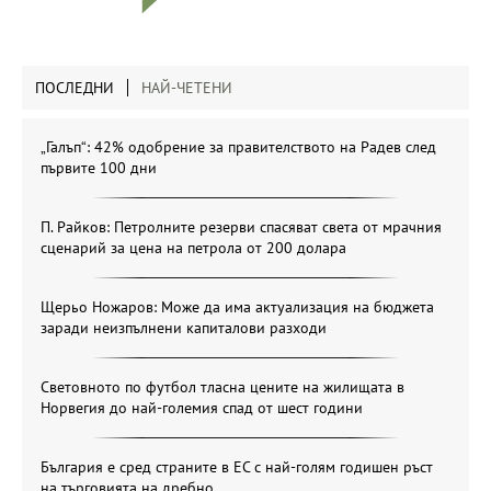
ПОСЛЕДНИ
НАЙ-ЧЕТЕНИ
„Галъп“: 42% одобрение за правителството на Радев след
първите 100 дни
П. Райков: Петролните резерви спасяват света от мрачния
сценарий за цена на петрола от 200 долара
Щерьо Ножаров: Може да има актуализация на бюджета
заради неизпълнени капиталови разходи
Световното по футбол тласна цените на жилищата в
Норвегия до най-големия спад от шест години
България е сред страните в ЕС с най-голям годишен ръст
на търговията на дребно