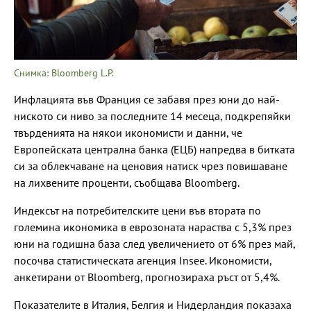
Снимка: Bloomberg L.P.
Инфлацията във Франция се забавя през юни до най-
ниското си ниво за последните 14 месеца, подкрепяйки
твърденията на някои икономисти и данни, че
Европейската централна банка (ЕЦБ) напредва в битката
си за облекчаване на ценовия натиск чрез повишаване
на лихвените проценти, съобщава Bloomberg.
Индексът на потребителските цени във втората по
големина икономика в еврозоната нараства с 5,3% през
юни на годишна база след увеличението от 6% през май,
посочва статистическата агенция Insee. Икономисти,
анкетирани от Bloomberg, прогнозираха ръст от 5,4%.
Показателите в Италия, Белгия и Нидерландия показаха