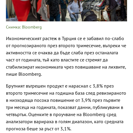
Снимка: Bloomberg
Икономическият растеж в Турция се е забавил по-слабо
от прогнозираното през второто тримесечие, въпреки че
активността се очаква да бъде слаба през останалата
част от годината, тъй като властите се стремят да
стабилизират икономиката чрез повишаване на лихвите,
пише Bloomberg.
Брутният вътрешен продукт e нараснал с 3,8% през
второто тримесечие на годишна база след ревизираното
в низходяща посока повишение от 3,9% през първите
три месеца на годината, показват данни, публикувани в
четвъртък. Оценките в проучване на Bloomberg сред
анализатори варираха в голям диапазон, като средната
прогноза беше за ръст от 3,1%.