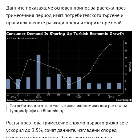
Данните показаха, че основен принос за растежа през
тримесечния период имат потребителското търсене и
правителствените разходи преди изборите през май.
Потребителското търсене засилва икономическия растеж на
Турция. Графика: Bloomberg
Ръстът през това тримесечие спрямо първото рязко се е
ускорил до 3,5%, сочат данните, изгладени според
сезона и работните дни. Държавните разходи са