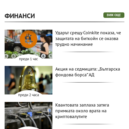
ФИНАНСИ
ВИЖ ОЩЕ
Ударът срещу Coinkite показа, че
защитата на биткойн се оказва
трудно начинание
преди 1 час
Акция на седмицата: „Българска
фондова борса“ АД
преди 2 часа
Квантовата заплаха затяга
примката около врата на
криптовалутите