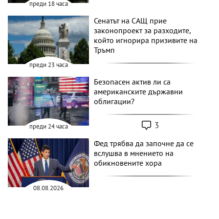
преди 18 часа
Сенатът на САЩ прие
законопроект за разходите,
който игнорира призивите на
Тръмп
преди 23 часа
Безопасен актив ли са
американските държавни
облигации?
3
преди 24 часа
Фед трябва да започне да се
вслушва в мнението на
обикновените хора
08.08.2026