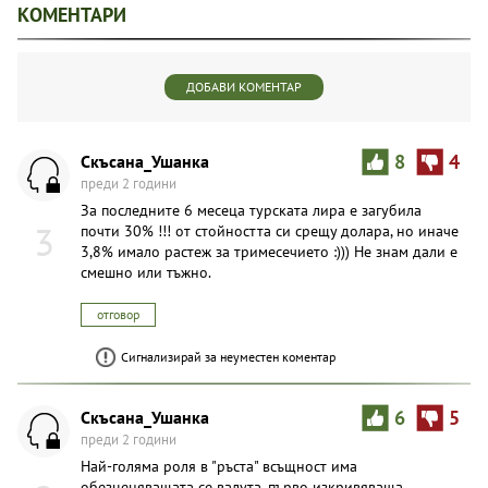
КОМЕНТАРИ
ДОБАВИ КОМЕНТАР
Скъсана_Ушанка
8
4
преди 2 години
За последните 6 месеца турската лира е загубила
3
почти 30% !!! от стойността си срещу долара, но иначе
3,8% имало растеж за тримесечието :))) Не знам дали е
смешно или тъжно.
отговор
Сигнализирай за неуместен коментар
Скъсана_Ушанка
6
5
преди 2 години
Най-голяма роля в "ръста" всъщност има
обезценяващата се валута, първо изкривяваща