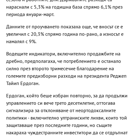
нараснали с 5,3% на годишна база спрямо 6,1% през
периода януари-март.
Данните от проучването показаха още, че вносът се е
увеличил с 20,3% спрямо година по-рано, а износът е
намалял с 9%.
Водещите индикатори, включително продажбите на
дребно, предполагаха, че потреблението е останало
силно през второто тримесечие благодарение на
големите предизборни разходи на президента Реджеп
Тайип Ердоган.
Ердоган, който беше избран повторно, за да продължи
управлението си вече трето десетилетие, оттогава
сигнализира за отклоняване от неортодоксалните
политики - включително ултраниските лихви, които той
защитаваше през последните години, но същите
накараха чуждестранните инвеститори да се отдръпнат