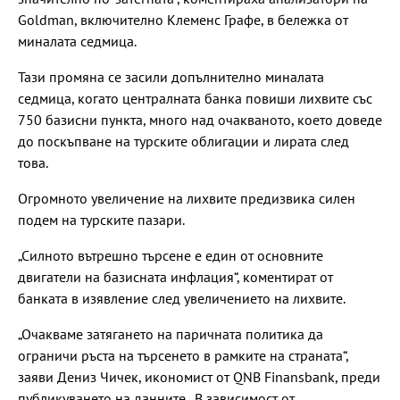
Goldman, включително Клеменс Графе, в бележка от
миналата седмица.
Тази промяна се засили допълнително миналата
седмица, когато централната банка повиши лихвите със
750 базисни пункта, много над очакваното, което доведе
до поскъпване на турските облигации и лирата след
това.
Огромното увеличение на лихвите предизвика силен
подем на турските пазари.
„Силното вътрешно търсене е един от основните
двигатели на базисната инфлация“, коментират от
банката в изявление след увеличението на лихвите.
„Очакваме затягането на паричната политика да
ограничи ръста на търсенето в рамките на страната“,
заяви Дениз Чичек, икономист от QNB Finansbank, преди
публикуването на данните. „В зависимост от