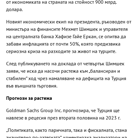
от икономиката на страната на стойност 900 млрд.
долара.
Новият икономически екип на президента, ръководен от
министъра на финансите Мехмет Шимшек и управителя
на централната банка Хафизе Гайе Еркан, се опитва да
забави инфлацията от почти 50%, която предизвика
сериозна криза на разходите за живот на турците.
След публикуването на доклада от четвъртък Шимшек
заяви, че иска да насочи растежа към „балансиран и
стабилен“ ход чрез намаляване на дефицита на Турция
във външната търговия.
Прогнози за растежа
Goldman Sachs Group Inc. прогнозира, че Турция ще
навлезе в рецесия през втората половина на 2023 г.
„Политиката, както паричната, така и фискалната, стана
значително по-затегната“, коментираха анализатори на