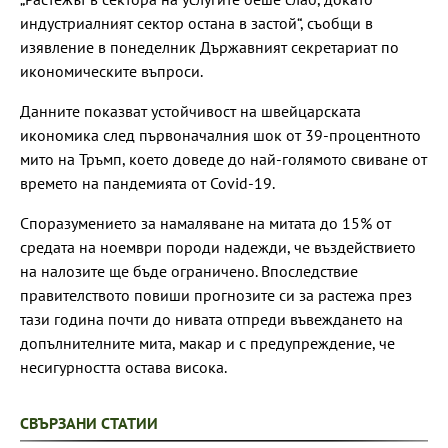
индустриалният сектор остана в застой“, съобщи в
изявление в понеделник Държавният секретариат по
икономическите въпроси.
Данните показват устойчивост на швейцарската
икономика след първоначалния шок от 39-процентното
мито на Тръмп, което доведе до най-голямото свиване от
времето на пандемията от Covid-19.
Споразумението за намаляване на митата до 15% от
средата на ноември породи надежди, че въздействието
на налозите ще бъде ограничено. Впоследствие
правителството повиши прогнозите си за растежа през
тази година почти до нивата отпреди въвеждането на
допълнителните мита, макар и с предупреждение, че
несигурността остава висока.
СВЪРЗАНИ СТАТИИ