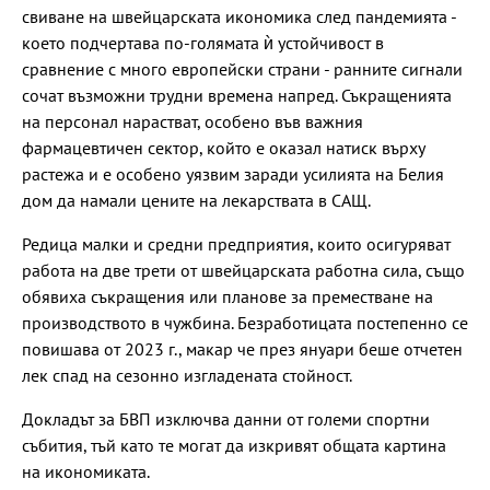
свиване на швейцарската икономика след пандемията -
което подчертава по-голямата ѝ устойчивост в
сравнение с много европейски страни - ранните сигнали
сочат възможни трудни времена напред. Съкращенията
на персонал нарастват, особено във важния
фармацевтичен сектор, който е оказал натиск върху
растежа и е особено уязвим заради усилията на Белия
дом да намали цените на лекарствата в САЩ.
Редица малки и средни предприятия, които осигуряват
работа на две трети от швейцарската работна сила, също
обявиха съкращения или планове за преместване на
производството в чужбина. Безработицата постепенно се
повишава от 2023 г., макар че през януари беше отчетен
лек спад на сезонно изгладената стойност.
Докладът за БВП изключва данни от големи спортни
събития, тъй като те могат да изкривят общата картина
на икономиката.