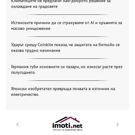
Климатиците не предлагат най-доброто решение за
охлаждане на градовете
Истинските причини да се страхуваме от AI и оръжията за
масово унищожение
Ударът срещу Coinkite показа, че защитата на биткойн се
оказва трудно начинание
Германия губи основните си пазари, но износът расте през
полугодието
Японски изобретател превръща почвата в източник на
електричество