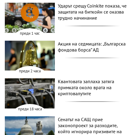
Ударът срещу Coinkite показа, че
защитата на биткойн се оказва
трудно начинание
преди 1 час
Акция на седмицата: „Българска
фондова борса“ АД
преди 2 часа
Квантовата заплаха затяга
примката около врата на
криптовалутите
преди 18 часа
Сенатът на САЩ прие
законопроект за разходите,
който игнорира призивите на