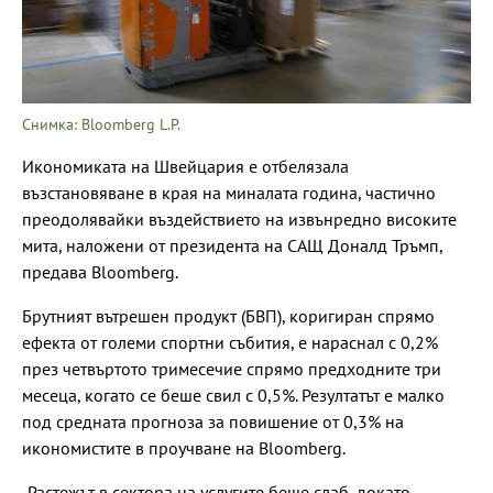
Снимка: Bloomberg L.P.
Икономиката на Швейцария е отбелязала
възстановяване в края на миналата година, частично
преодолявайки въздействието на извънредно високите
мита, наложени от президента на САЩ Доналд Тръмп,
предава Bloomberg.
Брутният вътрешен продукт (БВП), коригиран спрямо
ефекта от големи спортни събития, е нараснал с 0,2%
през четвъртото тримесечие спрямо предходните три
месеца, когато се беше свил с 0,5%. Резултатът е малко
под средната прогноза за повишение от 0,3% на
икономистите в проучване на Bloomberg.
„Растежът в сектора на услугите беше слаб, докато