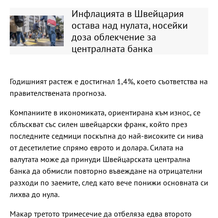
Инфлацията в Швейцария
остава над нулата, носейки
доза облекчение за
централната банка
Годишният растеж е достигнал 1,4%, което съответства на
правителствената прогноза.
Компаниите в икономиката, ориентирана към износ, се
сблъскват със силен швейцарски франк, който през
последните седмици поскъпна до най-високите си нива
от десетилетие спрямо еврото и долара. Силата на
валутата може да принуди Швейцарската централна
банка да обмисли повторно въвеждане на отрицателни
разходи по заемите, след като вече понижи основната си
лихва до нула.
Макар третото тримесечие да отбеляза едва второто