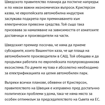
Шведското правителство планира да постигне напредък
и по някои важни икономически въпроси. Кристерсон
казва, че европейската автомобилна индустрия
заслужава подкрепа при преминаването към
електрически превозни средства. Той също така
призовава за намаляване на зависимостта от азиатските
доставчици и производители на части.
Шведският премиер посочва, че няма да приеме
субсидиите, които Вашингтон каза, че ще плаща на
автомобилните производители в САЩ. Той обещава и да
продължи работата по европейската полупроводникова
екосистема. По думите му това е абсолютно необходимо
за електрификацията на целия автомобилен парк.
Въпреки всички планове, обявени от Кристерсон,
правителството на Швеция е изправено пред достатъчно
политически проблеми у дома, така че няма място за
особен оптимизъм за председателството на Съвета на ЕС.