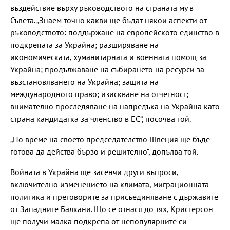
въздействие върху ръководството на страната му в
Съвета. „Знаем точно какви ще бъдат някои аспекти от
ръководството: поддържане на европейското единство в
подкрепата за Украйна; разширяване на
икономическата, хуманитарната и военната помощ за
Украйна; продължаване на събирането на ресурси за
възстановяването на Украйна; защита на
международното право; изискване на отчетност;
внимателно проследяване на напредъка на Украйна като
страна кандидатка за членство в ЕС“, посочва той.
„По време на своето председателство Швеция ще бъде
готова да действа бързо и решително“, допълва той.
Войната в Украйна ще засенчи други въпроси,
включително изменението на климата, миграционната
политика и преговорите за присъединяване с държавите
от Западните Балкани. Що се отнася до тях, Кристерсон
ще получи малка подкрепа от непопулярните си