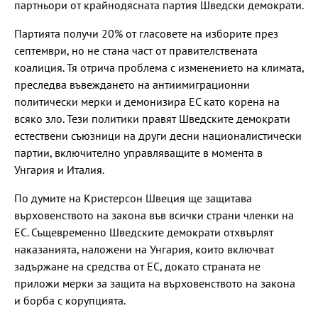
партньори от крайнодясната партия Шведски демократи.
Партията получи 20% от гласовете на изборите през
септември, но не стана част от правителствената
коалиция. Тя отрича проблема с изменението на климата,
преследва въвеждането на антиимиграционни
политически мерки и демонизира ЕС като корена на
всяко зло. Тези политики правят Шведските демократи
естествени съюзници на други десни националистически
партии, включително управляващите в момента в
Унгария и Италия.
По думите на Кристерсон Швеция ще защитава
върховенството на закона във всички страни членки на
ЕС. Същевременно Шведските демократи отхвърлят
наказанията, наложени на Унгария, които включват
задържане на средства от ЕС, докато страната не
приложи мерки за защита на върховенството на закона
и борба с корупцията.