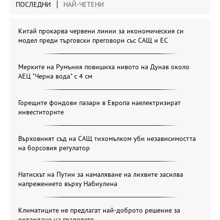
ПОСЛЕДНИ
НАЙ-ЧЕТЕНИ
Китай прокарва червени линии за икономическия си
модел преди търговски преговори със САЩ и ЕС
Мерките на Румъния повишиха нивото на Дунав около
АЕЦ "Черна вода" с 4 см
Горещите фондови пазари в Европа наелектризират
инвеститорите
Върховният съд на САЩ тихомълком уби независимостта
на борсовия регулатор
Натискът на Путин за намаляване на лихвите засилва
напрежението върху Набиулина
Климатиците не предлагат най-доброто решение за
охлаждане на градовете