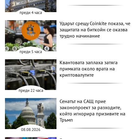
преди 4 часа
Ударът срещу Coinkite показа, че
защитата на биткойн се оказва
трудно начинание
преди 5 часа
Квантовата заплаха затяга
примката около врата на
криптовалутите
преди 22 часа
Сенатът на САЩ прие
законопроект за разходите,
който игнорира призивите на
Тръмп
08.08.2026