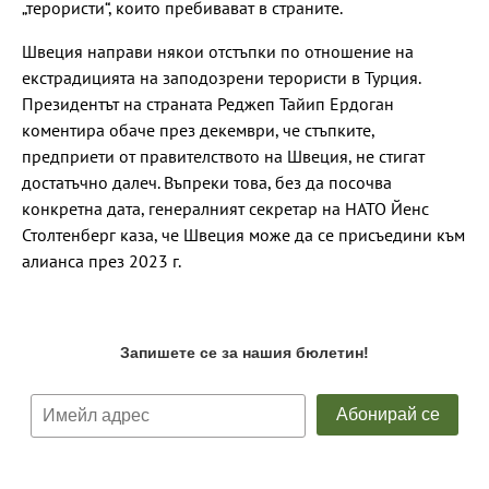
„терористи“, които пребивават в страните.
Швеция направи някои отстъпки по отношение на
екстрадицията на заподозрени терористи в Турция.
Президентът на страната Реджеп Тайип Ердоган
коментира обаче през декември, че стъпките,
предприети от правителството на Швеция, не стигат
достатъчно далеч. Въпреки това, без да посочва
конкретна дата, генералният секретар на НАТО Йенс
Столтенберг каза, че Швеция може да се присъедини към
алианса през 2023 г.