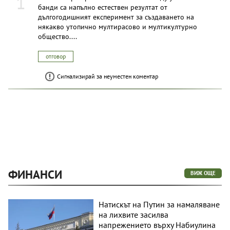
1
банди са напълно естествен резултат от
дългогодишният експеримент за създаването на
някакво утопично мултирасово и мултикултурно
общество....
отговор
Сигнализирай за неуместен коментар
ФИНАНСИ
ВИЖ ОЩЕ
Натискът на Путин за намаляване
на лихвите засилва
напрежението върху Набиулина