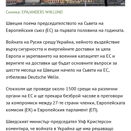
Снимка: EPA/ANDERS WIKLUND
Швеция поема председателството на Съвета на
Европейския съюз (ЕС) за първата половина на годината.
Войната на Русия срещу Украйна, нейното въздействие
върху сигурността и енергийните доставки за цяла
Европа и укрепването на военния капацитет на ЕС и
веригите на доставки ще бъдат основните въпроси за
шестте месеца на Швеция начело на Съвета на ЕС,
отбелязва Deutsche Welle.
Стокхолм ще проведе около 1500 срещи на различни
органи на ЕС и ще прекара безброй часове в преговори
за компромиси между 27-те страни членки, Европейската
комисия (ЕК) и Европейския парламент (ЕП).
Шведският министър-председател Улф Кристерсон
коментира, че войната в Украйна ще има решаващо