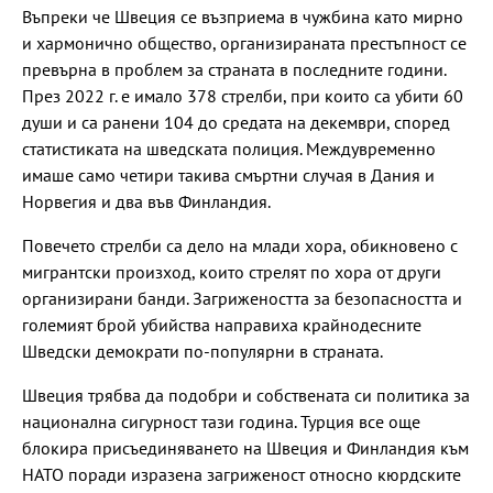
Въпреки че Швеция се възприема в чужбина като мирно
и хармонично общество, организираната престъпност се
превърна в проблем за страната в последните години.
През 2022 г. е имало 378 стрелби, при които са убити 60
души и са ранени 104 до средата на декември, според
статистиката на шведската полиция. Междувременно
имаше само четири такива смъртни случая в Дания и
Норвегия и два във Финландия.
Повечето стрелби са дело на млади хора, обикновено с
мигрантски произход, които стрелят по хора от други
организирани банди. Загрижеността за безопасността и
големият брой убийства направиха крайнодесните
Шведски демократи по-популярни в страната.
Швеция трябва да подобри и собствената си политика за
национална сигурност тази година. Турция все още
блокира присъединяването на Швеция и Финландия към
НАТО поради изразена загриженост относно кюрдските