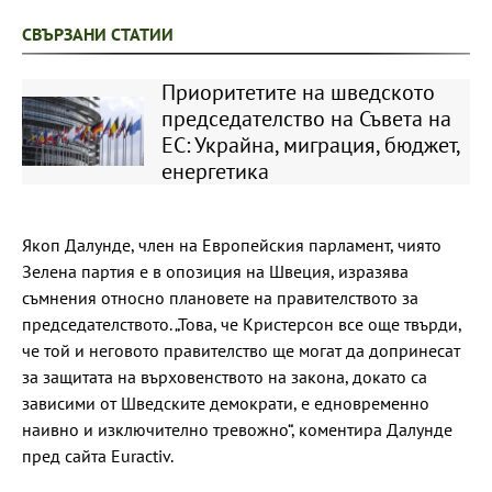
СВЪРЗАНИ СТАТИИ
Приоритетите на шведското
председателство на Съвета на
ЕС: Украйна, миграция, бюджет,
енергетика
Якоп Далунде, член на Европейския парламент, чиято
Зелена партия е в опозиция на Швеция, изразява
съмнения относно плановете на правителството за
председателството. „Това, че Кристерсон все още твърди,
че той и неговото правителство ще могат да допринесат
за защитата на върховенството на закона, докато са
зависими от Шведските демократи, е едновременно
наивно и изключително тревожно“, коментира Далунде
пред сайта Euractiv.