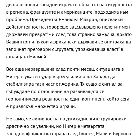
двата основни западни играча в областта на сигурността
в региона, французите и американците, подходиха към
проблема. Президентът Еманюел Макрон, описвайки
действителността, говореше за „съвършено нелегитимен
държавен преврат“ - и след това странно замълча, докато
Вашингтон и някои африкански държави се опитваха да
започнат преговори с „групата, упражняваща власт“ в
столицата Ниамей.
Все още неразрешена след почти месец, ситуацията в
Нигер е ужасен удар върху усилията на Запада да
стабилизира тази част от Африка. Тя също е сигнал за
събуждане по отношение на развиващата се
геополитическа реалност на един континент, който сега
е привлякъл множество играчи.
Не само, че активността на джихадистките групировки
драстично се увеличи, но Нигер е четвъртата
западноафриканска страна след Гвинея, Мали и Буркина