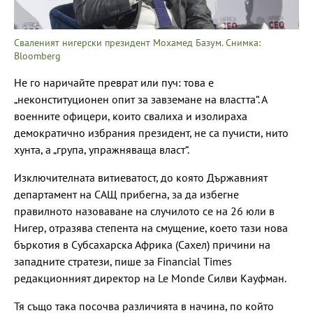
Сваленият нигерски президент Мохамед Базум. Снимка:
Bloomberg
Не го наричайте преврат или пуч: това е
„неконституционен опит за завземане на властта“. А
военните офицери, които свалиха и изолираха
демократично избрания президент, не са пучисти, нито
хунта, а „група, упражняваща власт“.
Изключителната витиеватост, до която Държавният
департамент на САЩ прибегна, за да избегне
правилното назоваване на случилото се на 26 юли в
Нигер, отразява степента на смущение, което тази нова
бъркотия в Субсахарска Африка (Сахел) причини на
западните стратези, пише за Financial Times
редакционният директор на Le Monde Силви Кауфман.
Тя също така посочва различията в начина, по който