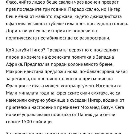
Фасо, чийто лидер беше свален чрез военен преврат
през последните три години. Парадоксално, но Нигер
беше една от малкото държави, където джихадистката
офанзива всъщност губеше сила през последната година.
Дори тази успешна история не попречи на
политическата нестабилност да се разпространи.
Кой загуби Нигер? Превратът вероятно е последният
пирон в ковчега на френската политика в Западна
Африка. Предпазлив поради колониалното бреме,
Макрон наистина предложи нова, по-балансирана визия
за региона, но постоянното военно присъствие на
Франция се оказа мощен контрааргумент. Изгонени от
Мали миналата година, френските сили смятаха, че са
намерили сигурно убежище в съседен Нигер, водени от
приятелски настроения президент Мохамед Базум. Сега
новите управляващи поискаха от Париж да изтегли
своите 1500 войници.
За американците, които поддържат две важни военни