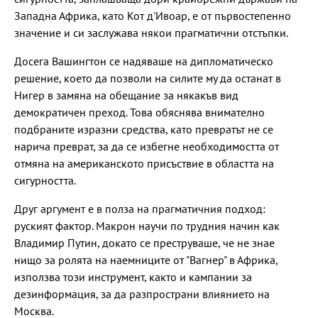
Западна Африка, като Кот д'Ивоар, е от първостепенно
значение и си заслужава някои прагматични отстъпки.
Досега Вашингтон се надяваше на дипломатическо
решение, което да позволи на силите му да останат в
Нигер в замяна на обещание за някакъв вид
демократичен преход. Това обяснява внимателно
подбраните изразни средства, като превратът не се
нарича преврат, за да се избегне необходимостта от
отмяна на американското присъствие в областта на
сигурността.
Друг аргумент е в полза на прагматичния подход:
руският фактор. Макрон научи по трудния начин как
Владимир Путин, докато се преструваше, че не знае
нищо за ролята на наемниците от "Вагнер" в Африка,
използва този инструмент, както и кампании за
дезинформация, за да разпространи влиянието на
Москва.