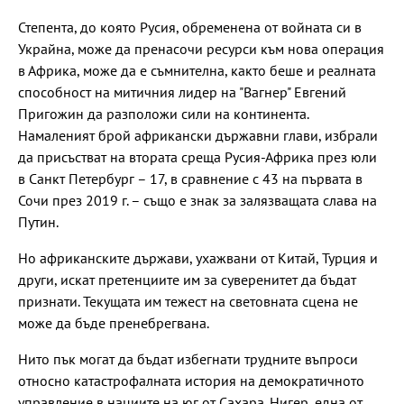
Степента, до която Русия, обременена от войната си в
Украйна, може да пренасочи ресурси към нова операция
в Африка, може да е съмнителна, както беше и реалната
способност на митичния лидер на "Вагнер" Евгений
Пригожин да разположи сили на континента.
Намаленият брой африкански държавни глави, избрали
да присъстват на втората среща Русия-Африка през юли
в Санкт Петербург – 17, в сравнение с 43 на първата в
Сочи през 2019 г. – също е знак за залязващата слава на
Путин.
Но африканските държави, ухажвани от Китай, Турция и
други, искат претенциите им за суверенитет да бъдат
признати. Текущата им тежест на световната сцена не
може да бъде пренебрегвана.
Нито пък могат да бъдат избегнати трудните въпроси
относно катастрофалната история на демократичното
управление в нациите на юг от Сахара. Нигер, една от