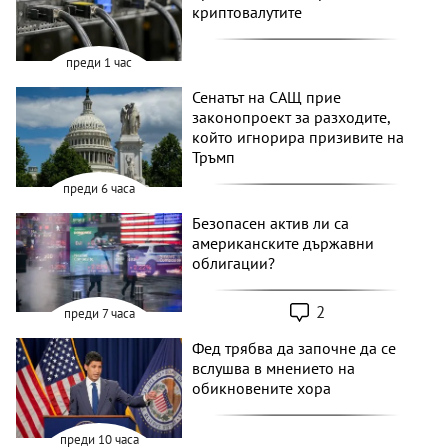
криптовалутите
преди 1 час
Сенатът на САЩ прие
законопроект за разходите,
който игнорира призивите на
Тръмп
преди 6 часа
Безопасен актив ли са
американските държавни
облигации?
2
преди 7 часа
Фед трябва да започне да се
вслушва в мнението на
обикновените хора
преди 10 часа