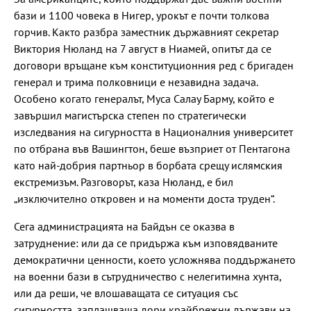
бази и 1100 човека в Нигер, урокът е почти толкова
горчив. Както разбра заместник държавният секретар
Виктория Нюланд на 7 август в Ниамей, опитът да се
договори връщане към конституционния ред с бригаден
генерал и трима полковници е незавидна задача.
Особено когато генералът, Муса Салау Барму, който е
завършил магистърска степен по стратегически
изследвания на сигурността в Националния университет
по отбрана във Вашингтон, беше възприет от Пентагона
като най-добрия партньор в борбата срещу ислямския
екстремизъм. Разговорът, каза Нюланд, е бил
„изключително откровен и на моменти доста труден“.
Сега администрацията на Байдън се оказва в
затруднение: или да се придържа към изповядваните
демократични ценности, което усложнява поддържането
на военни бази в сътрудничество с нелегитимна хунта,
или да реши, че влошаващата се ситуация със
сигурността, заплашваща дори крайбрежни държави на