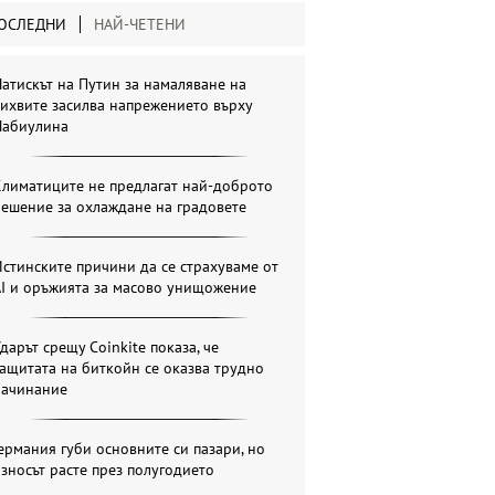
ОСЛЕДНИ
НАЙ-ЧЕТЕНИ
атискът на Путин за намаляване на
ихвите засилва напрежението върху
Набиулина
Климатиците не предлагат най-доброто
ешение за охлаждане на градовете
стинските причини да се страхуваме от
AI и оръжията за масово унищожение
дарът срещу Coinkite показа, че
ащитата на биткойн се оказва трудно
начинание
ермания губи основните си пазари, но
зносът расте през полугодието