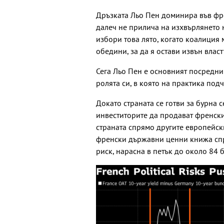
Дръзката Льо Пен доминира във фре
далеч не прилича на изхвърлянето 
избори това лято, когато коалиция
обедини, за да я остави извън власт
Сега Льо Пен е основният посредник
ролята си, в която на практика под
Докато страната се готви за бурна 
инвеститорите да продават френски
страната спрямо другите европейск
френски държавни ценни книжа спр
риск, нарасна в петък до около 84 