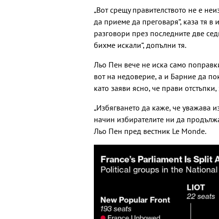
„Вот срещу правителството не е неи
да приеме да преговаря“, каза тя в 
разговори през последните две седм
бихме искали“, допълни тя.
Льо Пен вече не иска само поправк
вот на недоверие, а и Барние да по
като заяви ясно, че прави отстъпки, 
„Избягването да каже, че уважава 
начин избирателите ни да продължат
Льо Пен пред вестник Le Monde.