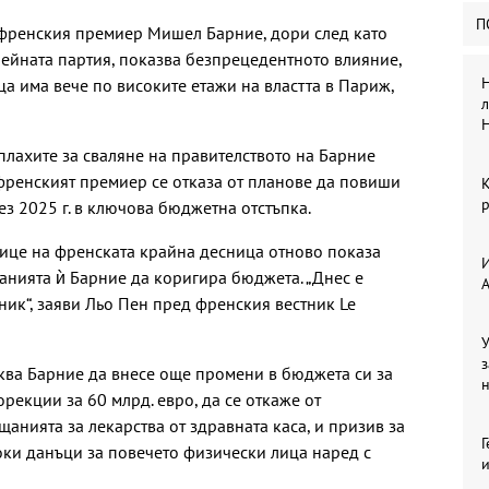
П
 френския премиер Мишел Барние, дори след като
нейната партия, показва безпрецедентното влияние,
Н
а има вече по високите етажи на властта в Париж,
л
плахите за сваляне на правителството на Барние
 френският премиер се отказа от планове да повиши
р
з 2025 г. в ключова бюджетна отстъпка.
ице на френската крайна десница отново показа
И
канията ѝ Барние да коригира бюджета. „Днес е
ник“, заяви Льо Пен пред френския вестник Le
У
з
ква Барние да внесе още промени в бюджета си за
орекции за 60 млрд. евро, да се откаже от
анията за лекарства от здравната каса, и призив за
Г
ки данъци за повечето физически лица наред с
и