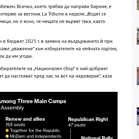
збежен. Всичко, което трябва да направи Барние, е
интервю за вестник La Tribune в неделя. „Водят се
ици, но е ясно, че нещата не вървят така, както
и в бюджет 2025 г. в замяна на въздържането ѝ при
каже „уважение“ към избирателите на нейната партия,
за да им угоди.
избирателите на „Национален сбор“ е най-добрият
 да настояват пред нас за вот на недоверие“, каза