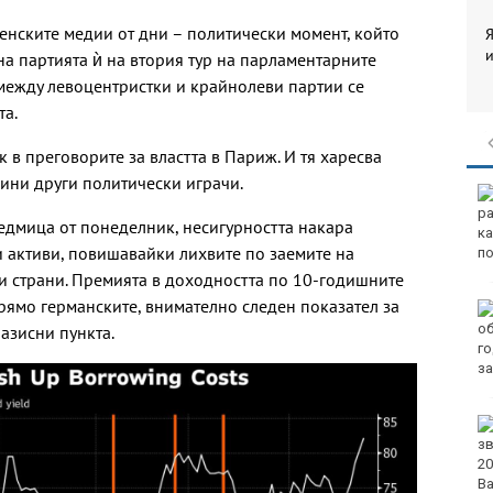
нските медии от дни – политически момент, който
Я
и
на партията ѝ на втория тур на парламентарните
 между левоцентристки и крайнолеви партии се
та.
 в преговорите за властта в Париж. И тя харесва
чини други политически играчи.
32-ма души са ранени
ва катастрофи през
седмица от понеделник, несигурността накара
последното
 активи, повишавайки лихвите по заемите на
денонощие у нас
и страни. Премията в доходността по 10-годишните
ямо германските, внимателно следен показател за
Повдигнаха обвинение
срещу 18-годишния
базисни пункта.
младеж за убийството
на чичо му с кол
Първо офицерско
звание за випуск 2026
на ВВМУ „Н. Й.
Вапцаров“