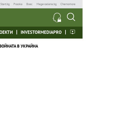
Start.bg
Posoka
Boec
Megavselena.bg
Chernomore
ОЕКТИ
INVESTORMEDIAPRO
ВОЙНАТА В УКРАЙНА