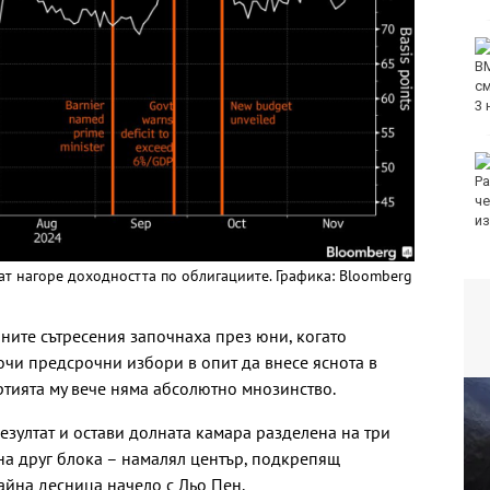
Командирът на ВМС:
Унищожили сме 6
плаващи мини, 3
надводни дрона и са
десетки остатъци от военно оборудване
Йотова за дрона:
Разочарована съм, че
инцидентът се
използва за
примитивна политическа употреба
65
ат нагоре доходността по облигациите. Графика: Bloomberg
ните сътресения започнаха през юни, когато
чи предсрочни избори в опит да внесе яснота в
тията му вече няма абсолютно мнозинство.
езултат и остави долната камара разделена на три
на друг блока – намалял център, подкрепящ
айна десница начело с Льо Пен.