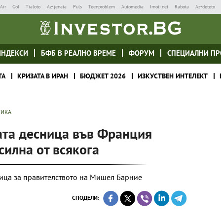
Air
Gol
Tialoto
Az-jenata
Puls
Teenproblem
Automedia
Imoti.net
Rabota
Az-deteto
ИНДЕКСИ
БФБ В РЕАЛНО ВРЕМЕ
ФОРУМ
СПЕЦИАЛНИ ПР
ТА
КРИЗАТА В ИРАН
БЮДЖЕТ 2026
ИЗКУСТВЕН ИНТЕЛЕКТ
ТИКА
ата десница във Франция
силна от всякога
мица за правителството на Мишел Барние
СПОДЕЛИ: