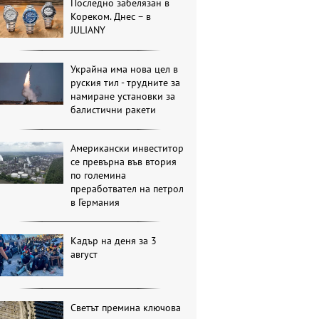
Последно забелязан в
Кореком. Днес – в
JULIANY
Украйна има нова цел в
руския тил - трудните за
намиране установки за
балистични ракети
Американски инвеститор
се превърна във втория
по големина
преработвател на петрол
в Германия
Кадър на деня за 3
август
Светът премина ключова