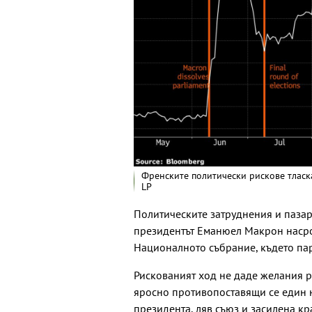
Френските политически рискове тласк
LP
Политическите затруднения и пазар
президентът Еманюел Макрон насро
Националното събрание, където пар
Рискованият ход не даде желания р
яросно противопоставящи се един 
президента, ляв съюз и засилена кр