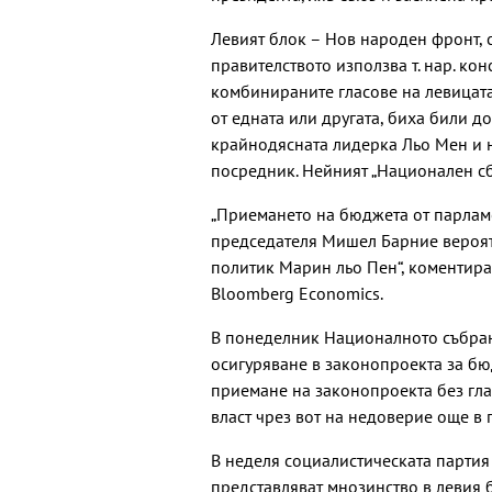
Левият блок – Нов народен фронт, 
правителството използва т. нар. ко
комбинираните гласове на левицата
от едната или другата, биха били до
крайнодясната лидерка Льо Мен и н
посредник. Нейният „Национален сб
„Приемането на бюджета от парламе
председателя Мишел Барние вероят
политик Марин льо Пен“, коментир
Bloomberg Economics.
В понеделник Националното събран
осигуряване в законопроекта за бюд
приемане на законопроекта без глас
власт чрез вот на недоверие още в 
В неделя социалистическата партия
представляват мнозинство в левия б