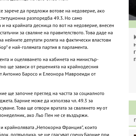
се зарече да предложи вотове на недоверие, ако
нституционна разпоредба 49.3. Но само
 и на крайната десница по вот на недоверие, внесен
статъчни за сваляне на правителството. Това даде на
а нейните депутати ролята на фактически властови
ор“ е най-голямата партия в парламента.
нта и оцеляването на кабинета на министър-
но ще зависи от решенията на крайнодесния
ат Антонио Баросо и Елеонора Мавроеиди от
ие ще започне преглед на частта за социалното
жета. Барние може да използва чл. 49.3 за
уване. Това ще отвори вратата за свалянето му от
понеделник, ако Льо Пен не се въздържи.
 и крайнолявата „Непокорна Франция“, които
лок, потвърдиха, че ще гласуват срещу Барние при