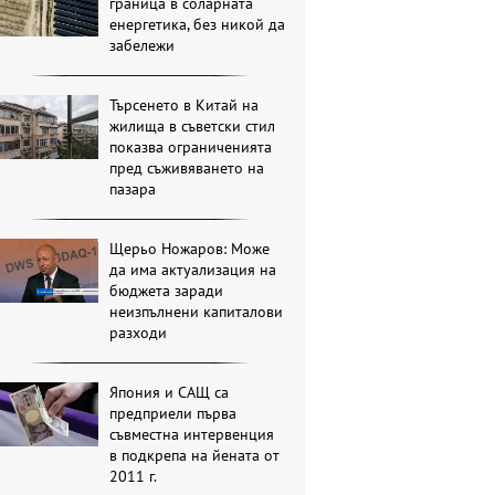
граница в соларната
енергетика, без никой да
забележи
Търсенето в Китай на
жилища в съветски стил
показва ограниченията
пред съживяването на
пазара
Щерьо Ножаров: Може
да има актуализация на
бюджета заради
неизпълнени капиталови
разходи
Япония и САЩ са
предприели първа
съвместна интервенция
в подкрепа на йената от
2011 г.