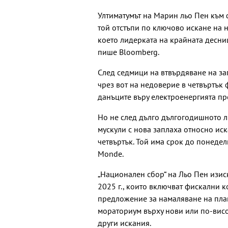
Ултиматумът на Марин льо Пен към
той отстъпи по ключово искане на 
което лидерката на крайната десниц
пише Bloomberg.
След седмици на втвърдяване на за
чрез вот на недоверие в четвъртък
данъците въру електроенергията пре
Но не след дълго дългогодишното л
мускули с нова заплаха относно ис
четвъртък. Той има срок до понедел
Monde.
„Национален сбор“ на Льо Пен изис
2025 г., които включват фискални к
предложение за намаляване на плащ
мораториум върху нови или по-висо
други искания.