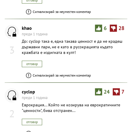
отговор
Сигнализирай за неуместен коментар
khao
6
28
преди 1 година
До: cyclop така е, една такава ценност е да не крадеш
3
държавни пари, не е като в русокрацията където
кражбата е издигната в култ!
отговор
Сигнализирай за неуместен коментар
cyclop
24
7
преди 1 година
Еврокрация... Който не козирува на еврократичните
2
"ценности", бива отстранен...
отговор