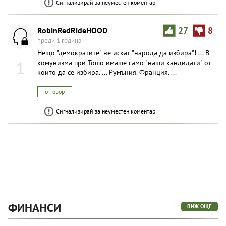
Сигнализирай за неуместен коментар
RobinRedRideHOOD
27
8
преди 1 година
Нещо "демократите" не искат "народа да избира"! ... В
1
комунизма при Тошо имаше само "наши кандидати" от
които да се избира. ... Румъния. Франция. ...
отговор
Сигнализирай за неуместен коментар
ФИНАНСИ
ВИЖ ОЩЕ