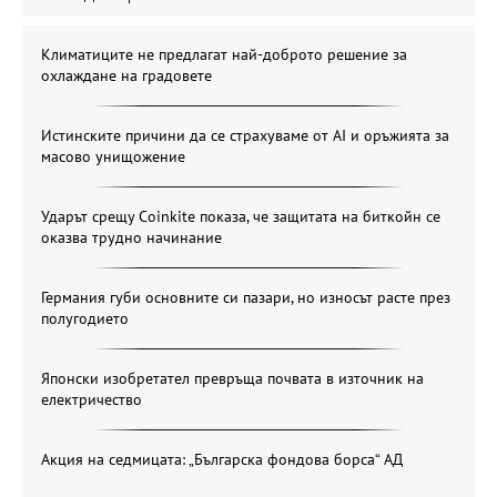
Климатиците не предлагат най-доброто решение за
охлаждане на градовете
Истинските причини да се страхуваме от AI и оръжията за
масово унищожение
Ударът срещу Coinkite показа, че защитата на биткойн се
оказва трудно начинание
Германия губи основните си пазари, но износът расте през
полугодието
Японски изобретател превръща почвата в източник на
електричество
Акция на седмицата: „Българска фондова борса“ АД