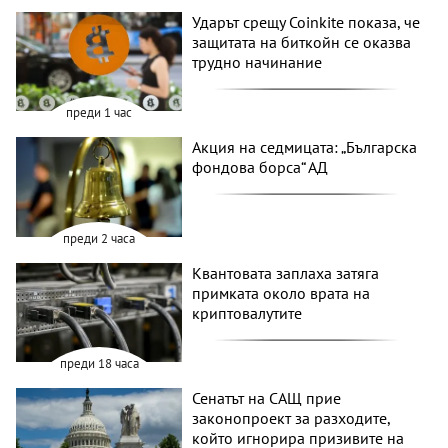
Ударът срещу Coinkite показа, че
защитата на биткойн се оказва
трудно начинание
преди 1 час
Акция на седмицата: „Българска
фондова борса“ АД
преди 2 часа
Квантовата заплаха затяга
примката около врата на
криптовалутите
преди 18 часа
Сенатът на САЩ прие
законопроект за разходите,
който игнорира призивите на