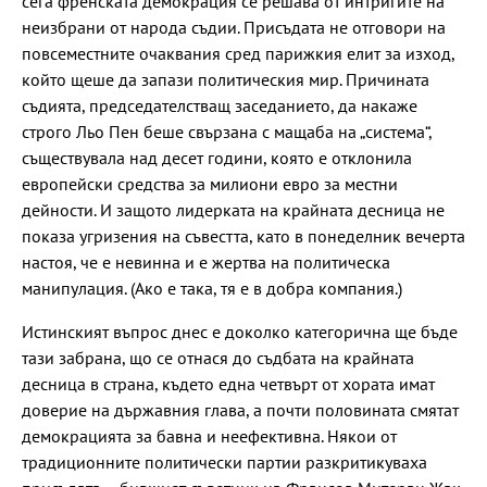
сега френската демокрация се решава от интригите на
неизбрани от народа съдии. Присъдата не отговори на
повсеместните очаквания сред парижкия елит за изход,
който щеше да запази политическия мир. Причината
съдията, председателстващ заседанието, да накаже
строго Льо Пен беше свързана с мащаба на „система“,
съществувала над десет години, която е отклонила
европейски средства за милиони евро за местни
дейности. И защото лидерката на крайната десница не
показа угризения на съвестта, като в понеделник вечерта
настоя, че е невинна и е жертва на политическа
манипулация. (Ако е така, тя е в добра компания.)
Истинският въпрос днес е доколко категорична ще бъде
тази забрана, що се отнася до съдбата на крайната
десница в страна, където една четвърт от хората имат
доверие на държавния глава, а почти половината смятат
демокрацията за бавна и неефективна. Някои от
традиционните политически партии разкритикуваха