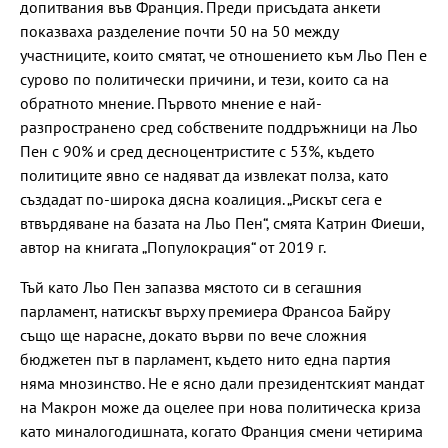
допитвания във Франция. Преди присъдата анкети
показваха разделение почти 50 на 50 между
участниците, които смятат, че отношението към Льо Пен е
сурово по политически причини, и тези, които са на
обратното мнение. Първото мнение е най-
разпространено сред собствените поддръжници на Льо
Пен с 90% и сред десноцентристите с 53%, където
политиците явно се надяват да извлекат полза, като
създадат по-широка дясна коалиция. „Рискът сега е
втвърдяване на базата на Льо Пен“, смята Катрин Фиеши,
автор на книгата „Популокрация“ от 2019 г.
Тъй като Льо Пен запазва мястото си в сегашния
парламент, натискът върху премиера Франсоа Байру
също ще нарасне, докато върви по вече сложния
бюджетен път в парламент, където нито една партия
няма мнозинство. Не е ясно дали президентският мандат
на Макрон може да оцелее при нова политическа криза
като миналогодишната, когато Франция смени четирима