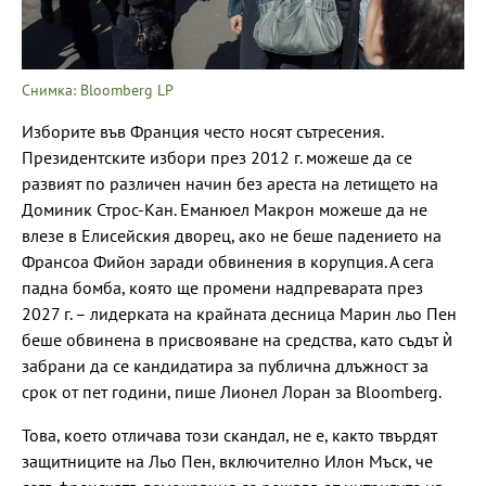
Снимка: Bloomberg LP
Изборите във Франция често носят сътресения.
Президентските избори през 2012 г. можеше да се
развият по различен начин без ареста на летището на
Доминик Строс-Кан. Еманюел Макрон можеше да не
влезе в Елисейския дворец, ако не беше падението на
Франсоа Фийон заради обвинения в корупция. А сега
падна бомба, която ще промени надпреварата през
2027 г. – лидерката на крайната десница Марин льо Пен
беше обвинена в присвояване на средства, като съдът ѝ
забрани да се кандидатира за публична длъжност за
срок от пет години, пише Лионел Лоран за Bloomberg.
Това, което отличава този скандал, не е, както твърдят
защитниците на Льо Пен, включително Илон Мъск, че