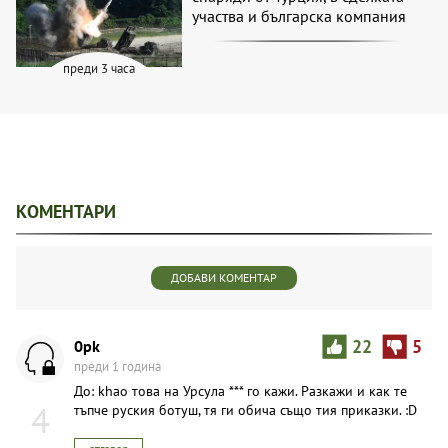
участва и българска компания
преди 3 часа
КОМЕНТАРИ
ДОБАВИ КОМЕНТАР
0pk
22
5
преди 1 година
До: khao това на Урсула *** го кажи. Разкажи и как те
4
тъпче руския ботуш, тя ги обича също тия приказки. :D