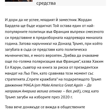
средства
И дори да не успее, младият ѝ заместник Жордан
Бардела ще бъде издигнат. Той остава един от най-
популярните политици във Франция въпреки смесеното
си представяне в предизборната надпревара миналата
година. Затова наръчникът на Доналд Тръмп, при който
загубата в съда се представя като политическо
мъченичество, е много вероятен. „Трябва да очакваме
още по-голяма поляризация във Франция“, казва Хаким
Ел Каруи, съавтор на книга за риска от президентски
мандат на Льо Пен, като сравнява този момент със
стратегията „Спрете кражбата“ на подкрепящото Тръмп
движение MAGA (
от Make America Great Again – Да
направим Америка велика отново – бел. ред.
), след като
Тръмп загуби на изборите през 2020 г.
Това вече донякъде се вижда в обществените