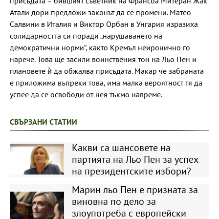
присъдата – бившият съветник на Франсоа Митеран Жак
Атали дори предложи законът да се промени. Матео
Салвини в Италия и Виктор Орбан в Унгария изразиха
солидарността си поради „нарушаването на
демократични норми“, както Кремъл неиронично го
нарече. Това ще засили воинствения тон на Льо Пен и
плановете ѝ да обжалва присъдата. Макар че забраната
е приложима въпреки това, има малка вероятност тя да
успее да се освободи от нея тъкмо навреме.
СВЪРЗАНИ СТАТИИ
Какви са шансовете на
партията на Льо Пен за успех
на президентските избори?
Марин льо Пен е призната за
виновна по дело за
злоупотреба с европейски