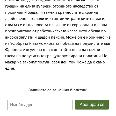
грешки на елита въпреки отровното наследство от
покойния ѝ баща. Тя замени крайностите с крайна
двойственост, канализира антиимигрантските нагласи,
отказа се от планове за излизане от еврозоната и стана
предпочитана от работническата класа, като обеща по-
високи заплати и щедри пенсии. Може би е иронично, че
най-добрата ѝ възможност за победа на популистите във
Франция е осуетена от закон, който цели да смекчи
гнева на популистите срещу корумпирани политици. Но
макар че законът получи своя ден, той може да е само
един.