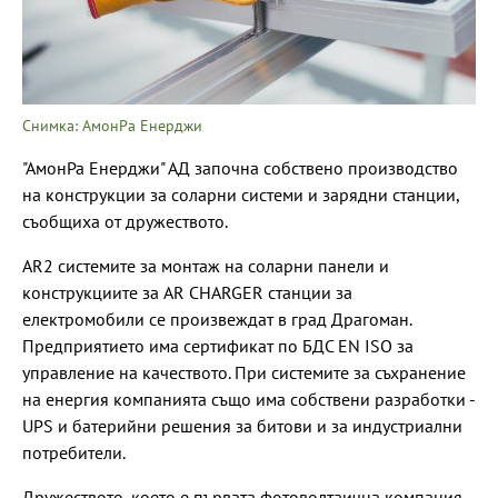
Снимка: АмонРа Енерджи
"АмонРа Енерджи" АД започна собствено производство
на конструкции за соларни системи и зарядни станции,
съобщиха от дружеството.
AR2 системите за монтаж на соларни панели и
конструкциите за AR CHARGER станции за
електромобили се произвеждат в град Драгоман.
Предприятието има сертификат по БДС ЕN ISO за
управление на качеството. При системите за съхранение
на енергия компанията също има собствени разработки -
UPS и батерийни решения за битови и за индустриални
потребители.
Дружеството, което е първата фотоволтаична компания