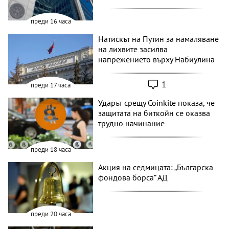
преди 16 часа
Натискът на Путин за намаляване
на лихвите засилва
напрежението върху Набиулина
1
преди 17 часа
Ударът срещу Coinkite показа, че
защитата на биткойн се оказва
трудно начинание
преди 18 часа
Акция на седмицата: „Българска
фондова борса“ АД
преди 20 часа