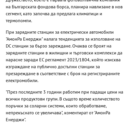
на Българската фондова борса, планира навлизане в нов
сегмент, като започва да предлага климатици и
термопомпи.
При зарядните станции за електрически автомобили
"АмонРа Енерджи" налага тенденцията за използване на
DC станции за бързо зареждане. Очаква се броят на
зарядните станции в жилищни и търговски комплекси да
нарасне заради ЕС регламент 2023/1804, който изисква
изграждане на публично достъпни станции за
презареждане в съответствие с броя на регистрираните
електромобили.
"През последните 3 години работим при падащи цени на
всички продуктови групи. В същото време количеството
поръчки за соларни системи, които обработваме,
непрекъснато се увеличава", коментират от "АмонРа
Енерджи".