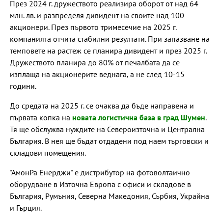
През 2024 г. дружеството реализира оборот от над 64
млн. лв. и разпределя дивидент на своите над 100
акционери. През първото тримесечие на 2025 г.
компанията отчита стабилни резултати. При запазване на
темповете на растеж се планира дивидент и през 2025 г.
Дружеството планира до 80% от печалбата да се
изплаща на акционерите веднага, а не след 10-15
години.
До средата на 2025 г. се очаква да бъде направена и
първата копка на
новата логистична база в град Шумен
.
Тя ще обслужва нуждите на Североизточна и Централна
България. В нея ще бъдат отдадени под наем търговски и
складови помещения.
"АмонРа Енерджи" е дистрибутор на фотоволтаично
оборудване в Източна Европа с офиси и складове в
България, Румъния, Северна Македония, Сърбия, Украйна
и Гърция.