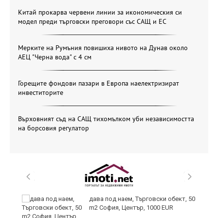
Китай прокарва червени линии за икономическия си
модел преди търговски преговори със САЩ и ЕС
Мерките на Румъния повишиха нивото на Дунав около
АЕЦ "Черна вода" с 4 см
Горещите фондови пазари в Европа наелектризират
инвеститорите
Върховният съд на САЩ тихомълком уби независимостта
на борсовия регулатор
дава под наем, Търговски обект, 50
m2 София, Център, 1000 EUR