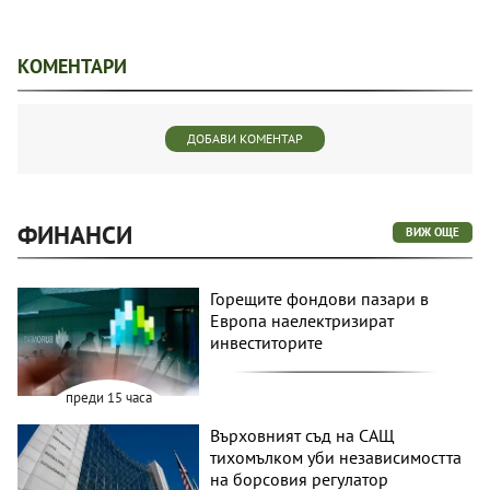
КОМЕНТАРИ
ДОБАВИ КОМЕНТАР
ФИНАНСИ
ВИЖ ОЩЕ
Горещите фондови пазари в
Европа наелектризират
инвеститорите
преди 15 часа
Върховният съд на САЩ
тихомълком уби независимостта
на борсовия регулатор