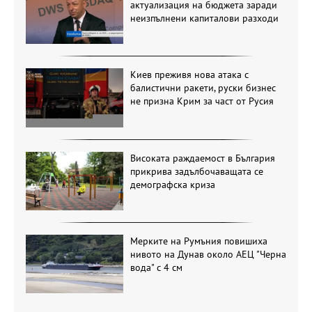
актуализация на бюджета заради
неизпълнени капиталови разходи
Киев преживя нова атака с
балистични ракети, руски бизнес
не призна Крим за част от Русия
Високата раждаемост в България
прикрива задълбочаващата се
демографска криза
Мерките на Румъния повишиха
нивото на Дунав около АЕЦ "Черна
вода" с 4 см