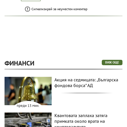
Сигнализирай за неуместен коментар
ФИНАНСИ
ВИЖ ОЩЕ
Акция на седмицата: „Българска
фондова борса“ АД
преди 13 мин.
Квантовата заплаха затяга
примката около врата на
криптовалутите