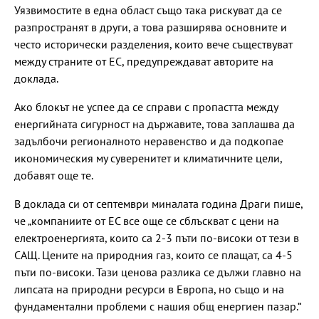
Уязвимостите в една област също така рискуват да се
разпространят в други, а това разширява основните и
често исторически разделения, които вече съществуват
между страните от ЕС, предупреждават авторите на
доклада.
Ако блокът не успее да се справи с пропастта между
енергийната сигурност на държавите, това заплашва да
задълбочи регионалното неравенство и да подкопае
икономическия му суверенитет и климатичните цели,
добавят още те.
В доклада си от септември миналата година Драги пише,
че „компаниите от ЕС все още се сблъскват с цени на
електроенергията, които са 2-3 пъти по-високи от тези в
САЩ. Цените на природния газ, които се плащат, са 4-5
пъти по-високи. Тази ценова разлика се дължи главно на
липсата на природни ресурси в Европа, но също и на
фундаментални проблеми с нашия общ енергиен пазар.“