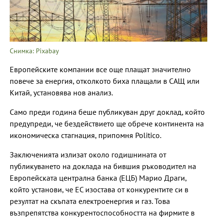
Снимка: Pixabay
Европейските компании все още плащат значително
повече за енергия, отколкото биха плащали в САЩ или
Китай, установява нов анализ.
Само преди година беше публикуван друг доклад, който
предупреди, че бездействието ще обрече континента на
икономическа стагнация, припомня Politico.
Заключенията излизат около годишнината от
публикуването на доклада на бившия ръководител на
Европейската централна банка (ЕЦБ) Марио Драги,
който установи, че ЕС изостава от конкурентите си в
резултат на скъпата електроенергия и газ. Това
възпрепятства конкурентоспособността на фирмите в