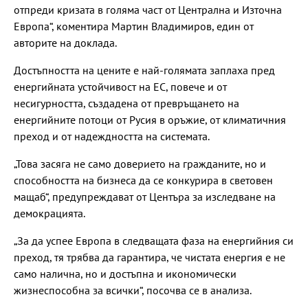
отпреди кризата в голяма част от Централна и Източна
Европа“, коментира Мартин Владимиров, един от
авторите на доклада.
Достъпността на цените е най-голямата заплаха пред
енергийната устойчивост на ЕС, повече и от
несигурността, създадена от превръщането на
енергийните потоци от Русия в оръжие, от климатичния
преход и от надеждността на системата.
„Това засяга не само доверието на гражданите, но и
способността на бизнеса да се конкурира в световен
мащаб“, предупреждават от Центъра за изследване на
демокрацията.
„За да успее Европа в следващата фаза на енергийния си
преход, тя трябва да гарантира, че чистата енергия е не
само налична, но и достъпна и икономически
жизнеспособна за всички“, посочва се в анализа.