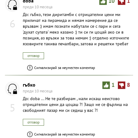
doba
10
1
преди 10 месеца
До: гъбко, тези диритамби с отрицателни цени ми
6
приличат на пирамида и нямам намерение да се
връзвам :) имам познати набутали се с пари и сега
'духат супата' меко казано :) ти си ги цоцай ако си в
позиция, аз връзки за това немам :) отделно източихте
язовирите такива печалбари, затова и решетки требат
отговор
Сигнализирай за неуместен коментар
гъбко
1
8
преди 10 месеца
До: doba ... Не те разбирам , нали искаш неистово
5
отрицателни цени да цоцаш ?! Защо не се фърлиш на
свободният пазар ми си седиш у вас ?!
отговор
Сигнализирай за неуместен коментар