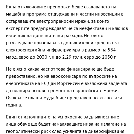
Една от ключовите препоръки беше създаването на
мащабна програма от държавни и частни инвестиции в
остаряващите електропреносни мрежи, за които
експертите предупреждават, че са неефективни и ключов
източник на допълнителни разходи. Неговото
разследване призовава за допълнителни средства за
електроенергийна инфраструктура в размер на 584
млрд. евро до 2030 г. и до 2,29 трлн. евро до 2050 г.
Не е ясно каква част от това финансиране ще бъде
предоставено, но на еврокомисаря по въпросите на
енергетиката на ЕС Дан Йоргенсен е възложена задачата
да планира основен ремонт на европейските мрежи.
Очаква се планът му да бъде представен по-късно тази
година.
Един от източниците на успокоение за длъжностните
лица обаче ще бъдат намаляващите нива на излагане на
геополитически риск след усилията за диверсификация