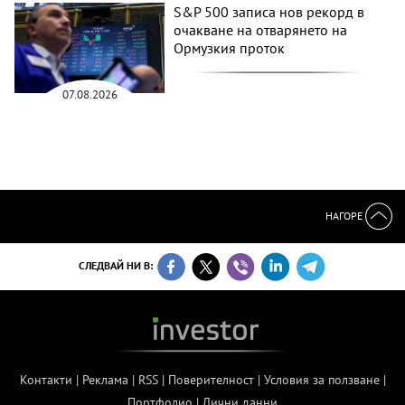
S&P 500 записа нов рекорд в
очакване на отварянето на
Ормузкия проток
07.08.2026
НАГОРЕ
СЛЕДВАЙ НИ В:
Контакти
|
Реклама
|
RSS
|
Поверителност
|
Условия за ползване
|
Портфолио
|
Лични данни