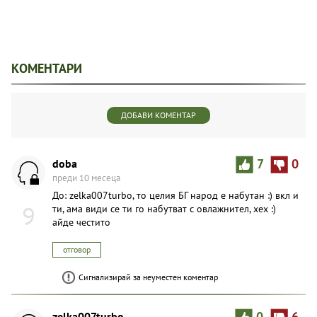
КОМЕНТАРИ
ДОБАВИ КОМЕНТАР
doba
7
0
преди 10 месеца
До: zelka007turbo, то целия БГ народ е набутан :) вкл и
9
ти, ама види се ти го набутват с овлажнител, хех :)
айде честито
отговор
Сигнализирай за неуместен коментар
zelka007turbo
0
6