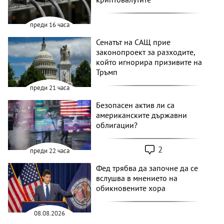
преди 16 часа
Сенатът на САЩ прие
законопроект за разходите,
който игнорира призивите на
Тръмп
преди 21 часа
Безопасен актив ли са
американските държавни
облигации?
2
преди 22 часа
Фед трябва да започне да се
вслушва в мнението на
обикновените хора
08.08.2026