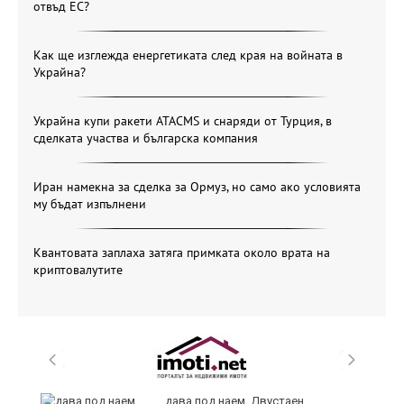
отвъд ЕС?
Как ще изглежда енергетиката след края на войната в
Украйна?
Украйна купи ракети ATACMS и снаряди от Турция, в
сделката участва и българска компания
Иран намекна за сделка за Ормуз, но само ако условията
му бъдат изпълнени
Квантовата заплаха затяга примката около врата на
криптовалутите
,
дава под наем, Двустаен