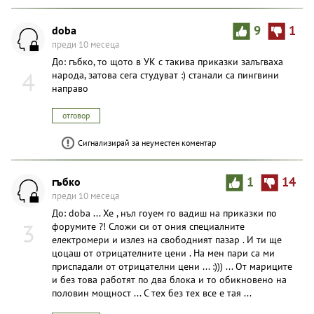
doba
9
1
преди 10 месеца
До: гъбко, то щото в УК с такива приказки залъгваха
4
народа, затова сега студуват :) станали са пингвини
направо
отговор
Сигнализирай за неуместен коментар
гъбко
1
14
преди 10 месеца
До: doba ... Хе , нъл гоуем го вадиш на приказки по
3
форумите ?! Сложи си от ония специалните
електромери и излез на свободният пазар . И ти ще
цоцаш от отрицателните цени . На мен пари са ми
приспадали от отрицателни цени ... :))) ... От мариците
и без това работят по два блока и то обикновено на
половин мощност ... С тех без тех все е тая ...