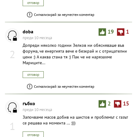
отговор
Сигнализирай за неуместен коментар
doba
19
1
преди 10 месеца
Допреди няколко години Зелков ни обясняваше във
2
форума, че енергията вече е безкрай и с отрицателни
цени :) А каква стана тя :) Пак че не нарязахме
Мариците...
отговор
Сигнализирай за неуместен коментар
гъбко
2
15
преди 10 месеца
Започваме масов добив на шистов и проблемът с газът
1
се решава на момента ... :)))
отговор