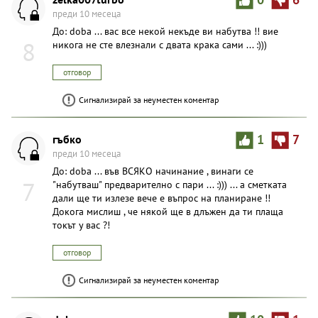
преди 10 месеца
До: doba ... вас все некой некъде ви набутва !! вие
8
никога не сте влезнали с двата крака сами ... :)))
отговор
Сигнализирай за неуместен коментар
гъбко
1
7
преди 10 месеца
До: doba ... във ВСЯКО начинание , винаги се
7
"набутваш" предварително с пари ... :))) ... а сметката
дали ще ти излезе вече е въпрос на планиране !!
Докога мислиш , че някой ще в длъжен да ти плаща
токът у вас ?!
отговор
Сигнализирай за неуместен коментар