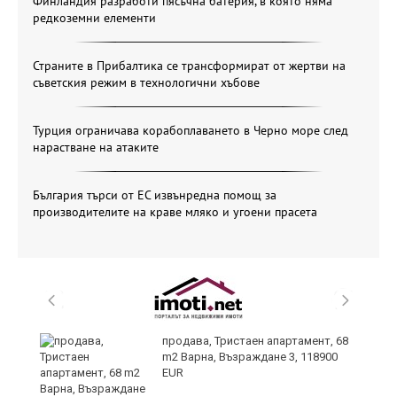
Финландия разработи пясъчна батерия, в която няма
редкоземни елементи
Страните в Прибалтика се трансформират от жертви на
съветския режим в технологични хъбове
Турция ограничава корабоплаването в Черно море след
нарастване на атаките
България търси от ЕС извънредна помощ за
производителите на краве мляко и угоени прасета
ти
продава, Тристаен апартамент, 68
ъв
m2 Варна, Възраждане 3, 118900
EUR