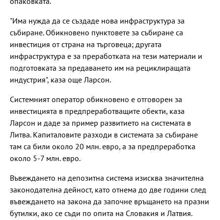
опаковката.
"Има нужда да се създаде нова инфраструктура за
събиране. Обикновено пунктовете за събиране са
инвестиция от страна на търговеца; другата
инфраструктура е за преработката на тези материали и
подготовката за предаването им на рециклиращата
индустрия", каза още Ларсон.
Системният оператор обикновено е отговорен за
инвестицията в предпреработващите обекти, каза
Ларсон и даде за пример развитието на системата в
Литва. Капиталовите разходи в системата за събиране
там са били около 20 млн. евро, а за предпреработка
около 5-7 млн. евро.
Въвеждането на депозитна система изисква значителна
законодателна дейност, като отнема до две години след
въвеждането на закона да започне връщането на празни
бутилки, ако се съди по опита на Словакия и Латвия.