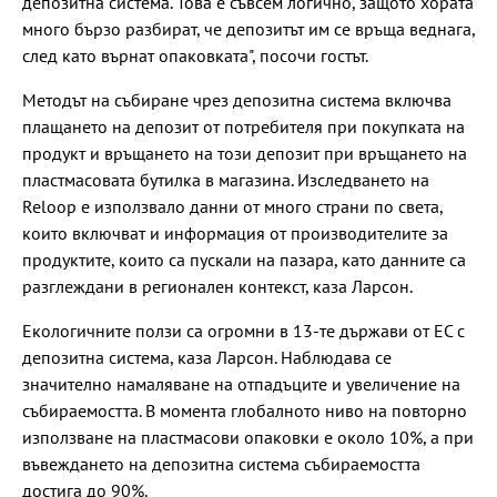
депозитна система. Това е съвсем логично, защото хората
много бързо разбират, че депозитът им се връща веднага,
след като върнат опаковката", посочи гостът.
Методът на събиране чрез депозитна система включва
плащането на депозит от потребителя при покупката на
продукт и връщането на този депозит при връщането на
пластмасовата бутилка в магазина. Изследването на
Reloop е използвало данни от много страни по света,
които включват и информация от производителите за
продуктите, които са пускали на пазара, като данните са
разглеждани в регионален контекст, каза Ларсон.
Екологичните ползи са огромни в 13-те държави от ЕС с
депозитна система, каза Ларсон. Наблюдава се
значително намаляване на отпадъците и увеличение на
събираемостта. В момента глобалното ниво на повторно
използване на пластмасови опаковки е около 10%, а при
въвеждането на депозитна система събираемостта
достига до 90%.