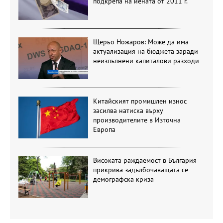
подкрепа на йената от 2011 г.
Щерьо Ножаров: Може да има
актуализация на бюджета заради
неизпълнени капиталови разходи
Китайският промишлен износ
засилва натиска върху
производителите в Източна
Европа
Високата раждаемост в България
прикрива задълбочаващата се
демографска криза