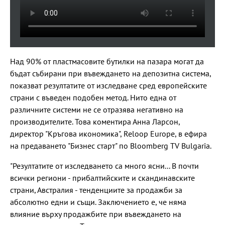
Над 90% от пластмасовите бутилки на пазара могат да
бъдат събирани при въвеждането на депозитна система,
показват резултатите от изследване сред европейските
страни с въведен подобен метод. Нито една от
различните системи не се отразява негативно на
производителите. Това коментира Анна Ларсон,
директор "Кръгова икономика", Reloop Europe, в ефира
на предаването "Бизнес старт" по Bloomberg TV Bulgaria.
"Резултатите от изследването са много ясни... В почти
всички региони - прибалтийските и скандинавските
страни, Австралия - тенденциите за продажби за
абсолютно едни и същи. Заключението е, че няма
влияние върху продажбите при въвеждането на