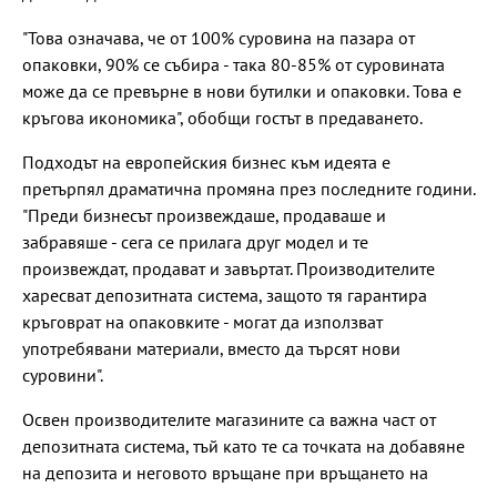
"Това означава, че от 100% суровина на пазара от
опаковки, 90% се събира - така 80-85% от суровината
може да се превърне в нови бутилки и опаковки. Това е
кръгова икономика", обобщи гостът в предаването.
Подходът на европейския бизнес към идеята е
претърпял драматична промяна през последните години.
"Преди бизнесът произвеждаше, продаваше и
забравяше - сега се прилага друг модел и те
произвеждат, продават и завъртат. Производителите
харесват депозитната система, защото тя гарантира
кръговрат на опаковките - могат да използват
употребявани материали, вместо да търсят нови
суровини".
Освен производителите магазините са важна част от
депозитната система, тъй като те са точката на добавяне
на депозита и неговото връщане при връщането на