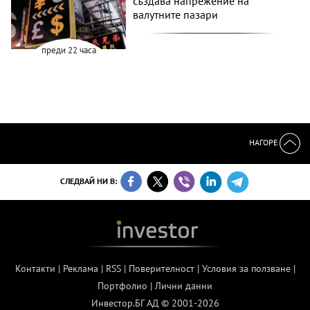
създава напрежение на
валутните пазари
преди 22 часа
НАГОРЕ
СЛЕДВАЙ НИ В:
Контакти
|
Реклама
|
RSS
|
Поверителност
|
Условия за ползване
|
Портфолио
|
Лични данни
Инвестор.БГ АД © 2001-2026