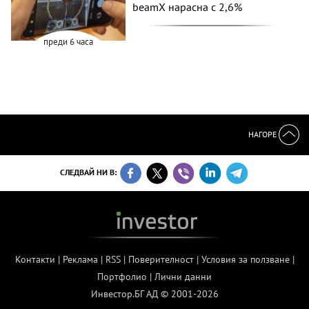
beamX нарасна с 2,6%
преди 6 часа
НАГОРЕ
СЛЕДВАЙ НИ В:
Контакти
|
Реклама
|
RSS
|
Поверителност
|
Условия за ползване
|
Портфолио
|
Лични данни
Инвестор.БГ АД © 2001-2026