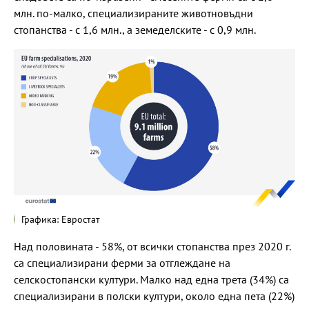
млн. по-малко, специализираните животновъдни
стопанства - с 1,6 млн., а земеделските - с 0,9 млн.
Графика: Евростат
Над половината - 58%, от всички стопанства през 2020 г.
са специализирани ферми за отглеждане на
селскостопански култури. Малко над една трета (34%) са
специализирани в полски култури, около една пета (22%)