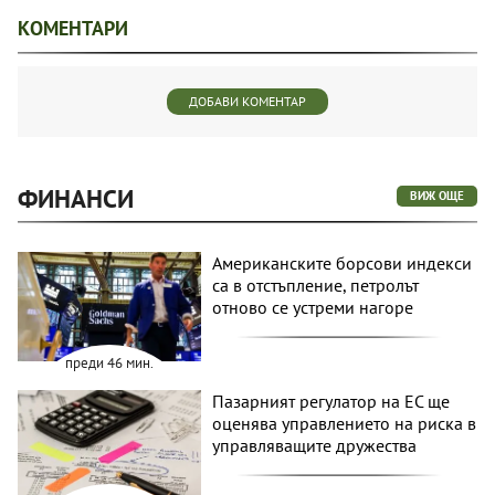
КОМЕНТАРИ
ДОБАВИ КОМЕНТАР
ФИНАНСИ
ВИЖ ОЩЕ
Американските борсови индекси
са в отстъпление, петролът
отново се устреми нагоре
преди 46 мин.
Пазарният регулатор на ЕС ще
оценява управлението на риска в
управляващите дружества