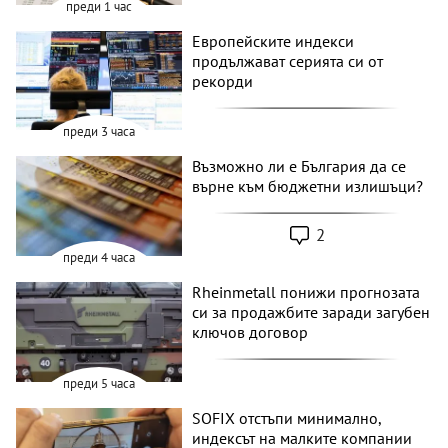
преди 1 час
Европейските индекси
продължават серията си от
рекорди
преди 3 часа
Възможно ли е България да се
върне към бюджетни излишъци?
2
преди 4 часа
Rheinmetall понижи прогнозата
си за продажбите заради загубен
ключов договор
преди 5 часа
SOFIX отстъпи минимално,
индексът на малките компании