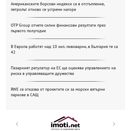
Американските борсови индекси са в отстъпление,
петролът отново се устреми нагоре
OTP Group отчете силни финансови резултати през
първото полугодие
В Европа работят над 10 хил. пивоварни, в България те са
42
Пазарният регулатор на ЕС ще оценява управлението на
риска в управляващите дружества
RWE се отказва от проектите си за морски вятърни
паркове в САЩ