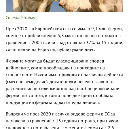
Снимка: Pixabay
През 2020 г. в Европейския съюз е имало 9,1 млн. ферми,
което е с приблизително 5,3 млн. стопанства по-малко в
сравнение с 2005 г., или спад от около 37% за 15 години,
сочат данни на Евростат, публикувани днес.
Фермите могат да бъдат класифицирани според
дейностите, които преобладават в приходите на
стопанството. Някои имат приходи от различни дейности
(смесено земеделие), докато други печелят главно от
растениевъдство или животновъдство. Специализирани
ферми пък са тези, в които поне две трети от общата
продукция на фермата идват от една дейност.
Въпреки че през 2020 г. всички видове ферми в ЕС са
намалели в сравнение с 15 години по-рано, при някои
спадовете са по-изразени - смесените ферми са с 2,6