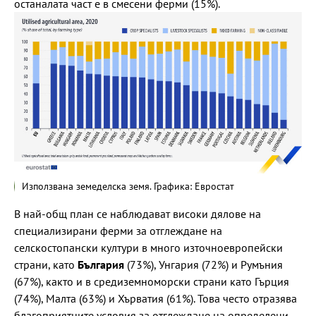
останалата част е в смесени ферми (15%).
Използвана земеделска земя. Графика: Евростат
В най-общ план се наблюдават високи дялове на
специализирани ферми за отглеждане на
селскостопански култури в много източноевропейски
страни, като
България
(73%), Унгария (72%) и Румъния
(67%), както и в средиземноморски страни като Гърция
(74%), Малта (63%) и Хърватия (61%). Това често отразява
благоприятните условия за отглеждане на определени