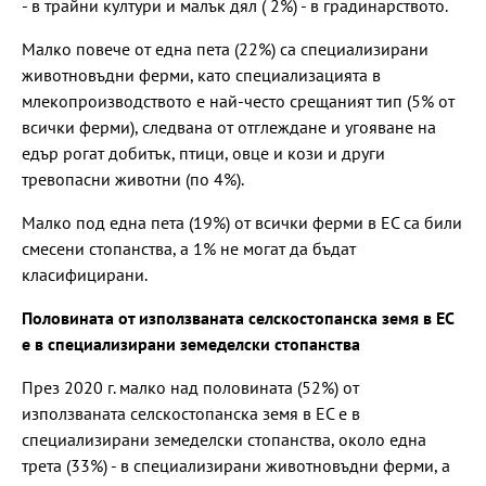
- в трайни култури и малък дял ( 2%) - в градинарството.
Малко повече от една пета (22%) са специализирани
животновъдни ферми, като специализацията в
млекопроизводството е най-често срещаният тип (5% от
всички ферми), следвана от отглеждане и угояване на
едър рогат добитък, птици, овце и кози и други
тревопасни животни (по 4%).
Малко под една пета (19%) от всички ферми в ЕС са били
смесени стопанства, а 1% не могат да бъдат
класифицирани.
Половината от използваната селскостопанска земя в ЕС
е в специализирани земеделски стопанства
През 2020 г. малко над половината (52%) от
използваната селскостопанска земя в ЕС е в
специализирани земеделски стопанства, около една
трета (33%) - в специализирани животновъдни ферми, а