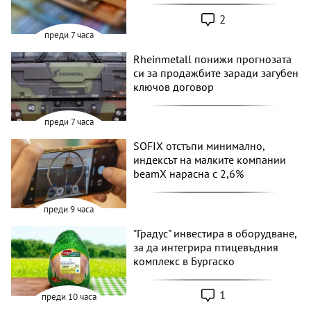
2
преди 7 часа
Rheinmetall понижи прогнозата
си за продажбите заради загубен
ключов договор
преди 7 часа
SOFIX отстъпи минимално,
индексът на малките компании
beamX нарасна с 2,6%
преди 9 часа
"Градус" инвестира в оборудване,
за да интегрира птицевъдния
комплекс в Бургаско
1
преди 10 часа