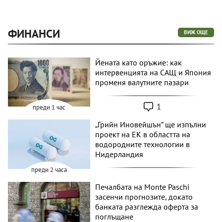
ФИНАНСИ
ВИЖ ОЩЕ
Йената като оръжие: как
интервенцията на САЩ и Япония
променя валутните пазари
1
преди 1 час
„Грийн Иновейшън“ ще изпълни
проект на ЕК в областта на
водородните технологии в
Нидерландия
преди 2 часа
Печалбата на Monte Paschi
засенчи прогнозите, докато
банката разглежда оферта за
поглъщане