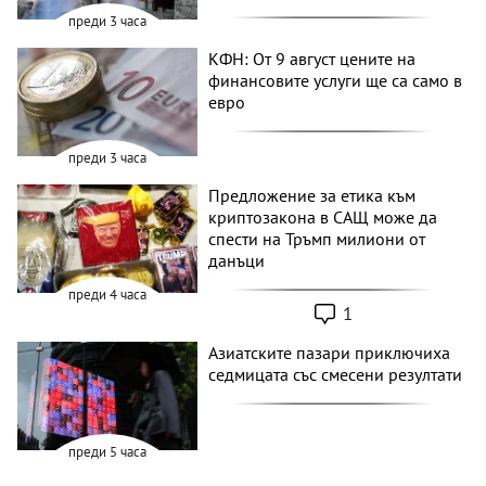
преди 3 часа
КФН: От 9 август цените на
финансовите услуги ще са само в
евро
преди 3 часа
Предложение за етика към
криптозакона в САЩ може да
спести на Тръмп милиони от
данъци
преди 4 часа
1
Азиатските пазари приключиха
седмицата със смесени резултати
преди 5 часа