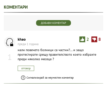
КОМЕНТАРИ
ДОБАВИ КОМЕНТАР
khao
2
8
преди 1 година
нали повечето болници са частни?... и защо
1
протестирате срещу правителството което избрахте
преди няколко месеца ?
отговор
Сигнализирай за неуместен коментар