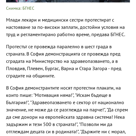
Снимка: БГНЕС
Млади лекари и медицински сестри протестират с
настояване за по-високи заплати, достойни условия на
труд и регламентирано работно време, предава БГНЕС.
Протестът се провежда паралелно в шест града в
страната. В София демонстрацията се провежда пред
сградата на Министерство на здравеопазването, а в
Пловдив, Плевен, Бургас, Варна и Стара Загора - пред
сградите на общините.
В София демонстрантите носят протестни плакати, на
които пише: "Мотивация няма!", "Искам бъдеще в
България!", "Здравеопазването е сектор от национално
значение, не може да се разглежда на парче!", "Да спрем
да сме донори на европейската здравна система! Нека
задържим и тези 500 в страната!", "Позволи ми да
отглеждам децата си в родината!", "Държите ни с морал,