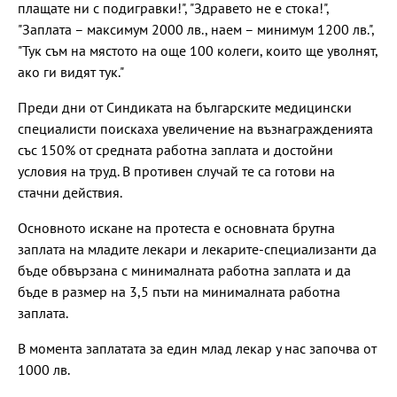
плащате ни с подигравки!", "Здравето не е стока!",
"Заплата – максимум 2000 лв., наем – минимум 1200 лв.",
"Тук съм на мястото на още 100 колеги, които ще уволнят,
ако ги видят тук."
Преди дни от Синдиката на българските медицински
специалисти поискаха увеличение на възнагражденията
със 150% от средната работна заплата и достойни
условия на труд. В противен случай те са готови на
стачни действия.
Основното искане на протеста е основната брутна
заплата на младите лекари и лекарите-специализанти да
бъде обвързана с минималната работна заплата и да
бъде в размер на 3,5 пъти на минималната работна
заплата.
В момента заплатата за един млад лекар у нас започва от
1000 лв.