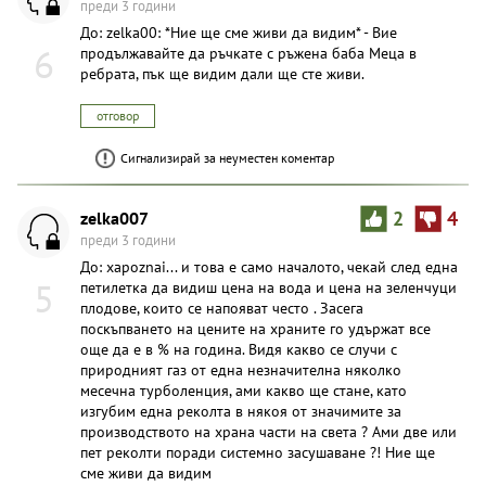
преди 3 години
До: zelka00: *Ние ще сме живи да видим* - Вие
6
продължавайте да ръчкате с ръжена баба Меца в
ребрата, пък ще видим дали ще сте живи.
отговор
Сигнализирай за неуместен коментар
zelka007
2
4
преди 3 години
До: xapoznai... и това е само началото, чекай след една
5
петилетка да видиш цена на вода и цена на зеленчуци
плодове, които се напояват често . Засега
поскъпването на цените на храните го удържат все
още да е в % на година. Видя какво се случи с
природният газ от една незначителна няколко
месечна турболенция, ами какво ще стане, като
изгубим една реколта в някоя от значимите за
производството на храна части на света ? Ами две или
пет реколти поради системно засушаване ?! Ние ще
сме живи да видим