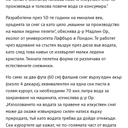
произвежда и толкова повече вода се консумира.”
Разработени през 50-те години на миналия век,
оръдията за сняг са като цяло „машини за производство
на малки ледени пелети“, обяснява д-р Мадлин Ор,
еколог от университета Лафбъро в Лондон. Те работят
чрез вдухване на сгъстен въздух през дюза във водата,
като след това навън се изхвърлят малки ледени
кристали. Тяхната пелетна форма се различава от
естествените снежинки.
Но само за два фута (60 см) фалшив сняг върху един акър
(около 4 декара), еквивалентен на една ски писта в
голям курорт, са необходими 70 хил. литра вода за
захранване на машината, изчислява д-р Ор.
„Използването на водата за правене на изкуствен сняг
може да окаже извънредно силен натиск върху
природата, тъй като водата трябва да дойде отнякъде.
Ски курортите ще кажат, че по-голямата част от водата