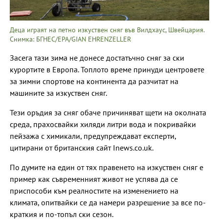
Деца играят на петно изкуствен сняг във Вилдхаус, Швейцария.
Снимка: БГНЕС/EPA/GIAN EHRENZELLER
Засега тази зима не донесе достатъчно сняг за ски
курортите в Европа. Топлото време принуди центровете
за зимни спортове на континента да разчитат на
машините за изкуствен сняг.
Тези оръдия за сняг обаче причиняват щети на околната
среда, прахосвайки хиляди литри вода и покривайки
пейзажа с химикали, предупреждават експерти,
цитирани от британския сайт Inews.co.uk.
По думите на един от тях правенето на изкуствен сняг е
пример как съвременният живот не успява да се
приспособи към реалностите на изменението на
климата, опитвайки се да намери разрешение за все по-
краткия и по-топъл ски сезон.