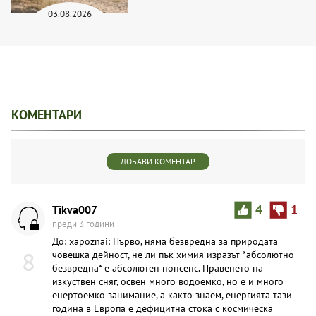
03.08.2026
КОМЕНТАРИ
ДОБАВИ КОМЕНТАР
Tikva007
4
1
преди 3 години
До: xapoznai: Първо, няма безвредна за природата
8
човешка дейност, не ли пък химия изразът *абсолютно
безвредна* е абсолютен нонсенс. Правенето на
изкуствен сняг, освен много водоемко, но е и много
енертоемко занимание, а както знаем, енергията тази
година в Европа е дефицитна стока с космическа