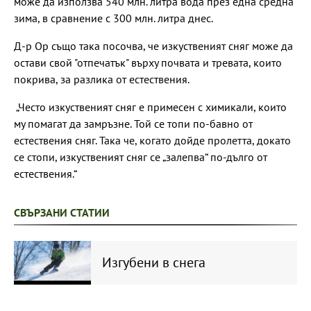
може да използва 540 млн. литра вода през една средна
зима, в сравнение с 300 млн. литра днес.
Д-р Ор също така посочва, че изкуственият сняг може да
остави свой "отпечатък" върху почвата и тревата, които
покрива, за разлика от естествения.
„Често изкуственият сняг е примесен с химикали, които
му помагат да замръзне. Той се топи по-бавно от
естествения сняг. Така че, когато дойде пролетта, докато
се стопи, изкуственият сняг се „залепва“ по-дълго от
естествения.“
СВЪРЗАНИ СТАТИИ
Изгубени в снега