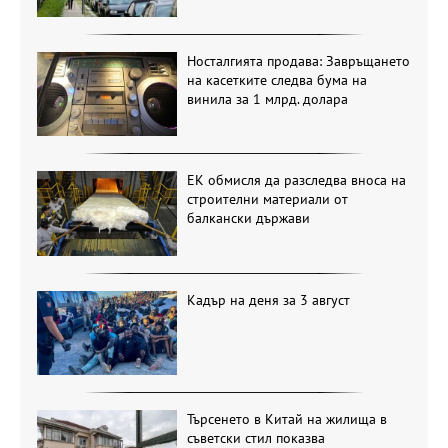
Носталгията продава: Завръщането
на касетките следва бума на
винила за 1 млрд. долара
ЕК обмисля да разследва вноса на
строителни материали от
балкански държави
Кадър на деня за 3 август
Търсенето в Китай на жилища в
съветски стил показва