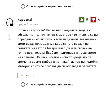
Сигнализирай за неуместен коментар
xapoznai
9
3
преди 3 години
Страшни глупости! Първо необходимата вода е с
1
абсолютно незначителен дял, второ - те пистите са на
определени от еколози места за да няма значителни
щети върху природата, а корозията е върха - по
логиката на автора би трябвало да има свлачище
точно под пистата. Въобще надминава и пръцкането
на кравите... Всички искаме чиста природа, но от
време на време трябва и по-някой шамар на подобни
"Автори", които се опитват да си оправдаят заплатата...
отговор
Сигнализирай за неуместен коментар