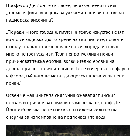
Професор Де Йонг е съгласен, че изкуственият сняг
„променя [или] унищожава уязвимите почви на голяма
надморска височина“.
„Поради много твърдия, плътен и тежък изкуствен сняг,
който се задържа дълго време на ски пистите, почвите
отдолу страдат от изчерпване на кислорода и стават
много непропускливи. Тези непропускливи почви
причиняват тежка ерозия, включително ерозия на
дерета при по-стръмните писти. Те се изчерпват от фауна
и флора, тъй като не могат да оцелеят в тези уплътнени
почви.”
Освен че машините за сняг унищожават алпийския
пейзаж и причиняват шумово замърсяване, проф. Де
Йонг отбелязва, че те изискват и големи количества
енергия за изпомпване на подпочвените води.