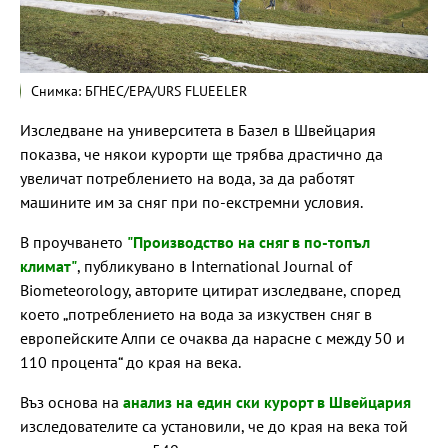
Снимка: БГНЕС/EPA/URS FLUEELER
Изследване на университета в Базел в Швейцария
показва, че някои курорти ще трябва драстично да
увеличат потреблението на вода, за да работят
машините им за сняг при по-екстремни условия.
В проучването
"Производство на сняг в по-топъл
климат"
, публикувано в International Journal of
Biometeorology, авторите цитират изследване, според
което „потреблението на вода за изкуствен сняг в
европейските Алпи се очаква да нарасне с между 50 и
110 процента“ до края на века.
Въз основа на
анализ на един ски курорт в Швейцария
изследователите са установили, че до края на века той