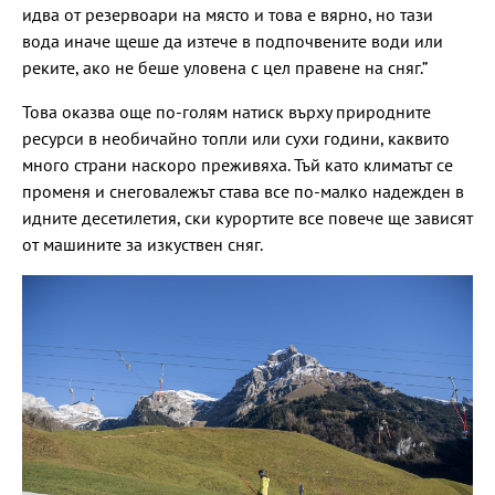
идва от резервоари на място и това е вярно, но тази
вода иначе щеше да изтече в подпочвените води или
реките, ако не беше уловена с цел правене на сняг.”
Това оказва още по-голям натиск върху природните
ресурси в необичайно топли или сухи години, каквито
много страни наскоро преживяха. Тъй като климатът се
променя и снеговалежът става все по-малко надежден в
идните десетилетия, ски курортите все повече ще зависят
от машините за изкуствен сняг.