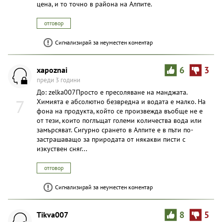
цена, и то точно в района на Алпите.
отговор
Сигнализирай за неуместен коментар
xapoznai
6
3
преди 3 години
До: zelka007Просто е пресоляване на манджата.
7
Химията е абсолютно безвредна и водата е малко. На
фона на продукта, който се произвежда въобще не е
от тези, които поглъщат големи количества вода или
замърсяват. Сигурно срането в Алпите е в пъти по-
застрашаващо за природата от някакви писти с
изкуствен сняг...
отговор
Сигнализирай за неуместен коментар
Tikva007
8
5