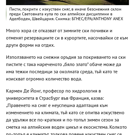
Писти, покрити с изкуствен сняг, в иначе безснежния склон
преди Световната купа по ски алпийски дисциплини в
Аделбоден, Швейцария. Снимка: БГНЕС/EPA/ANTHONY ANEX
Много хора се отказват от зимните ски почивки и
отменят резервациите си в курортите, насочвайки се към
други форми на отдих.
Използването на снежни оръдия за покриването на ски
пистите с така нареченото „бяло злато“ обаче може да
има тежки последици за околната среда, тъй като те
изискват огромно количество вода.
Кармен Де Йонг, професор по хидрология в
университета в Страсбург във Франция, казва:
„Правенето на сняг е неуспешна адаптация към
изменението на климата, тъй като се опитва изкуствено
да удължи все по-краткия и по-топъл зимен сезон за
сметка на алпийския воден цикъл и екосистема. Колкото
по-топъл е климатът, толкова повече изкуствен сняг се