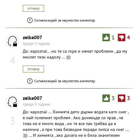
отговор
Сигнализирай за неуместен коментар
zelka007
1
4
преди 3 години
До: xapoznai... но те са горе и нямат проблеми , да му
4
мислят тези надолу ... :)))
отговор
Сигнализирай за неуместен коментар
zelka007
3
3
преди 3 години
До: xapoznai ... Химията дето държи водата като сняг ,
3
е най-големият проблем . Ако донякъде си прав , че
това не е много вода , но тя все пак трябва да е
налична , а при това безводие поради липса на сняг ...
:))) ... И химията , ако досега не е била значителен