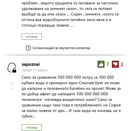
проблем , защото оръдията са ползвани за частично
удължаване на зимният сезон , то сега се ползват
въобще за да има сезон ... Сиреч , химията , която се
оттича във водосборните питейни зони вече е в
стотици порядъци повече ...
отговор
Сигнализирай за неуместен коментар
xapoznai
7
1
преди 3 години
Само за сравнение 300 000 000 литра са 300 000
2
кубика вода и примерно един Слънчев бряг не може
да напълни и половината басейни на пролет. Може за
по-добър ефект да напишете 300 000 000 000
милилитра - изглежда внушително нали? Само за
сравнение също така това е потреблението на София
за малко повече от ден... И тази вода не изчезва, не я
губим...
отговор