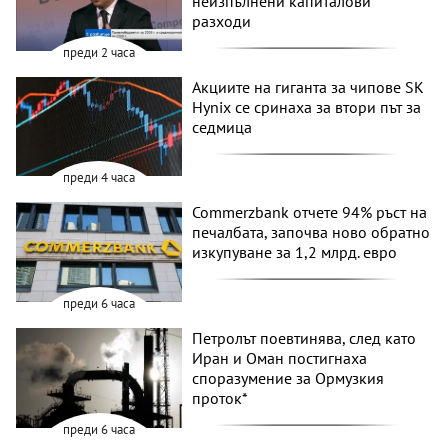
неизпълнени капиталови
разходи
преди 2 часа
Акциите на гиганта за чипове SK
Hynix се сринаха за втори път за
седмица
преди 4 часа
Commerzbank отчете 94% ръст на
печалбата, започва ново обратно
изкупуване за 1,2 млрд. евро
преди 6 часа
Петролът поевтинява, след като
Иран и Оман постигнаха
споразумение за Ормузкия
проток*
преди 6 часа