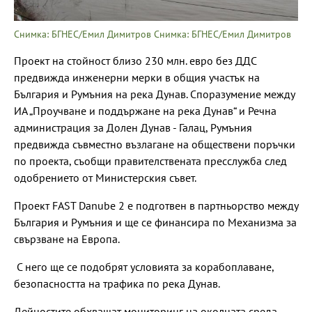
Снимка: БГНЕС/Емил Димитров Снимка: БГНЕС/Емил Димитров
Проект на стойност близо 230 млн. евро без ДДС
предвижда инженерни мерки в общия участък на
България и Румъния на река Дунав. Споразумение между
ИА „Проучване и поддържане на река Дунав“ и Речна
администрация за Долен Дунав - Галац, Румъния
предвижда съвместно възлагане на обществени поръчки
по проекта, съобщи правителствената пресслужба след
одобрението от Министерския съвет.
Проект FAST Danube 2 е подготвен в партньорство между
България и Румъния и ще се финансира по Механизма за
свързване на Европа.
С него ще се подобрят условията за корабоплаване,
безопасността на трафика по река Дунав.
Дейностите обхващат мониторинг на околната среда,