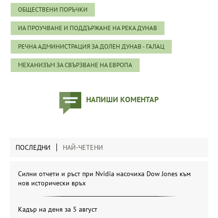
ОБЩЕСТВЕНИ ПОРЪЧКИ
ИА ПРОУЧВАНЕ И ПОДДЪРЖАНЕ НА РЕКА ДУНАВ
РЕЧНА АДМИНИСТРАЦИЯ ЗА ДОЛЕН ДУНАВ - ГАЛАЦ
МЕХАНИЗЪМ ЗА СВЪРЗВАНЕ НА ЕВРОПА
НАПИШИ КОМЕНТАР
ПОСЛЕДНИ
НАЙ-ЧЕТЕНИ
Силни отчети и ръст при Nvidia насочиха Dow Jones към
нов исторически връх
Кадър на деня за 5 август