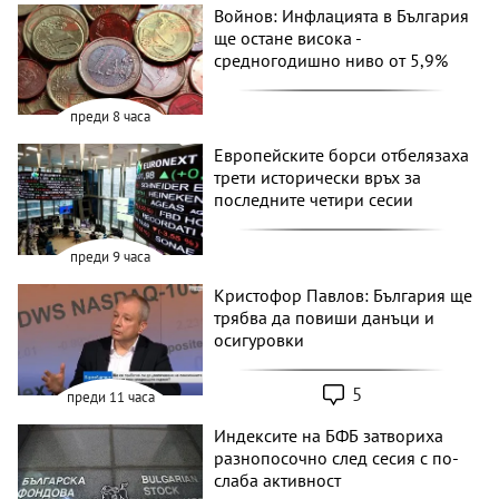
Войнов: Инфлацията в България
ще остане висока -
средногодишно ниво от 5,9%
преди 8 часа
Европейските борси отбелязаха
трети исторически връх за
последните четири сесии
преди 9 часа
Кристофор Павлов: България ще
трябва да повиши данъци и
осигуровки
5
преди 11 часа
Индексите на БФБ затвориха
разнопосочно след сесия с по-
слаба активност