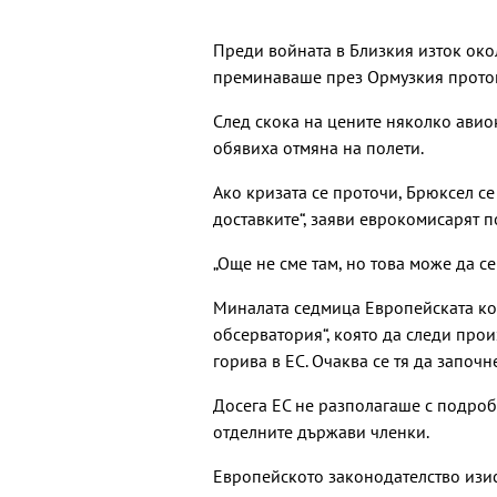
Преди войната в Близкия изток око
преминаваше през Ормузкия проток,
След скока на цените няколко ави
обявиха отмяна на полети.
Ако кризата се проточи, Брюксел се
доставките“, заяви еврокомисарят п
„Още не сме там, но това може да се
Миналата седмица Европейската ко
обсерватория“, която да следи прои
горива в ЕС. Очаква се тя да започн
Досега ЕС не разполагаше с подроб
отделните държави членки.
Европейското законодателство изис