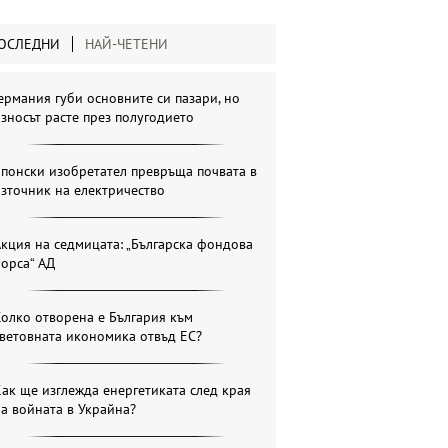
ОСЛЕДНИ
НАЙ-ЧЕТЕНИ
ермания губи основните си пазари, но
зносът расте през полугодието
понски изобретател превръща почвата в
зточник на електричество
кция на седмицата: „Българска фондова
орса“ АД
олко отворена е България към
ветовната икономика отвъд ЕС?
ак ще изглежда енергетиката след края
а войната в Украйна?