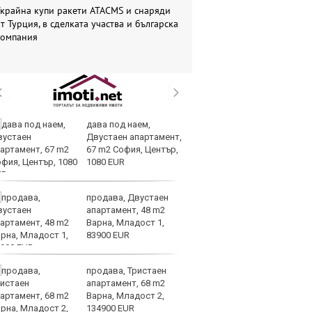
крайна купи ракети ATACMS и снаряди
т Турция, в сделката участва и българска
компания
дава под наем,
Во
Двустаен апартамент,
на
67 m2 София, Център,
д
1080 EUR
продава, Двустаен
Ма
апартамент, 48 m2
им
Варна, Младост 1,
Я
83900 EUR
продава, Тристаен
Ис
апартамент, 68 m2
ст
Варна, Младост 2,
о
134900 EUR
у