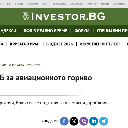
Air
Gol
Tialoto
Az-jenata
Puls
Teenproblem
Automedia
Imoti.net
Rabota
Az-deteto
ИНДЕКСИ
БФБ В РЕАЛНО ВРЕМЕ
ФОРУМ
СПЕЦИАЛНИ ПР
ТА
КРИЗАТА В ИРАН
БЮДЖЕТ 2026
ИЗКУСТВЕН ИНТЕЛЕКТ
ПОРТ И ИНФРАСТРУКТУРА
Б за авиационното гориво
проточи, Брюксел се подготвя за възможни „проблеми
СПОДЕЛИ: