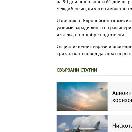
на 90 дни нетен внос и 61 дни вът
между бензин, дизел и самолетно г
Източник от Европейската комисия 
уязвими заради липса на рафинерие
изглеждат по-добре подготвени.
Същият източник изрази и опасение
кризата като повод да спрат нерен
СВЪРЗАНИ СТАТИИ
Авиоинд
хоризон
Нискот