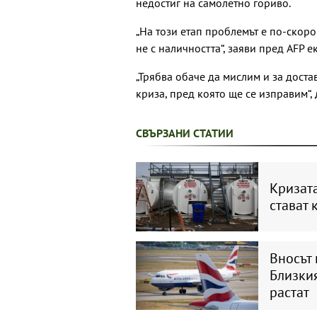
недостиг на самолетно гориво.
„На този етап проблемът е по-скоро
не с наличността“, заяви пред AFP
„Трябва обаче да мислим и за доста
криза, пред която ще се изправим“, 
СВЪРЗАНИ СТАТИИ
Кризата
стават 
Вносът 
Близкия
растат