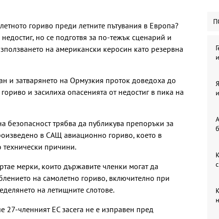
П
олетното гориво преди летните пътувания в Европа?
 недостиг, но се подготвя за по-тежък сценарий и
Г
използването на американски керосин като резервна
и
ан и затварянето на Ормузкия проток доведоха до
Я
гориво и засилиха опасенията от недостиг в пика на
и
А
а безопасност трябва да публикува препоръки за
б
произведено в САЩ авиационно гориво, което в
о технически причини.
К
с
тае мерки, които държавите членки могат да
еблението на самолетно гориво, включително при
еделянето на летищните слотове.
К
н
е 27-членният ЕС засега не е изправен пред