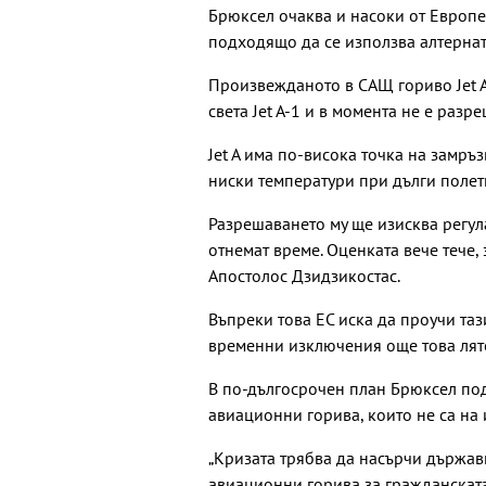
Брюксел очаква и насоки от Европе
подходящо да се използва алтерна
Произвежданото в САЩ гориво Jet A 
света Jet A-1 и в момента не е разр
Jet A има по-висока точка на замръ
ниски температури при дълги полет
Разрешаването му ще изисква регул
отнемат време. Оценката вече тече
Апостолос Дзидзикостас.
Въпреки това ЕС иска да проучи та
временни изключения още това лят
В по-дългосрочен план Брюксел под
авиационни горива, които не са на
„Кризата трябва да насърчи държав
авиационни горива за гражданската