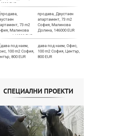
продава, Двустаен
Н
апартамент, 73 m2
Be
София, Малинова
за
Долина, 146000 EUR
па
Бъфет
дава под наем, Офис,
Ир
100 m2 София, Център,
от
800 EUR
за
О
СПЕЦИАЛНИ ПРОЕКТИ