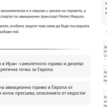
У
о
 икономически и е свързан с цената на горивото, а
 експертът по авиационен транспорт Матео Мироло.
вките, особено защото това няма да бъде последната
добави той.
НАП: Почти всеки
втори обект по
Южното Черноморие е
с нарушение
 в Иран - самолетното гориво и дизелът
Ракът на простатата
критична точка за Европа
на Джо Байдън се е
разпространил
на авиационно гориво в Европа от
 изток пресъхва, опасенията от недостиг
Условията за туризъм
в планините са добри