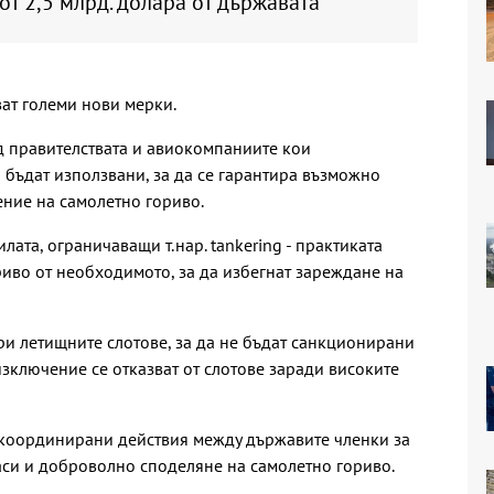
т 2,5 млрд. долара от държавата
ват големи нови мерки.
д правителствата и авиокомпаниите кои
 бъдат използвани, за да се гарантира възможно
ние на самолетно гориво.
лата, ограничаващи т.нар. tankering - практиката
риво от необходимото, за да избегнат зареждане на
ри летищните слотове, за да не бъдат санкционирани
зключение се отказват от слотове заради високите
 координирани действия между държавите членки за
си и доброволно споделяне на самолетно гориво.