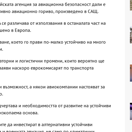
йската агенция за авиационна безопасност дали е
тивно авиационно гориво, произведено в САЩ.
се различава от използвания в останалата част на
ешено в Европа.
зване, което го прави по-малко устойчиво на много
и.
аторни и логистични промени, които вероятно ще
, заяви наскоро еврокомисарят по транспорта
зи възможност, а някои авиокомпании настояват за
о.
чертава и необходимостта от развитие на устойчиви
 изкопаема основа.
ите да инвестират в алтернативни устойчиви
 и военната авиация, не само по климатични