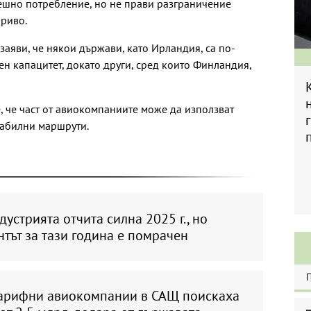
решно потребление, но не прави разграничение
ориво.
заяви, че някои държави, като Ирландия, са по-
н капацитет, докато други, сред които Финландия,
, че част от авиокомпаниите може да използват
табилни маршрути.
устрията отчита силна 2025 г., но
тът за тази година е помрачен
арифни авиокомпании в САЩ поискаха