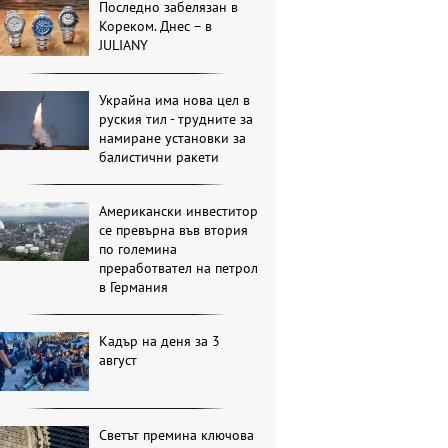
Последно забелязан в
Кореком. Днес – в
JULIANY
Украйна има нова цел в
руския тил - трудните за
намиране установки за
балистични ракети
Американски инвеститор
се превърна във втория
по големина
преработвател на петрол
в Германия
Кадър на деня за 3
август
Светът премина ключова