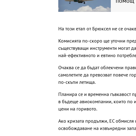
помощ о
На този етап от Брюксел не се очак
Комисията по-скоро ще уточни пре
съществуващи инструменти могат да
най-ефективното и евтино потребле
Очаква се да бъдат облекчени прави
самолетите да превозват повече го
по-скъпи летища.
Планира се и временна гъвкавост п
в бъдеще авиокомпании, които по и
цени на горивото.
Ако кризата продължи, ЕС обмисля
освобождаване на извънредни запа