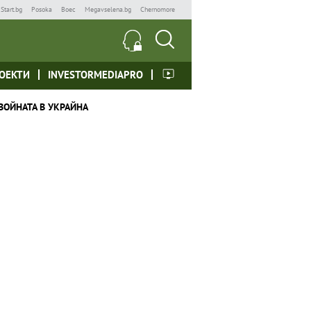
Start.bg
Posoka
Boec
Megavselena.bg
Chernomore
ОЕКТИ
INVESTORMEDIAPRO
ВОЙНАТА В УКРАЙНА