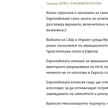
Снимка: БГНЕС/ EPA/MARTIN DIVISEK
Колко сериозна е заплахата за сам
Европейският съюз засега не отчита
разглежда варианти, включително 
възможност.
Войната на САЩ и Израел срещу Ир
рязко поскъпване на авиационното 
туристическия сезон в Европа.
Европейската агенция за авиационн
евентуално разрешаване на Jet A, 
момента не се използва в Европа п
Европейската комисия също ще очер
използват, за да оптимизират потр
зареждането на самолетите и разпр
Брюксел неколкократно подчерта, ч