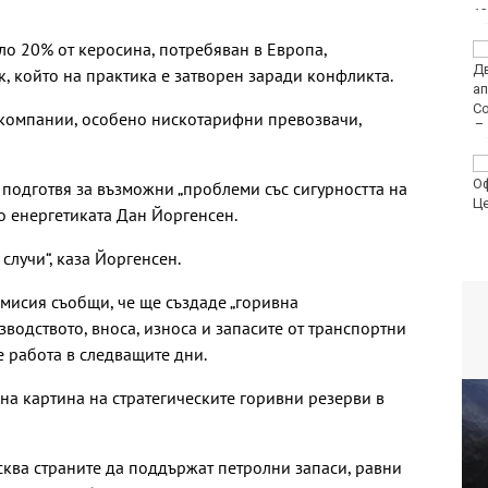
ло 20% от керосина, потребяван в Европа,
Пьотр Нестеров е на
финал в Пловдив
 който на практика е затворен заради конфликта.
окомпании, особено нискотарифни превозвачи,
Авария оставя без
вода стотици
 подготвя за възможни „проблеми със сигурността на
варненци
о енергетиката Дан Йоргенсен.
 случи“, каза Йоргенсен.
мисия съобщи, че ще създаде „горивна
зводството, вноса, износа и запасите от транспортни
е работа в следващите дни.
на картина на стратегическите горивни резерви в
ква страните да поддържат петролни запаси, равни