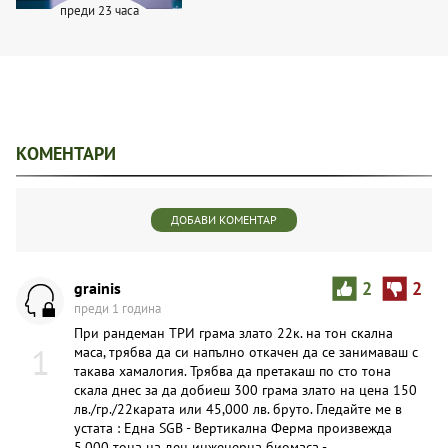
преди 23 часа
КОМЕНТАРИ
ДОБАВИ КОМЕНТАР
grainis
2
2
преди 1 година
При рандеман ТРИ грама злато 22к. на тон скална
1
маса, трябва да си напълно откачен да се занимаваш с
такава хамалогия. Трябва да претакаш по сто тона
скала днес за да добиеш 300 грама злато на цена 150
лв./гр./22карата или 45,000 лв. бруто. Гледайте ме в
устата : Една SGB - Вертикална Ферма произвежда
5,000 тона на ден инженерна биомаса -