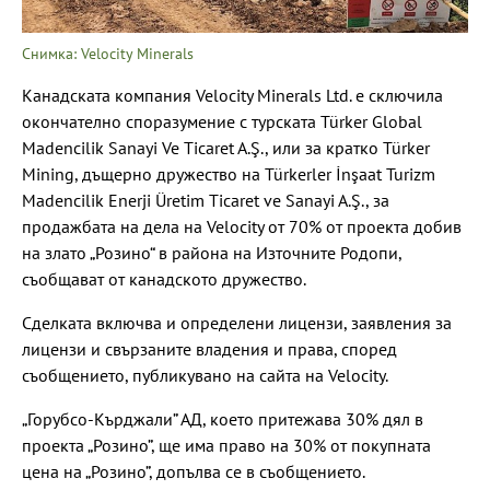
Снимка: Velocity Minerals
Канадската компания Velocity Minerals Ltd. е сключила
окончателно споразумение с турската Türker Global
Madencilik Sanayi Ve Ticaret A.Ş., или за кратко Türker
Mining, дъщерно дружество на Türkerler İnşaat Turizm
Madencilik Enerji Üretim Ticaret ve Sanayi A.Ş., за
продажбата на дела на Velocity от 70% от проекта добив
на злато „Розино“ в района на Източните Родопи,
съобщават от канадското дружество.
Сделката включва и определени лицензи, заявления за
лицензи и свързаните владения и права, според
съобщението, публикувано на сайта на Velocity.
„Горубсо-Кърджали” АД, което притежава 30% дял в
проекта „Розино”, ще има право на 30% от покупната
цена на „Розино”, допълва се в съобщението.