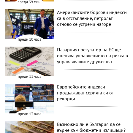
преди 39 мин.
Американските борсови индекси
са в отстъпление, петролът
отново се устреми нагоре
преди 10 часа
Пазарният регулатор на ЕС ще
оценява управлението на риска в
управляващите дружества
преди 11 часа
Европейските индекси
продължават серията си от
рекорди
преди 13 часа
Възможно ли е България да се
върне към бюджетни излишъци?