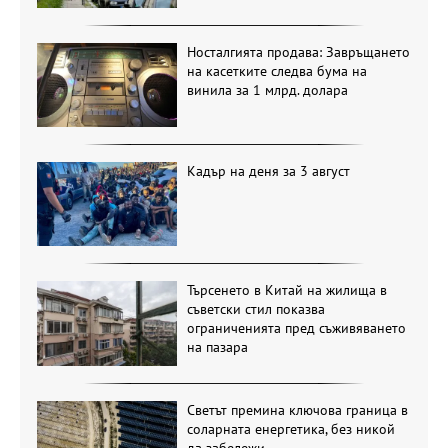
Носталгията продава: Завръщането
на касетките следва бума на
винила за 1 млрд. долара
Кадър на деня за 3 август
Търсенето в Китай на жилища в
съветски стил показва
ограниченията пред съживяването
на пазара
Светът премина ключова граница в
соларната енергетика, без никой
да забележи