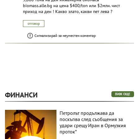
biomass.alle.bg на цена $400/ton или $2млн. чист
приход на ден ! Какво злато, какви пет лева ?
отговор
Сигнализирай за неуместен коментар
ФИНАНСИ
ВИЖ ОЩЕ
Петролът продължава да
поскъпва след съобщения за
удари срещу Иран в Ормузкия
проток*