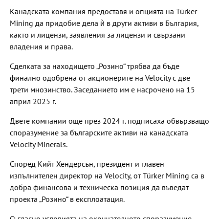
Канадската компания предоставя и опцията на Türker
Mining да придобие дела ѝ в други активи в България,
както и лицензи, заявления за лицензи и свързани
владения и права.
Сделката за находището „Розино“ трябва да бъде
финално одобрена от акционерите на Velocity с две
трети мнозинство. Заседанието им е насрочено на 15
април 2025 г.
Двете компании още през 2024 г. подписаха обвързващо
споразумение за българските активи на канадската
Velocity Minerals.
Според Кийт Хендерсън, президент и главен
изпълнителен директор на Velocity, от Türker Mining са в
добра финансова и техническа позиция да въведат
проекта „Розино“ в експлоатация.
Съгласно условията на окончателното споразумение,