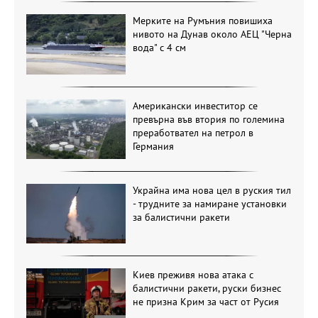
Мерките на Румъния повишиха
нивото на Дунав около АЕЦ "Черна
вода" с 4 см
Американски инвеститор се
превърна във втория по големина
преработвател на петрол в
Германия
Украйна има нова цел в руския тил
- трудните за намиране установки
за балистични ракети
Киев преживя нова атака с
балистични ракети, руски бизнес
не призна Крим за част от Русия