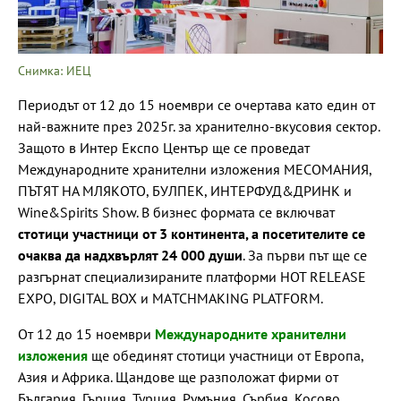
Снимка: ИЕЦ
Периодът от 12 до 15 ноември се очертава като един от
най-важните през 2025г. за хранително-вкусовия сектор.
Защото в Интер Експо Център ще се проведат
Международните хранителни изложения МЕСОМАНИЯ,
ПЪТЯТ НА МЛЯКОТО, БУЛПЕК, ИНТЕРФУД&ДРИНК и
Wine&Spirits Show. В бизнес формата се включват
стотици участници от 3 континента, а посетителите се
очаква да надхвърлят 24 000 души
. За първи път ще се
разгърнат специализираните платформи HOT RELEASE
EXPO, DIGITAL BOX и МАTCHMAKING PLATFORM.
От 12 до 15 ноември
Международните хранителни
изложения
ще обединят стотици участници от Европа,
Азия и Африка. Щандове ще разположат фирми от
България, Гърция, Турция, Румъния, Сърбия, Косово,