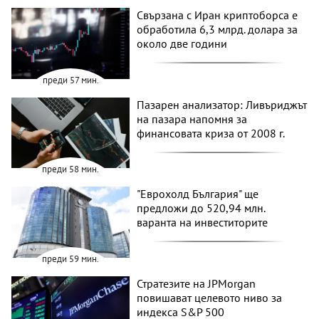
Свързана с Иран криптоборса е
обработила 6,3 млрд. долара за
около две години
преди 57 мин.
Пазарен анализатор: Ливъриджът
на пазара напомня за
финансовата криза от 2008 г.
преди 58 мин.
"Еврохолд България" ще
предложи до 520,94 млн.
варанта на инвеститорите
преди 59 мин.
Стратезите на JPMorgan
повишават целевото ниво за
индекса S&P 500