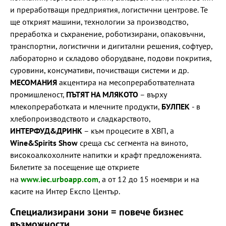
и преработващи предприятия, логистични центрове. Те
ще открият машини, технологии за производство,
преработка и съхранение, роботизирани, опаковъчни,
транспортни, логистични и дигитални решения, софтуер,
лабораторно и складово оборудване, подови покрития,
суровини, консумативи, почистващи системи и др.
МЕСОМАНИЯ
акцентира на месопреработвателната
промишленост,
ПЪТЯТ НА МЛЯКОТО
– върху
млекопреработката и млечните продукти,
БУЛПЕК
- в
хлебопроизводството и сладкарството,
ИНТЕРФУД&ДРИНК
– към процесите в ХВП, а
Wine&Spirits Show
среща със сегмента на виното,
високоалкохолните напитки и крафт предложенията.
Билетите за посещение ще откриете
на
www.iec.urboapp.com
, а от 12 до 15 ноември и на
касите на Интер Експо Център.
Специализирани зони = повече бизнес
възможности