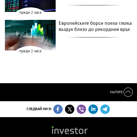
преди 2 часа
Европейските борси поеха глътка
въздух близо до рекордния връх
преди 2 часа
НАГОРЕ
СЛЕДВАЙ НИ В: