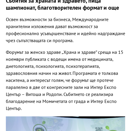
Събития за храната и здравето, пица
шампионат, благотворителен формат и още
Освен възможности за бизнеса, Международните
хранителни изложения дават възможност за
професионално усъвършенстване и идейно надграждане
чрез съпътстващата си програма.
Форумът за женско здраве „Храна и здраве“ среща на 15
ноември публиката с водещи имена от медицината,
диетологията, психологията, психотерапията,
здравословния начин на живот. Програмата е толкова
наситена, а интересът голям, че форумът ще протече
паралелно в две от конгресните зали на Интер Експо
Център – Витоша и Родопи. Събитието се реализира
благодарение на Момичетата от града и Интер Експо
Център.