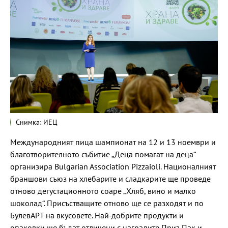
Снимка: ИЕЦ
Международният пица шампионат на 12 и 13 ноември и
благотворителното събитие „Деца помагат на деца“
организира Bulgarian Association Pizzaioli. Националният
браншови съюз на хлебарите и сладкарите ще проведе
отново дегустационното соаре „Хляб, вино и малко
шоколад“. Присъстващите отново ще се разходят и по
БулевАРТ на вкусовете. Най-добрите продукти и
опаковки ще бъдат отличени с наградите Приз Пак и