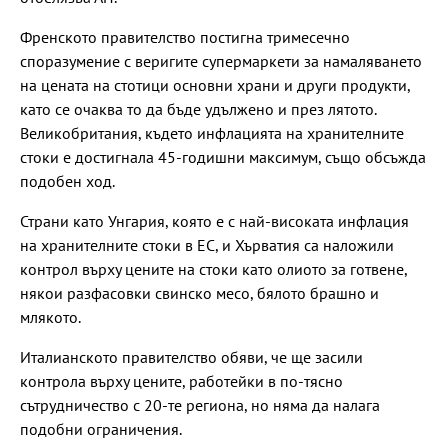
Френското правителство постигна тримесечно
споразумение с веригите супермаркети за намаляването
на цената на стотици основни храни и други продукти,
като се очаква то да бъде удължено и през лятото.
Великобритания, където инфлацията на хранителните
стоки е достигнала 45-годишни максимум, също обсъжда
подобен ход.
Страни като Унгария, която е с най-високата инфлация
на хранителните стоки в ЕС, и Хърватия са наложили
контрол върху цените на стоки като олиото за готвене,
някои разфасовки свинско месо, бялото брашно и
млякото.
Италианското правителство обяви, че ще засили
контрола върху цените, работейки в по-тясно
сътрудничество с 20-те региона, но няма да налага
подобни ограничения.