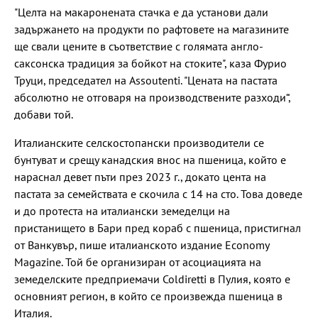
"Целта на макаронената стачка е да установи дали
задържането на продукти по рафтовете на магазините
ще свали цените в съответствие с голямата англо-
саксонска традиция за бойкот на стоките", каза Фурио
Труци, председател на Assoutenti. "Цената на пастата
абсолютно не отговаря на производствените разходи“,
добави той.
Италианските селскостопански производители се
бунтуват и срещу канадския внос на пшеница, който е
нараснал девет пъти през 2023 г., докато цента на
пастата за семействата е скочила с 14 на сто. Това доведе
и до протеста на италиански земеделци на
пристанището в Бари пред кораб с пшеница, пристигнал
от Ванкувър, пише италианското издание Economy
Magazine. Той бе организиран от асоциацията на
земеделските предприемачи Coldiretti в Пулия, която е
основният регион, в който се произвежда пшеница в
Италия.