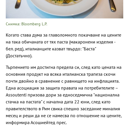
Снимка: Bloomberg L.P.
Когато става дума за главоломното покачване на цените
на така обичаната от тях паста (макаронени изделия -
бел. ред), италианците казват твърдо: "Баста"
(Достатъчно).
Търпението им достигна предела си, след като цената на
основния продукт на всяка италианска трапеза скочи
почти двойно в сравнение с равнището на инфлацията.
Една асоциация за защита правата на потребителите –
Assoutenti призова дори за едноседмична "национална
стачка на пастата" с начална дата 22 юни, след като
правителството в Рим свика спешно заседание миналия
месец и реши да не се намесва по отношение на цените,
информира Асошиейтед прес.