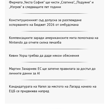
Фирмата „Чиста София“ ще чисти „Слатина“, „Подуяне“ и
„Изгрев“ в следващите пет години
Конституционният съд допусна за разглеждане
оспорването на Бюджет 2026 от омбудсмана
Компенсациите заради американските мита помогнаха на
Nintendo да отчете силна печалба
Кевин Уорш трябва да даде някои обяснения
Мартин Захариев: ЕС ще затегне правилата за достъп до
личните данни за AI
Кандидатурата на Нагел за мястото на Лагард начело на
ЕЦБ се придвижва напред