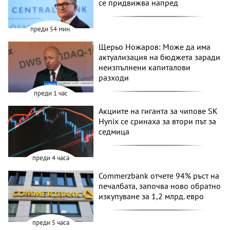
се придвижва напред
преди 54 мин.
Щерьо Ножаров: Може да има
актуализация на бюджета заради
неизпълнени капиталови
разходи
преди 1 час
Акциите на гиганта за чипове SK
Hynix се сринаха за втори път за
седмица
преди 4 часа
Commerzbank отчете 94% ръст на
печалбата, започва ново обратно
изкупуване за 1,2 млрд. евро
преди 5 часа