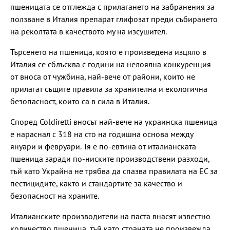
пшеницата се отглежда с прилагането на забранения за
ползване в Италия препарат глифозат преди събирането
на реколтата в качеството му на изсушител.
Търсенето на пшеница, която е произведена изцяло в
Италия се сблъсква с години на нелоялна конкуренция
от вноса от чужбина, най-вече от райони, които не
прилагат същите правила за хранителна и екологична
безопасност, които са в сила в Италия.
Според Coldiretti вносът най-вече на украинска пшеница
е нараснал с 318 на сто на годишна основа между
януари и февруари. Тя е по-евтина от италианската
пшеница заради по-ниските производствени разходи,
тъй като Украйна не трябва да спазва правилата на ЕС за
пестицидите, както и стандартите за качество и
безопасност на храните.
Италианските производители на паста внасят известно
количество пшеница, тъй като страната не произвежда