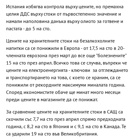
Испания избягва контрола върху цените, но премахна
целия ДДС върху стоки от първостепенно значение и
намали наполовина данъка върху олиото за готвене и
пастата - до 5 на сто.
Цените на хранителните стоки на безалкохолните
напитки са се понижили в Европа - от 17,5 на сто в 20-
членната еврозона през март до все още "болезнените"
15 на сто през април. Всичко това се случва, въпреки че
цените на електроенергията - ключови за отглеждането
и транспортирането на това, с което се храним, са се
понижили от рекордните максимуми миналата година.
Според икономистите обаче ще минат много месеци
преди цените в магазините да се понижат.
За сравнение цените на хранителните стоки в САЩ са
скочили със 7,7 на сто през април спрямо предходната
година, с 8,2 на сто в Япония и с 9,1 на сто в Канада. Те
са ударили 19 на сто във Великобритания.