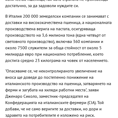
достатъчно, за да задоволи нуждите си.
В Италия 200 000 земеделски компании се занимават с
доставки на висококачествена пшеница, а националната
производствена верига на пастата, осигуряваща
производството на 3,6 милиона тона (една четвърт от
световното производство), включва 360 компании и
около 7500 служители за обща стойност от около 5
милиарда евро при национално потребление, което
достига средно 23 килограма на човек от населението.
"Опасяваме се, че неконтролираното увеличение на
вноса ще доведе до постепенно понижение на
италианското производство на пшеница, затварянето на
ферми и загубата на хиляди работни места", заяви
Дженаро Сиколо, заместник-председател на
Конфедерацията на италианските фермери (CIA). Той
добави, че не само веригите за доставки, но дори и
здравето на потребителите е изложено на риск.