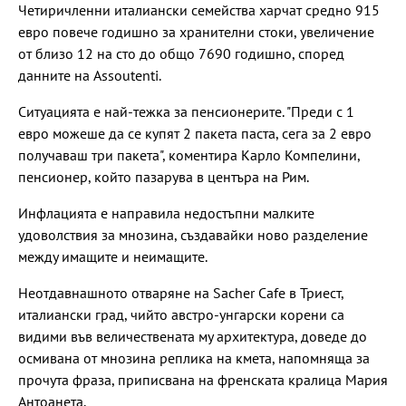
Четиричленни италиански семейства харчат средно 915
евро повече годишно за хранителни стоки, увеличение
от близо 12 на сто до общо 7690 годишно, според
данните на Assoutenti.
Ситуацията е най-тежка за пенсионерите. "Преди с 1
евро можеше да се купят 2 пакета паста, сега за 2 евро
получаваш три пакета", коментира Карло Компелини,
пенсионер, който пазарува в центъра на Рим.
Инфлацията е направила недостъпни малките
удоволствия за мнозина, създавайки ново разделение
между имащите и неимащите.
Неотдавнашното отваряне на Sacher Cafe в Триест,
италиански град, чийто австро-унгарски корени са
видими във величествената му архитектура, доведе до
осмивана от мнозина реплика на кмета, напомняща за
прочута фраза, приписвана на френската кралица Мария
Антоанета.