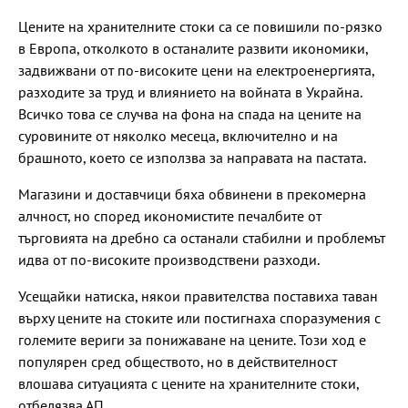
Цените на хранителните стоки са се повишили по-рязко
в Европа, отколкото в останалите развити икономики,
задвижвани от по-високите цени на електроенергията,
разходите за труд и влиянието на войната в Украйна.
Всичко това се случва на фона на спада на цените на
суровините от няколко месеца, включително и на
брашното, което се използва за направата на пастата.
Магазини и доставчици бяха обвинени в прекомерна
алчност, но според икономистите печалбите от
търговията на дребно са останали стабилни и проблемът
идва от по-високите производствени разходи.
Усещайки натиска, някои правителства поставиха таван
върху цените на стоките или постигнаха споразумения с
големите вериги за понижаване на цените. Този ход е
популярен сред обществото, но в действителност
влошава ситуацията с цените на хранителните стоки,
отбелязва АП.