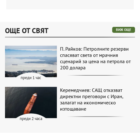
ОЩЕ ОТ СВЯТ
ВИЖ ОЩЕ
П. Райков: Петролните резерви
спасяват света от мрачния
сценарий за цена на петрола от
200 долара
преди 1 час
Керемедчиев: САЩ отказват
директни преговори с Иран,
залагат на икономическо
изтощаване
преди 2 часа