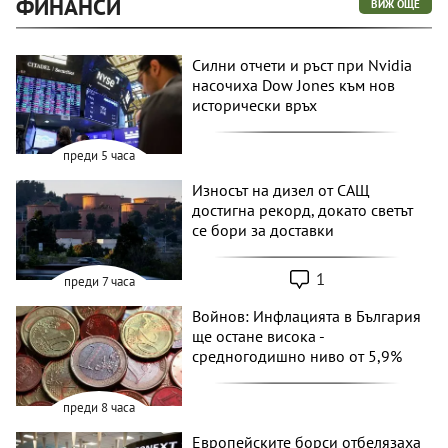
ФИНАНСИ
ВИЖ ОЩЕ
Силни отчети и ръст при Nvidia
насочиха Dow Jones към нов
исторически връх
преди 5 часа
Износът на дизел от САЩ
достигна рекорд, докато светът
се бори за доставки
1
преди 7 часа
Войнов: Инфлацията в България
ще остане висока -
средногодишно ниво от 5,9%
преди 8 часа
Европейските борси отбелязаха