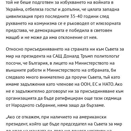
той не беше подготвен за избухването на войната в
Украйна, отбеляза гостът и допълни, че цялата западна
цивилизация през последните 35-40 години след
рухването на комунизма се е ръководел от илюзорната
представа, че демокрацията е победила в световен
мащаб и не може да има отклонение от нея.
Относно присъединяването на страната ни към Съвета за
мир на президента на САЩ Доналд Тръмп политологът
посочи, че България, в лицето на Министерството на
външните работи и Министерството на отбраната, би
следвало много внимателно да проучи Съвета, тъй като
имаме задължения като членове на ООН, ЕС и НАТО. Ако
не е задължително договорът ни за присъединяване към
организацията да бъде ратифициран още тази седмица
от Народното събрание, няма защо да бързаме.
„Ако се откажем, при наличието на американски
президент, който ще бъде председател на Съвета за мир
до края на мандата си, това ще донесе негативи на