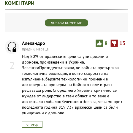
КОМЕНТАРИ
ДОБАВИ КОМЕНТАР
Алехандро
8
13
преди 6 месеца
Над 80% от вражеските цели са унищожени от
2
дронове, произведени в Украйна, -
ЗеленскиПрезидентът заяви, че войната претърпява
технологична еволюция, в която скоростта на
изпълнение, бързите технологични промени и
достоверната проверка на бойното поле играят
решаваща роля. Според него Украйна критично се
нуждае от лидерство в тази област и то вече е
достигнало глобалноЗеленски отбеляза, че само през
последната година 819 737 вражески цели са били
унищожени с дронове.
отговор