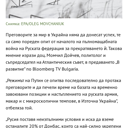
Снимка: EPA/OLEG MOVCHANIUK
Преговорите за мир в Украйна няма да донесат успех, те
са само пореден опит от началото на пълномащабната
война на Руската федерация за прекратяването ѝ. Такова
мнение изрази доц. Момчил Дойчев, политолог и
съпредседател на Атлантическия съвет, в предаването „В
развитие“ по Bloomberg TV Bulgaria.
„Режимът на Путин се опитва последователно да протака
преговорите и да печели време на базата на временно
завоювани позиции и настъплението на руската армия,
макар и с микроскопични темпове, в Източна Украйна“,
отбеляза той.
„Русия поставя неизпълними условия и иска да вземе
останалите 20% от Донбас, които са най-силно укрепени