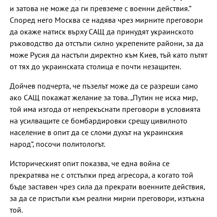
и затова не може да ги превземе с военни действия.“
Според него Москва се надява чрез мирните преговори
да окаже натиск върху САЩ да принудят украинското
ръководство да отстъпи силно укрепените райони, за да
може Русия да настъпи директно към Киев, тъй като пътят
от тях до украинската столица е почти незащитен.
Дойчев подчерта, че пъзелът може да се разреши само
ако САЩ покажат желание за това. „Путин не иска мир,
той има изгода от непрекъснати преговори в условията
на усилващите се бомбардировки срещу цивилното
население в опит да се сломи духът на украинския
народ“, посочи политологът.
Историческият опит показва, че една война се
прекратява не с отстъпки пред агресора, а когато той
бъде заставен чрез сила да прекрати военните действия,
за да се пристъпи към реални мирни преговори, изтъкна
той.