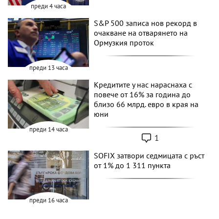
преди 4 часа
S&P 500 записа нов рекорд в
очакване на отварянето на
Ормузкия проток
преди 13 часа
Кредитите у нас нараснаха с
повече от 16% за година до
близо 66 млрд. евро в края на
юни
преди 14 часа
1
SOFIX затвори седмицата с ръст
от 1% до 1 311 пункта
преди 16 часа