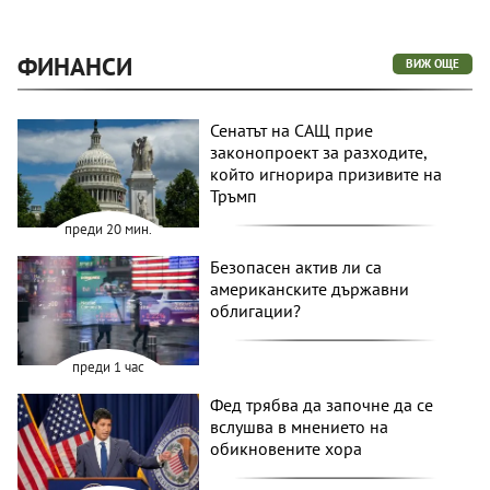
ФИНАНСИ
ВИЖ ОЩЕ
Сенатът на САЩ прие
законопроект за разходите,
който игнорира призивите на
Тръмп
преди 20 мин.
Безопасен актив ли са
американските държавни
облигации?
преди 1 час
Фед трябва да започне да се
вслушва в мнението на
обикновените хора