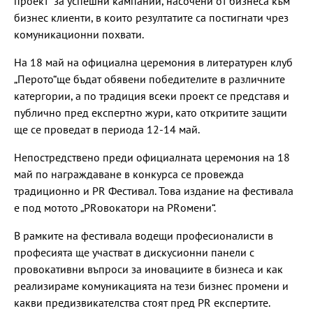
проект“ за успешни кампании, насочени от бизнеса към
бизнес клиенти, в които резултатите са постигнати чрез
комуникационни похвати.
На 18 май на официална церемония в литературен клуб
„Перото“ще бъдат обявени победителите в различните
катергории, а по традиция всеки проект се представя и
публично пред експертно жури, като откритите защити
ще се проведат в периода 12-14 май.
Непостредствено преди официалната церемония на 18
май по награждаване в конкурса се провежда
традиционно и PR Фестивал. Това издание на фестивала
е под мотото „PRовокатори на PRомени“.
В рамките на фестивала водещи професионалисти в
професията ще участват в дискусионни панели с
провокативни въпроси за иновациите в бизнеса и как
реализираме комуникацията на тези бизнес промени и
какви предизвикателства стоят пред PR експертите.