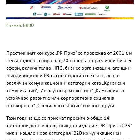
Снимка: БДВО
Престижният конкурс „PR Приз" се провежда от 2001 г. и
всяка година събира над 70 проекта от различни бизнес
сфери, включително НПО, бизнес организации, агенции
и индивидуални PR експерти, които се състезават в
различни комуникационни категории като „Кризисни
комуникации“, „Инфлуенсър маркетинг“, „Кампания за
устойчиво развитие или корпоративна социална
отговорност“, „Специално събитие“ и много други.
Тази година ще се приемат проекти в общо 14
категории, като в предстоящото издание „PR Приз 2023"
има и изцяло нова категория “B2B комуникационен