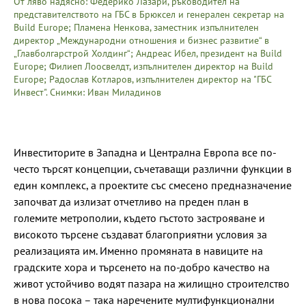
От ляво надясно: Федерико Лазари, ръководител на
представителството на ГБС в Брюксел и генерален секретар на
Build Europe; Пламена Ненкова, заместник изпълнителен
директор „Международни отношения и бизнес развитие“ в
„Главболгарстрой Холдинг“; Андреас Ибел, президент на Build
Europe; Филиеп Лоосвелдт, изпълнителен директор на Build
Europe; Радослав Котларов, изпълнителен директор на "ГБС
Инвест". Снимки: Иван Миладинов
Инвеститорите в Западна и Централна Европа все по-
често търсят концепции, съчетаващи различни функции в
един комплекс, а проектите със смесено предназначение
започват да излизат отчетливо на преден план в
големите метрополии, където гъстото застрояване и
високото търсене създават благоприятни условия за
реализацията им. Именно промяната в навиците на
градските хора и търсенето на по-добро качество на
живот устойчиво водят пазара на жилищно строителство
в нова посока – така наречените мултифункционални