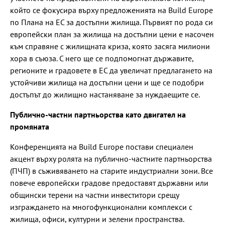
който се фокусира върху предложенията на Build Europe
по Плана на ЕС за достъпни жилища. Първият по рода си
европейски план за жилища на достъпни цени е насочен
към справяне с жилищната криза, която засяга милиони
хора в съюза. С него ще се подпомогнат държавите,
регионите и градовете в ЕС да увеличат предлагането на
устойчиви жилища на достъпни цени и ще се подобри
достъпът до жилищно настаняване за нуждаещите се.
Публично-частни партньорства като двигател на
промяната
Конференцията на Build Europe постави специален
акцент върху ролята на публично-частните партньорства
(ПЧП) в съживяването на старите индустриални зони. Все
повече европейски градове предоставят държавни или
общински терени на частни инвеститори срещу
изграждането на многофункционални комплекси с
жилища, офиси, културни и зелени пространства.