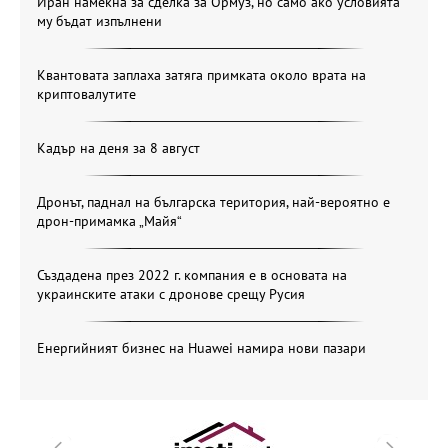
Иран намекна за сделка за Ормуз, но само ако условията
му бъдат изпълнени
Квантовата заплаха затяга примката около врата на
криптовалутите
Кадър на деня за 8 август
Дронът, паднал на българска територия, най-вероятно е
дрон-примамка „Майя“
Създадена през 2022 г. компания е в основата на
украинските атаки с дронове срещу Русия
Енергийният бизнес на Huawei намира нови пазари