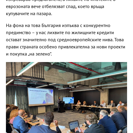
еврозоната вече отбелязват спад, което връща
купувачите на пазара.
На фона на това България изпъква с конкурентно
предимство – у нас лихвите по жилищните кредити
остават значително под средноевропейските нива. Това
прави страната особено привлекателна за нови проекти
и покупка „на зелено“.