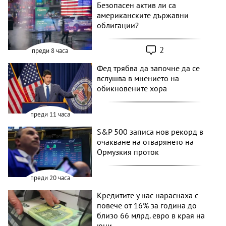
Безопасен актив ли са
американските държавни
облигации?
2
преди 8 часа
Фед трябва да започне да се
вслушва в мнението на
обикновените хора
преди 11 часа
S&P 500 записа нов рекорд в
очакване на отварянето на
Ормузкия проток
преди 20 часа
Кредитите у нас нараснаха с
повече от 16% за година до
близо 66 млрд. евро в края на
юни