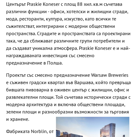
Центърът Praskie Koneser с площ 88 хил. кв.м съчетава
различни функции - офиси, хотелски и жилищни сгради,
мода, ресторанти, култура, изкуство, като всички те
съжителстват, интегрирани с модерни обществени
пространства. Сградите и пространствата са проектирани
така, че да сближават различните групи потребители и
да създават уникална атмосфера. Praskie Koneser е и най-
награждаваната инвестиция със смесено
предназначение в Полша.
Проектът със смесено предназначение Warsaw Breweries
е съживен градски квартал във Варшава, който превръща
бившата пивоварна в оживен център с жилищни, офис и
развлекателни площи. Той съчетава исторически сгради с
модерна архитектура и включва обществени площади,
зелени площи и разнообразни възможности за търговия
и хранене.
Фабриката Norblin, от