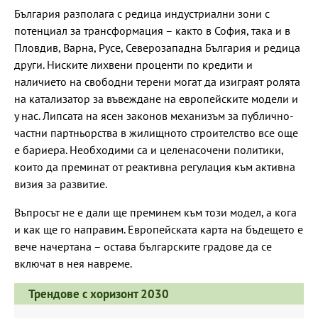
България разполага с редица индустриални зони с
потенциал за трансформация – както в София, така и в
Пловдив, Варна, Русе, Северозападна България и редица
други. Ниските лихвени проценти по кредити и
наличието на свободни терени могат да изиграят ролята
на катализатор за въвеждане на европейските модели и
у нас. Липсата на ясен законов механизъм за публично-
частни партньорства в жилищното строителство все още
е бариера. Необходими са и целенасочени политики,
които да преминат от реактивна регулация към активна
визия за развитие.
Въпросът не е дали ще преминем към този модел, а кога
и как ще го направим. Европейската карта на бъдещето е
вече начертана – остава българските градове да се
включат в нея навреме.
Трендове с хоризонт 2030