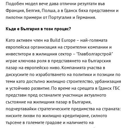
Подобен модел вече дава отлични резултати във
Франция, Белгия, Полша, а в Гданск бяха представени и
пилотни примери от Португалия и Германия.
Къде е България в този процес?
Като активен член на Build Europe – най-голямата
европейска организация на строителни компании и
инвеститори в жилищния сектор – "Главболгарстрой"
играе ключова роля в представянето на българския
пазар на европейско ниво. Компанията участва в
дискусиите по изработването на политики и позиции по
теми като достъпно жилищно строителство, урбанизация
и устойчиво развитие. По време на срещата в Гданск ГБС
представи пред останалите участници актуалното
състояние на жилищния пазар в България,
подчертавайки стратегическите предимства на страната:
ниските лихви по жилищно кредитиране, силното
търсене в големите градове и наличието на