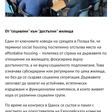
От "социални" към "достъпни" жилища
Един от ключовите изводи на срещата в Полша бе, че
терминът social housing постепенно отстъпва място на
affordable housing – политика от страна на държавите по
отношение на жилищата, фокусирана върху
достъпността, а не върху социалното подпомагане. Това
означава субсидирани или регулирани по цена жилища,
но без да се създава социална сегрегация. Държавите
започват да залагат на устойчиви, естетически
издържани и функционални комплекси, в които живеят
хора от различни социални групи.
По време на конгреса в Гданск се състоя и панел с
участието на представители на Европейската комисия,