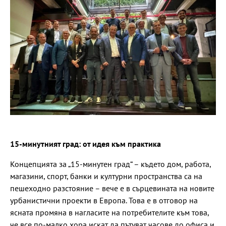
15-минутният град: от идея към практика
Концепцията за „15-минутен град“ – където дом, работа,
магазини, спорт, банки и културни пространства са на
пешеходно разстояние – вече е в сърцевината на новите
урбанистични проекти в Европа. Това е в отговор на
ясната промяна в нагласите на потребителите към това,
че все по-малко хора искат да пътуват часове до офиса и