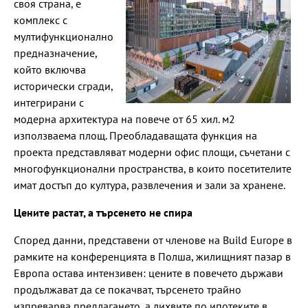
своя страна, е
комплекс с
мултифункционално
предназначение,
който включва
исторически сгради,
интегрирани с
модерна архитектура на повече от 65 хил. м2
използваема площ. Преобладаващата функция на
проекта представляват модерни офис площи, съчетани с
многофункционални пространства, в които посетителите
имат достъп до култура, развлечения и зали за хранене.
Цените растат, а търсенето не спира
Според данни, представени от членове на Build Europe в
рамките на конференцията в Полша, жилищният пазар в
Европа остава интензивен: цените в повечето държави
продължават да се покачват, търсенето трайно
изпреварва предлагането, а лихвите по ипотеките в