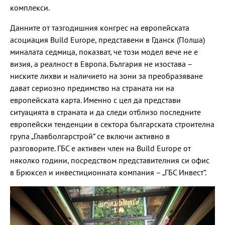
комплекси.
Данните от тазгодишния конгрес на европейската
асоциация Build Europe, представени в Гданск (Полша)
миналата седмица, показват, че този модел вече не е
визия, а реалност в Европа. България не изостава –
ниските лихви и наличието на зони за преобразяване
дават сериозно предимство на страната ни на
европейската карта. Именно с цел да представи
ситуацията в страната и да следи отблизо последните
европейски тенденции в сектора българската строителна
група „Главболгарстрой“ се включи активно в
разговорите. ГБС е активен член на Build Europe от
няколко години, посредством представителния си офис
в Брюксел и инвестиционната компания – „ГБС Инвест“.