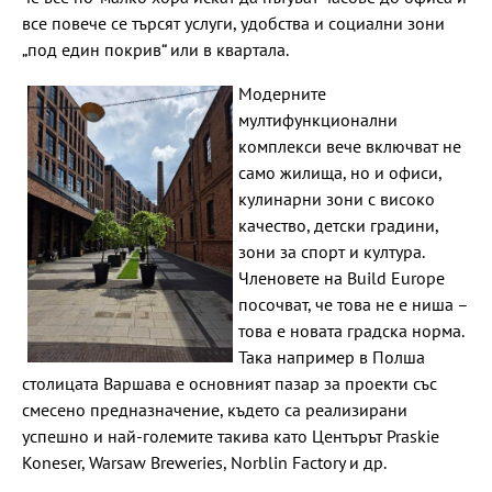
все повече се търсят услуги, удобства и социални зони
„под един покрив“ или в квартала.
Модерните
мултифункционални
комплекси вече включват не
само жилища, но и офиси,
кулинарни зони с високо
качество, детски градини,
зони за спорт и култура.
Членовете на Build Europe
посочват, че това не е ниша –
това е новата градска норма.
Така например в Полша
столицата Варшава e основният пазар за проекти със
смесено предназначение, където сa реализирани
успешно и най-големите такива като Центърът Praskie
Koneser, Warsaw Breweries, Norblin Factory и др.